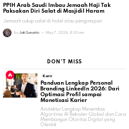
PPIH Arab Saudi Imbau Jemaah Haji Tak
Paksakan Diri Salat di Masjidil Haram
Jemaah cukup salat di hotel atau penginapan
by
Jati Sunarto
May 7, 2026, 8:33 am
DON'T MISS
Karir
Panduan Lengkap Personal
Branding LinkedIn 2026: Dari
Optimasi Profil sampai
Monetisasi Karier
Arsitektur Lengkap Menembus
Algoritma AI Rekruter Global dan Cara
Membangun Otoritas Digital yang
Otentik