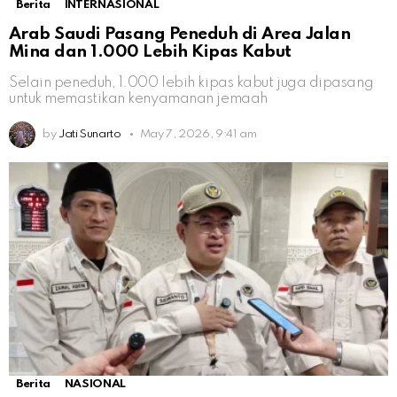
Berita
INTERNASIONAL
Arab Saudi Pasang Peneduh di Area Jalan
Mina dan 1.000 Lebih Kipas Kabut
Selain peneduh, 1.000 lebih kipas kabut juga dipasang
untuk memastikan kenyamanan jemaah
by
Jati Sunarto
May 7, 2026, 9:41 am
Berita
NASIONAL