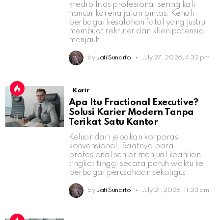
kredibilitas profesional sering kali
hancur karena jalan pintas. Kenali
berbagai kesalahan fatal yang justru
membuat rekruter dan klien potensial
menjauh.
by
Jati Sunarto
July 27, 2026, 4:32 pm
Karir
Apa Itu Fractional Executive?
Solusi Karier Modern Tanpa
Terikat Satu Kantor
Keluar dari jebakan korporasi
konvensional. Saatnya para
profesional senior menjual keahlian
tingkat tinggi secara paruh waktu ke
berbagai perusahaan sekaligus.
by
Jati Sunarto
July 21, 2026, 11:23 am