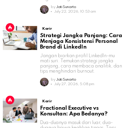
by
Jati Sunarto
July 22, 2026, 10:53 am
Karir
Strategi Jangka Panjang: Cara
Menjaga Konsistensi Personal
Brand di LinkedIn
Jangan biarkan profil LinkedIn-mu
mati suri. Temukan strategi jangka
panjang, cara membaca analitik, dan
tips menghindari burnout.
by
Jati Sunarto
July 27, 2026, 5:08 pm
Karir
Fractional Executive vs
Konsultan: Apa Bedanya?
Dua-duanya masuk dari luar, dua-
duanya bawa keahlian tinggi. Tapi