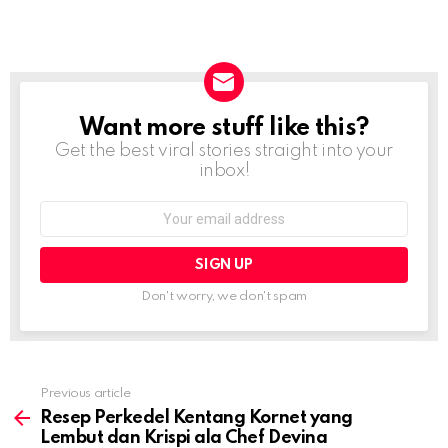
Want more stuff like this?
NEWSLETTER
Get the best viral stories straight into your
inbox!
Email
address:
Don't worry, we don't spam
Previous article
See
more
Resep Perkedel Kentang Kornet yang
Lembut dan Krispi ala Chef Devina