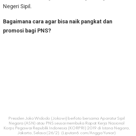
Negeri Sipil.
Bagaimana cara agar bisa naik pangkat dan
promosi bagi PNS?
Presiden Joko Widodo (Jokowi) berfoto bersama Aparatur Sipil
Negara (ASN) atau PNS seusai membuka Rapat Kerja Nasional
Korps Pegawai Republik Indonesia (KORPRI) 2019 di Istana Negara,
Jakarta, Selasa (26/2). (Liputan6.com/Angga Yuniar)