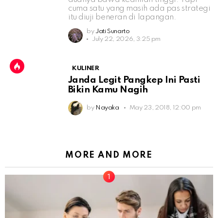
cuma satu yang masih ada pas strategi
itu diuji beneran di lapangan.
by
Jati Sunarto
July 22, 2026, 3:25 pm
KULINER
Janda Legit Pangkep Ini Pasti
Bikin Kamu Nagih
by
Nayaka
May 23, 2018, 12:00 pm
MORE AND MORE