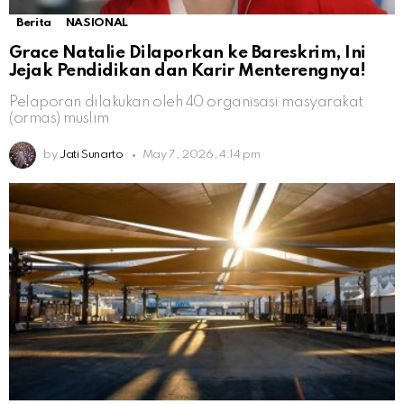
Berita
NASIONAL
Grace Natalie Dilaporkan ke Bareskrim, Ini
Jejak Pendidikan dan Karir Menterengnya!
Pelaporan dilakukan oleh 40 organisasi masyarakat
(ormas) muslim
by
Jati Sunarto
May 7, 2026, 4:14 pm