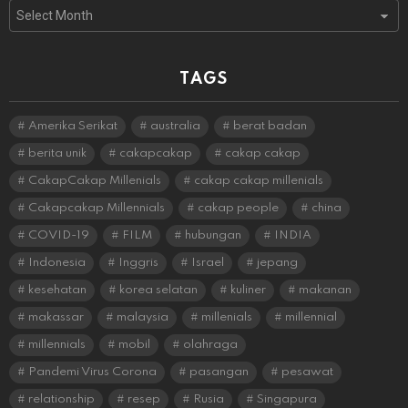
Archives
TAGS
Amerika Serikat
australia
berat badan
berita unik
cakapcakap
cakap cakap
CakapCakap Millenials
cakap cakap millenials
Cakapcakap Millennials
cakap people
china
COVID-19
FILM
hubungan
INDIA
Indonesia
Inggris
Israel
jepang
kesehatan
korea selatan
kuliner
makanan
makassar
malaysia
millenials
millennial
millennials
mobil
olahraga
Pandemi Virus Corona
pasangan
pesawat
relationship
resep
Rusia
Singapura