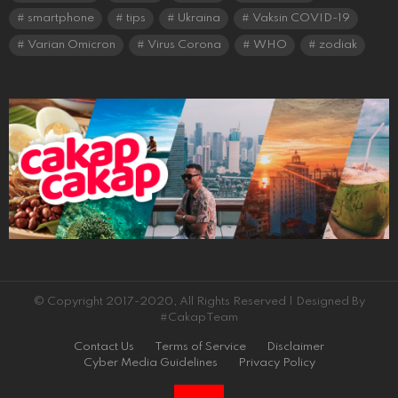
smartphone
tips
Ukraina
Vaksin COVID-19
Varian Omicron
Virus Corona
WHO
zodiak
© Copyright 2017-2020, All Rights Reserved | Designed By
#CakapTeam
Contact Us
Terms of Service
Disclaimer
Cyber Media Guidelines
Privacy Policy