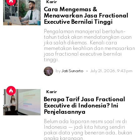
Karir
Cara Mengemas &
Menawarkan Jasa Fractional
Executive Bernilai Tinggi
Pengalaman manajerial bertahun-
tahun tidak akan mendatangkan cuan
jika salah dikemas. Kenali cara
memetakan keahlian dan memasarkan
jasa fractional executive bernilai
tinggi.
by
Jati Sunarto
July 21, 2026, 9:43 pm
Karir
Berapa Tarif Jasa Fractional
Executive di Indonesia? Ini
Penjelasannya
Belum ada laporan resmi soal ini di
Indonesia — jadi kita hitung sendiri
pakai data yang beneran ada, bukan
angka karangan.