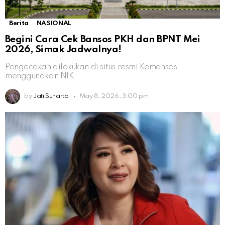
Berita
NASIONAL
Begini Cara Cek Bansos PKH dan BPNT Mei
2026, Simak Jadwalnya!
Pengecekan dilakukan di situs resmi Kemensos
menggunakan NIK
by
Jati Sunarto
May 8, 2026, 3:00 pm