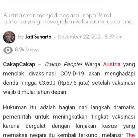
Austria akan menjadi negara Eropa Barat
pertama yang mewajibkan vaksinasi virus corona.
by
Jati Sunarto
November 22, 2021, 8:39 pm
8.9k
Views
CakapCakap
–
Cakap People!
Warga
Austria
yang
menolak divaksinasi COVID-19 akan menghadapi
denda hingga €3.600 (Rp57,5 juta) setelah vaksinasi
wajib dimulai tahun depan.
Hukuman itu adalah bagian dari langkah dramatis
pemerintah untuk meningkatkan tingkat vaksinasi
karena bergulat dengan lonjakan kasus yang
memaksa negara itu kembali terkunci, melansir
The