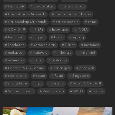
berita unik
cakapcakap
cakap cakap
CakapCakap Millenials
cakap cakap millenials
Cakapcakap Millennials
cakap people
china
COVID-19
FILM
hubungan
INDIA
Indonesia
Inggris
Israel
jepang
kesehatan
korea selatan
kuliner
makanan
makassar
malaysia
millenials
millennial
millennials
mobil
olahraga
Pandemi Virus Corona
pasangan
pesawat
relationship
resep
Rusia
Singapura
smartphone
tips
Ukraina
Vaksin COVID-19
Varian Omicron
Virus Corona
WHO
zodiak