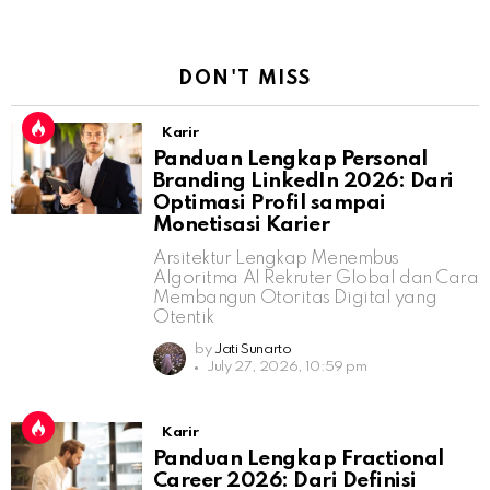
DON'T MISS
Karir
Panduan Lengkap Personal
Branding LinkedIn 2026: Dari
Optimasi Profil sampai
Monetisasi Karier
Arsitektur Lengkap Menembus
Algoritma AI Rekruter Global dan Cara
Membangun Otoritas Digital yang
Otentik
by
Jati Sunarto
July 27, 2026, 10:59 pm
Karir
Panduan Lengkap Fractional
Career 2026: Dari Definisi