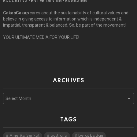
EDUCATING • ENTERTAINING • ENGAGING
CakapCakap
cares about the sustainability of cultural values and
believe in giving access to information which is independent &
impartial, transparent & balanced. So, be part of the movement!
YOUR ULTIMATE MEDIA FOR YOUR LIFE!
ARCHIVES
Archives
TAGS
Amerika Serikat
australia
berat badan