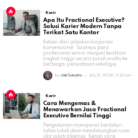
Karir
Apa Itu Fractional Executive?
Solusi Karier Modern Tanpa
Terikat Satu Kantor
Keluar dari jebakan korporasi
konvensional. Saatnya para
profesional senior menjual keahlian
tingkat tinggi secara paruh waktu ke
berbagai perusahaan sekaligus.
by
Jati Sunarto
July 21, 2026, 11:23 am
Karir
Cara Mengemas &
Menawarkan Jasa Fractional
Executive Bernilai Tinggi
Pengalaman manajerial bertahun-
tahun tidak akan mendatangkan cuan
jika salah dikemas. Kenali cara