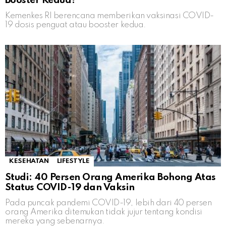
Booster Kedua?
Kemenkes RI berencana memberikan vaksinasi COVID-
19 dosis penguat atau booster kedua.
KESEHATAN
LIFESTYLE
Studi: 40 Persen Orang Amerika Bohong Atas
Status COVID-19 dan Vaksin
Pada puncak pandemi COVID-19, lebih dari 40 persen
orang Amerika ditemukan tidak jujur ​​tentang kondisi
mereka yang sebenarnya.