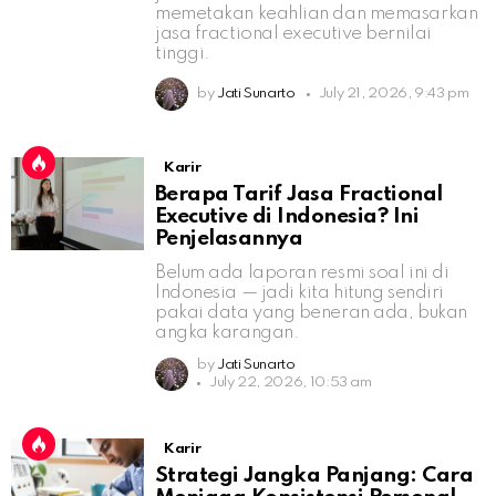
memetakan keahlian dan memasarkan
jasa fractional executive bernilai
tinggi.
by
Jati Sunarto
July 21, 2026, 9:43 pm
Karir
Berapa Tarif Jasa Fractional
Executive di Indonesia? Ini
Penjelasannya
Belum ada laporan resmi soal ini di
Indonesia — jadi kita hitung sendiri
pakai data yang beneran ada, bukan
angka karangan.
by
Jati Sunarto
July 22, 2026, 10:53 am
Karir
Strategi Jangka Panjang: Cara