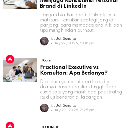
Menjaga Konsistensi Personal
Brand di LinkedIn
Jangan biarkan profil LinkedIn-mu
mati suri. Temukan strategi jangka
panjang, cara membaca analitik, dan
tips menghindari burnout.
by
Jati Sunarto
July 27, 2026, 5:08 pm
Karir
Fractional Executive vs
Konsultan: Apa Bedanya?
Dua-duanya masuk dari luar, dua-
duanya bawa keahlian tinggi. Tapi
cuma satu yang masih ada pas strategi
itu diuji beneran di lapangan.
by
Jati Sunarto
July 22, 2026, 3:25 pm
KULINER