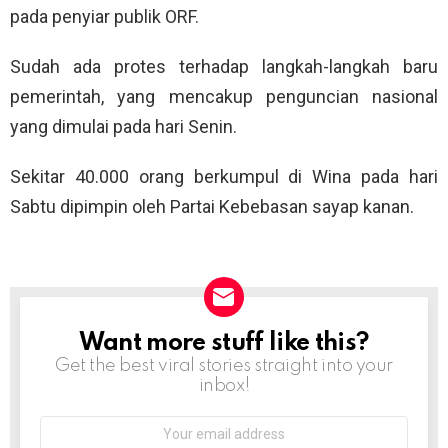
pada penyiar publik ORF.
Sudah ada protes terhadap langkah-langkah baru
pemerintah, yang mencakup penguncian nasional
yang dimulai pada hari Senin.
Sekitar 40.000 orang berkumpul di Wina pada hari
Sabtu dipimpin oleh Partai Kebebasan sayap kanan.
Want more stuff like this?
NEWSLETTER
Get the best viral stories straight into your
inbox!
Email
address: