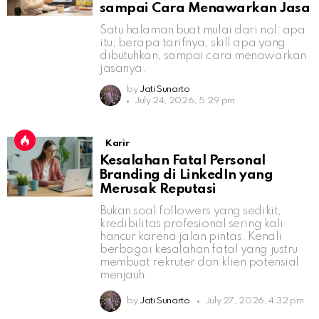
sampai Cara Menawarkan Jasa
Satu halaman buat mulai dari nol: apa
itu, berapa tarifnya, skill apa yang
dibutuhkan, sampai cara menawarkan
jasanya.
by
Jati Sunarto
July 24, 2026, 5:29 pm
Karir
Kesalahan Fatal Personal
Branding di LinkedIn yang
Merusak Reputasi
Bukan soal followers yang sedikit,
kredibilitas profesional sering kali
hancur karena jalan pintas. Kenali
berbagai kesalahan fatal yang justru
membuat rekruter dan klien potensial
menjauh.
by
Jati Sunarto
July 27, 2026, 4:32 pm