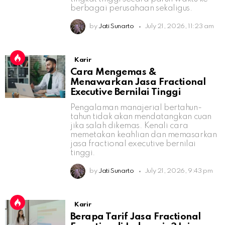
berbagai perusahaan sekaligus.
by
Jati Sunarto
July 21, 2026, 11:23 am
Karir
Cara Mengemas &
Menawarkan Jasa Fractional
Executive Bernilai Tinggi
Pengalaman manajerial bertahun-
tahun tidak akan mendatangkan cuan
jika salah dikemas. Kenali cara
memetakan keahlian dan memasarkan
jasa fractional executive bernilai
tinggi.
by
Jati Sunarto
July 21, 2026, 9:43 pm
Karir
Berapa Tarif Jasa Fractional