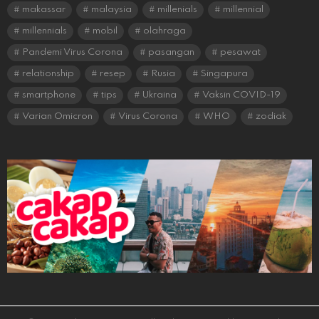
makassar
malaysia
millenials
millennial
millennials
mobil
olahraga
Pandemi Virus Corona
pasangan
pesawat
relationship
resep
Rusia
Singapura
smartphone
tips
Ukraina
Vaksin COVID-19
Varian Omicron
Virus Corona
WHO
zodiak