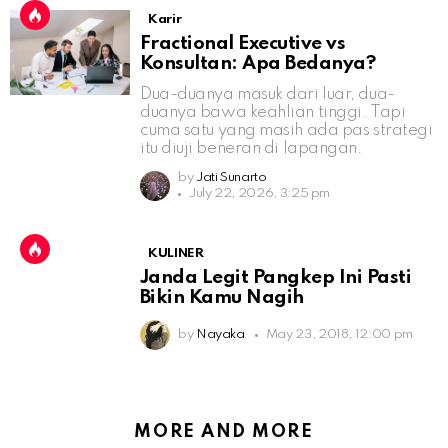
Karir
Fractional Executive vs
Konsultan: Apa Bedanya?
Dua-duanya masuk dari luar, dua-
duanya bawa keahlian tinggi. Tapi
cuma satu yang masih ada pas strategi
itu diuji beneran di lapangan.
by
Jati Sunarto
July 22, 2026, 3:25 pm
KULINER
Janda Legit Pangkep Ini Pasti
Bikin Kamu Nagih
by
Nayaka
May 23, 2018, 12:00 pm
MORE AND MORE