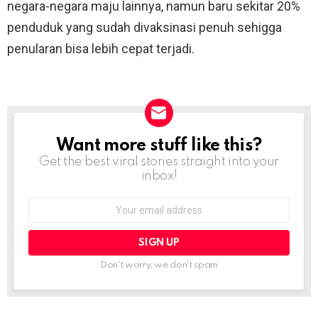
negara-negara maju lainnya, namun baru sekitar 20%
penduduk yang sudah divaksinasi penuh sehigga
penularan bisa lebih cepat terjadi.
Want more stuff like this?
NEWSLETTER
Get the best viral stories straight into your
inbox!
Email
address:
Don't worry, we don't spam