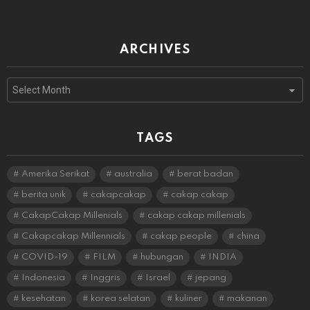
ARCHIVES
Archives
TAGS
Amerika Serikat
australia
berat badan
berita unik
cakapcakap
cakap cakap
CakapCakap Millenials
cakap cakap millenials
Cakapcakap Millennials
cakap people
china
COVID-19
FILM
hubungan
INDIA
Indonesia
Inggris
Israel
jepang
kesehatan
korea selatan
kuliner
makanan