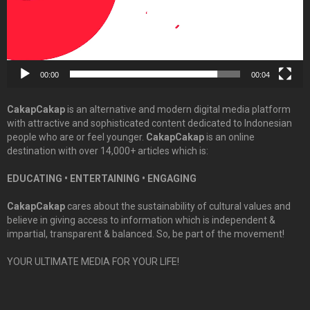
00:00
00:04
CakapCakap
is an alternative and modern digital media platform
with attractive and sophisticated content dedicated to Indonesian
people who are or feel younger.
CakapCakap
is an online
destination with over 14,000+ articles which is:
EDUCATING • ENTERTAINING • ENGAGING
CakapCakap
cares about the sustainability of cultural values and
believe in giving access to information which is independent &
impartial, transparent & balanced. So, be part of the movement!
YOUR ULTIMATE MEDIA FOR YOUR LIFE!