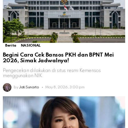
Berita
NASIONAL
Begini Cara Cek Bansos PKH dan BPNT Mei
2026, Simak Jadwalnya!
Pengecekan dilakukan di situs resmi Kemensos
menggunakan NIK
by
Jati Sunarto
May 8, 2026, 3:00 pm