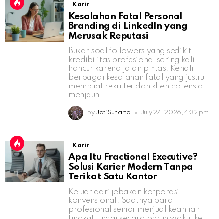
Karir
Kesalahan Fatal Personal
Branding di LinkedIn yang
Merusak Reputasi
Bukan soal followers yang sedikit,
kredibilitas profesional sering kali
hancur karena jalan pintas. Kenali
berbagai kesalahan fatal yang justru
membuat rekruter dan klien potensial
menjauh.
by
Jati Sunarto
July 27, 2026, 4:32 pm
Karir
Apa Itu Fractional Executive?
Solusi Karier Modern Tanpa
Terikat Satu Kantor
Keluar dari jebakan korporasi
konvensional. Saatnya para
profesional senior menjual keahlian
tingkat tinggi secara paruh waktu ke