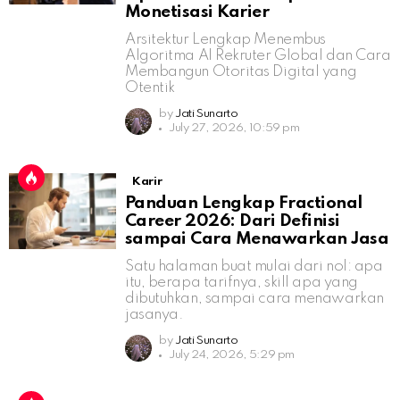
Monetisasi Karier
Arsitektur Lengkap Menembus
Algoritma AI Rekruter Global dan Cara
Membangun Otoritas Digital yang
Otentik
by
Jati Sunarto
July 27, 2026, 10:59 pm
Karir
Panduan Lengkap Fractional
Career 2026: Dari Definisi
sampai Cara Menawarkan Jasa
Satu halaman buat mulai dari nol: apa
itu, berapa tarifnya, skill apa yang
dibutuhkan, sampai cara menawarkan
jasanya.
by
Jati Sunarto
July 24, 2026, 5:29 pm