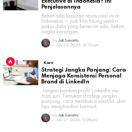
Executive di Indonesia? Ini
Penjelasannya
Belum ada laporan resmi soal ini di
Indonesia — jadi kita hitung sendiri
pakai data yang beneran ada, bukan
angka karangan.
by
Jati Sunarto
July 22, 2026, 10:53 am
Karir
Strategi Jangka Panjang: Cara
Menjaga Konsistensi Personal
Brand di LinkedIn
Jangan biarkan profil LinkedIn-mu
mati suri. Temukan strategi jangka
panjang, cara membaca analitik, dan
tips menghindari burnout.
by
Jati Sunarto
July 27, 2026, 5:08 pm