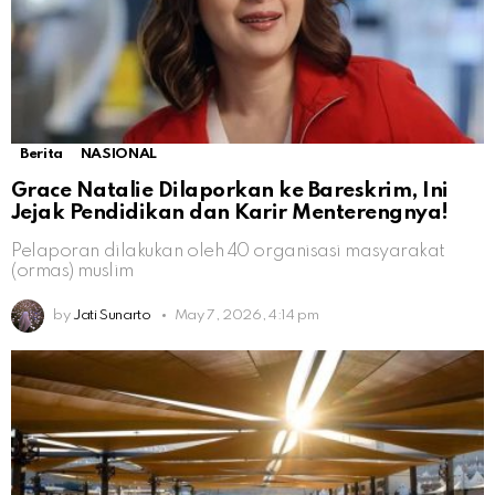
Berita
NASIONAL
Grace Natalie Dilaporkan ke Bareskrim, Ini
Jejak Pendidikan dan Karir Menterengnya!
Pelaporan dilakukan oleh 40 organisasi masyarakat
(ormas) muslim
by
Jati Sunarto
May 7, 2026, 4:14 pm