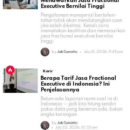
Menawarkan Jasa Fractional
Executive Bernilai Tinggi
Pengalaman manajerial bertahun-
tahun tidak akan mendatangkan cuan
jika salah dikemas. Kenali cara
memetakan keahlian dan memasarkan
jasa fractional executive bernilai
tinggi.
by
Jati Sunarto
July 21, 2026, 9:43 pm
Karir
Berapa Tarif Jasa Fractional
Executive di Indonesia? Ini
Penjelasannya
Belum ada laporan resmi soal ini di
Indonesia — jadi kita hitung sendiri
pakai data yang beneran ada, bukan
angka karangan.
by
Jati Sunarto
July 22, 2026, 10:53 am