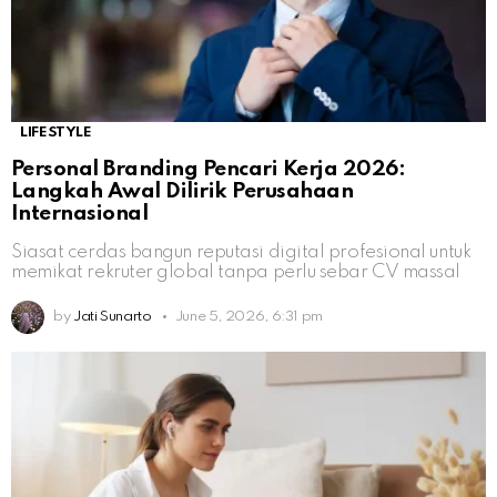
LIFESTYLE
Personal Branding Pencari Kerja 2026:
Langkah Awal Dilirik Perusahaan
Internasional
Siasat cerdas bangun reputasi digital profesional untuk
memikat rekruter global tanpa perlu sebar CV massal
by
Jati Sunarto
June 5, 2026, 6:31 pm