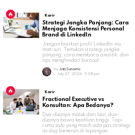
Karir
Strategi Jangka Panjang: Cara
Menjaga Konsistensi Personal
Brand di LinkedIn
Jangan biarkan profil LinkedIn-mu
mati suri. Temukan strategi jangka
panjang, cara membaca analitik, dan
tips menghindari burnout.
by
Jati Sunarto
July 27, 2026, 5:08 pm
Karir
Fractional Executive vs
Konsultan: Apa Bedanya?
Dua-duanya masuk dari luar, dua-
duanya bawa keahlian tinggi. Tapi
cuma satu yang masih ada pas strategi
itu diuji beneran di lapangan.