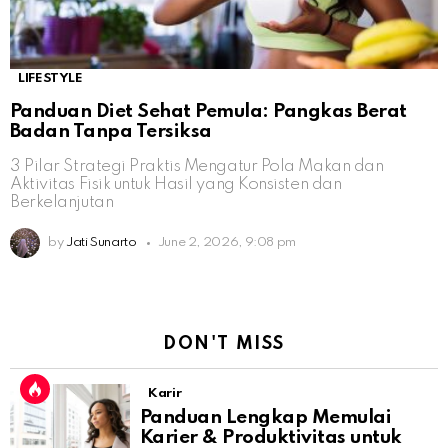
LIFESTYLE
Panduan Diet Sehat Pemula: Pangkas Berat
Badan Tanpa Tersiksa
3 Pilar Strategi Praktis Mengatur Pola Makan dan
Aktivitas Fisik untuk Hasil yang Konsisten dan
Berkelanjutan
by
Jati Sunarto
June 2, 2026, 9:08 pm
DON'T MISS
Karir
Panduan Lengkap Memulai
Karier & Produktivitas untuk