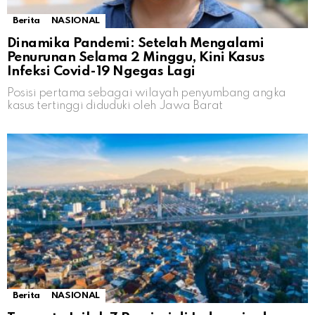
Berita
NASIONAL
Dinamika Pandemi: Setelah Mengalami
Penurunan Selama 2 Minggu, Kini Kasus
Infeksi Covid-19 Ngegas Lagi
Posisi pertama sebagai wilayah penyumbang angka
kasus tertinggi diduduki oleh Jawa Barat
Berita
NASIONAL