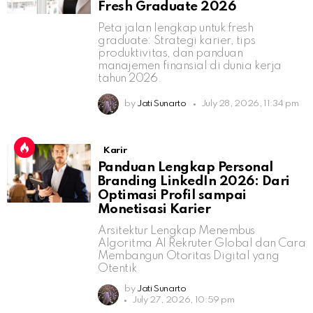
Fresh Graduate 2026
Peta jalan lengkap untuk fresh
graduate: Strategi karier, tips
produktivitas, dan panduan
manajemen finansial di dunia kerja
tahun 2026.
by
Jati Sunarto
July 28, 2026, 11:34 pm
Karir
Panduan Lengkap Personal
Branding LinkedIn 2026: Dari
Optimasi Profil sampai
Monetisasi Karier
Arsitektur Lengkap Menembus
Algoritma AI Rekruter Global dan Cara
Membangun Otoritas Digital yang
Otentik
by
Jati Sunarto
July 27, 2026, 10:59 pm