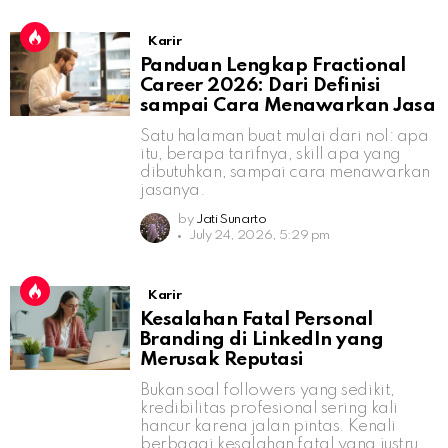
Karir
Panduan Lengkap Fractional
Career 2026: Dari Definisi
sampai Cara Menawarkan Jasa
Satu halaman buat mulai dari nol: apa
itu, berapa tarifnya, skill apa yang
dibutuhkan, sampai cara menawarkan
jasanya.
by
Jati Sunarto
July 24, 2026, 5:29 pm
Karir
Kesalahan Fatal Personal
Branding di LinkedIn yang
Merusak Reputasi
Bukan soal followers yang sedikit,
kredibilitas profesional sering kali
hancur karena jalan pintas. Kenali
berbagai kesalahan fatal yang justru