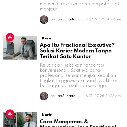
membuat rekruter dan klien potensial
menjauh.
by
Jati Sunarto
July 27, 2026, 4:32 pm
Karir
Apa Itu Fractional Executive?
Solusi Karier Modern Tanpa
Terikat Satu Kantor
Keluar dari jebakan korporasi
konvensional. Saatnya para
profesional senior menjual keahlian
tingkat tinggi secara paruh waktu ke
berbagai perusahaan sekaligus.
by
Jati Sunarto
July 21, 2026, 11:23 am
Karir
Cara Mengemas &