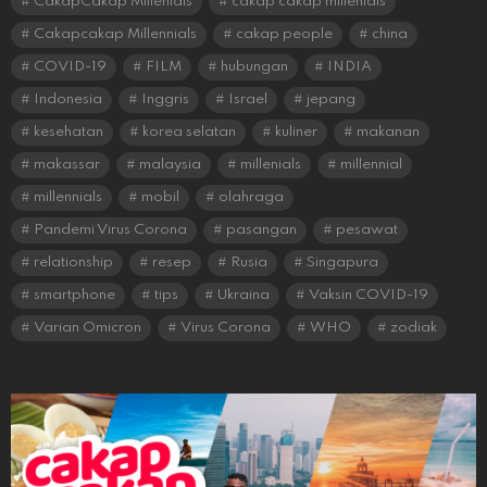
CakapCakap Millenials
cakap cakap millenials
Cakapcakap Millennials
cakap people
china
COVID-19
FILM
hubungan
INDIA
Indonesia
Inggris
Israel
jepang
kesehatan
korea selatan
kuliner
makanan
makassar
malaysia
millenials
millennial
millennials
mobil
olahraga
Pandemi Virus Corona
pasangan
pesawat
relationship
resep
Rusia
Singapura
smartphone
tips
Ukraina
Vaksin COVID-19
Varian Omicron
Virus Corona
WHO
zodiak