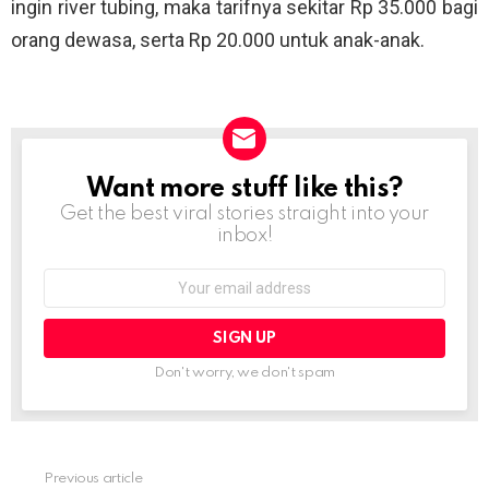
ingin river tubing, maka tarifnya sekitar Rp 35.000 bagi
orang dewasa, serta Rp 20.000 untuk anak-anak.
Want more stuff like this?
NEWSLETTER
Get the best viral stories straight into your
inbox!
Email
address:
Don't worry, we don't spam
Previous article
See