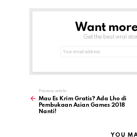
Want more s
NEWSLETTER
Get the best viral sto
Email
address:
Previous article
See
more
Mau Es Krim Gratis? Ada Lho di
Pembukaan Asian Games 2018
Nanti!
YOU MA