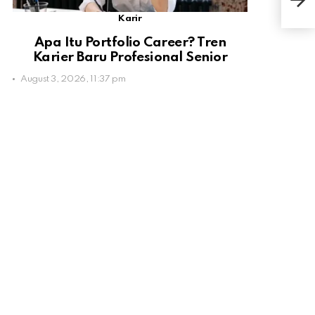
Day 
Karir
Apa Itu Portfolio Career? Tren
Karier Baru Profesional Senior
August 3, 2026, 11:37 pm