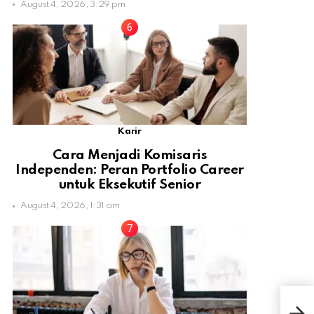
August 4, 2026, 3:29 pm
Karir
Cara Menjadi Komisaris
Independen: Peran Portfolio Career
untuk Eksekutif Senior
August 4, 2026, 1:31 am
Trad