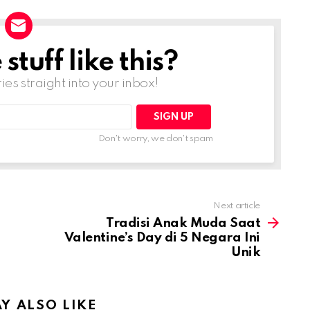
tuff like this?
ries straight into your inbox!
Don't worry, we don't spam
Next article
Tradisi Anak Muda Saat
Valentine’s Day di 5 Negara Ini
Unik
Y ALSO LIKE