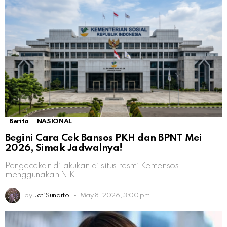
Berita
NASIONAL
Begini Cara Cek Bansos PKH dan BPNT Mei
2026, Simak Jadwalnya!
Pengecekan dilakukan di situs resmi Kemensos
menggunakan NIK
by
Jati Sunarto
May 8, 2026, 3:00 pm