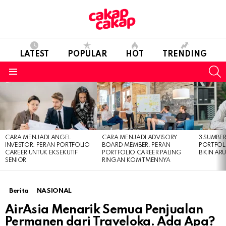
LATEST
POPULAR
HOT
TRENDING
S
Menu
LATEST
STORIES
CARA MENJADI ANGEL
CARA MENJADI ADVISORY
3 SUMBE
INVESTOR: PERAN PORTFOLIO
BOARD MEMBER: PERAN
PORTFOL
CAREER UNTUK EKSEKUTIF
PORTFOLIO CAREER PALING
BIKIN ARU
SENIOR
RINGAN KOMITMENNYA
Berita
NASIONAL
AirAsia Menarik Semua Penjualan
Permanen dari Traveloka. Ada Apa?