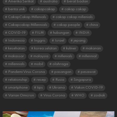
Amerika Serikat
australia
berat badan
berita unik
cakapcakap
cakap cakap
CakapCakap Millenials
cakap cakap millenials
Cakapcakap Millennials
cakap people
china
COVID-19
FILM
hubungan
INDIA
Indonesia
Inggris
Israel
jepang
kesehatan
korea selatan
kuliner
makanan
makassar
malaysia
millenials
millennial
millennials
mobil
olahraga
Pandemi Virus Corona
pasangan
pesawat
relationship
resep
Rusia
Singapura
smartphone
tips
Ukraina
Vaksin COVID-19
Varian Omicron
Virus Corona
WHO
zodiak