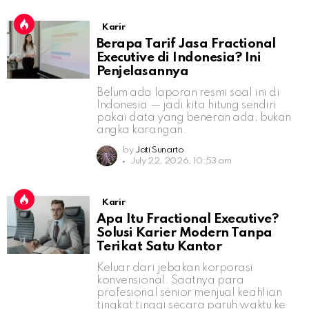
Karir
Berapa Tarif Jasa Fractional
Executive di Indonesia? Ini
Penjelasannya
Belum ada laporan resmi soal ini di
Indonesia — jadi kita hitung sendiri
pakai data yang beneran ada, bukan
angka karangan.
by
Jati Sunarto
July 22, 2026, 10:53 am
Karir
Apa Itu Fractional Executive?
Solusi Karier Modern Tanpa
Terikat Satu Kantor
Keluar dari jebakan korporasi
konvensional. Saatnya para
profesional senior menjual keahlian
tingkat tinggi secara paruh waktu ke