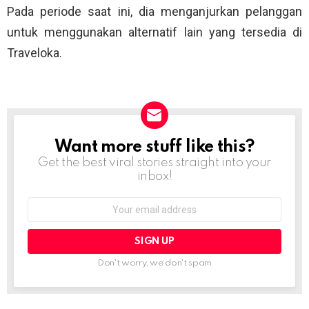
Pada periode saat ini, dia menganjurkan pelanggan
untuk menggunakan alternatif lain yang tersedia di
Traveloka.
Want more stuff like this?
NEWSLETTER
Get the best viral stories straight into your
inbox!
Email
address:
Don't worry, we don't spam