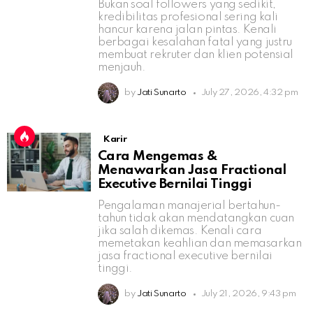
Bukan soal followers yang sedikit,
kredibilitas profesional sering kali
hancur karena jalan pintas. Kenali
berbagai kesalahan fatal yang justru
membuat rekruter dan klien potensial
menjauh.
by
Jati Sunarto
July 27, 2026, 4:32 pm
Karir
Cara Mengemas &
Menawarkan Jasa Fractional
Executive Bernilai Tinggi
Pengalaman manajerial bertahun-
tahun tidak akan mendatangkan cuan
jika salah dikemas. Kenali cara
memetakan keahlian dan memasarkan
jasa fractional executive bernilai
tinggi.
by
Jati Sunarto
July 21, 2026, 9:43 pm