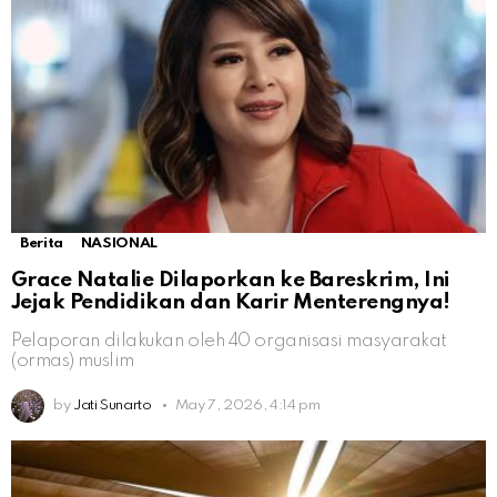
Berita
NASIONAL
Grace Natalie Dilaporkan ke Bareskrim, Ini
Jejak Pendidikan dan Karir Menterengnya!
Pelaporan dilakukan oleh 40 organisasi masyarakat
(ormas) muslim
by
Jati Sunarto
May 7, 2026, 4:14 pm