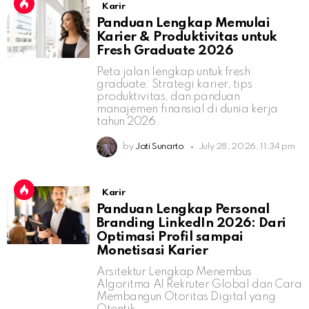
Karir
Panduan Lengkap Memulai
Karier & Produktivitas untuk
Fresh Graduate 2026
Peta jalan lengkap untuk fresh
graduate: Strategi karier, tips
produktivitas, dan panduan
manajemen finansial di dunia kerja
tahun 2026.
by
Jati Sunarto
July 28, 2026, 11:34 pm
Karir
Panduan Lengkap Personal
Branding LinkedIn 2026: Dari
Optimasi Profil sampai
Monetisasi Karier
Arsitektur Lengkap Menembus
Algoritma AI Rekruter Global dan Cara
Membangun Otoritas Digital yang