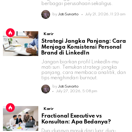
berbagai perusahaan sekaligus.
by
Jati Sunarto
July 21, 2026, 11:23 am
Karir
Strategi Jangka Panjang: Cara
Menjaga Konsistensi Personal
Brand di LinkedIn
Jangan biarkan profil LinkedIn-mu
mati suri. Temukan strategi jangka
panjang, cara membaca analitik, dan
tips menghindari burnout.
by
Jati Sunarto
July 27, 2026, 5:08 pm
Karir
Fractional Executive vs
Konsultan: Apa Bedanya?
Dua-duanya masuk dari luar, dua-