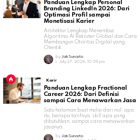
Panduan Lengkap Personal
Branding LinkedIn 2026: Dari
Optimasi Profil sampai
Monetisasi Karier
Arsitektur Lengkap Menembus
Algoritma AI Rekruter Global dan Cara
Membangun Otoritas Digital yang
Otentik
by
Jati Sunarto
July 27, 2026, 10:59 pm
Karir
Panduan Lengkap Fractional
Career 2026: Dari Definisi
sampai Cara Menawarkan Jasa
Satu halaman buat mulai dari nol: apa
itu, berapa tarifnya, skill apa yang
dibutuhkan, sampai cara menawarkan
jasanya.
by
Jati Sunarto