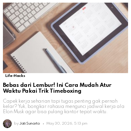
Life-Hacks
Bebas dari Lembur! Ini Cara Mudah Atur
Waktu Pakai Trik Timeboxing
Capek kerja seharian tapi tugas penting gak pernah
kelar? Yuk, bongkar rahasia mengunci jadwal kerja ala
Elon Musk agar bisa pulang kantor tepat waktu.
by
Jati Sunarto
May 30, 2026, 5:13 pm