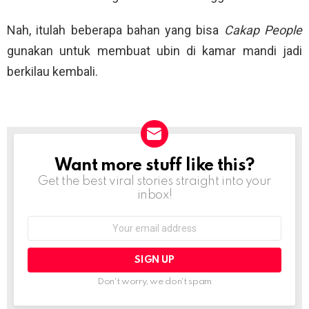
Nah, itulah beberapa bahan yang bisa
Cakap People
gunakan untuk membuat ubin di kamar mandi jadi
berkilau kembali.
Want more stuff like this?
NEWSLETTER
Get the best viral stories straight into your
inbox!
Email
address:
Don't worry, we don't spam