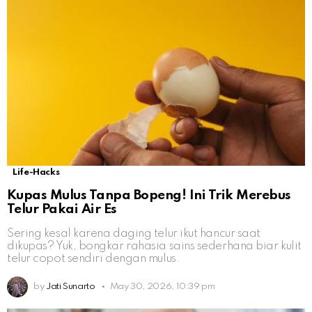
Life-Hacks
Kupas Mulus Tanpa Bopeng! Ini Trik Merebus
Telur Pakai Air Es
Sering kesal karena daging telur ikut hancur saat
dikupas? Yuk, bongkar rahasia sains sederhana biar kulit
telur copot sendiri dengan mulus.
by
Jati Sunarto
May 30, 2026, 10:39 pm