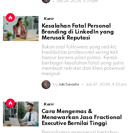
July 24, 2026, 5:29 pm
Karir
Kesalahan Fatal Personal
Branding di LinkedIn yang
Merusak Reputasi
Bukan soal followers yang sedikit,
kredibilitas profesional sering kali
hancur karena jalan pintas. Kenali
berbagai kesalahan fatal yang justru
membuat rekruter dan klien potensial
menjauh.
by
Jati Sunarto
July 27, 2026, 4:32 pm
Karir
Cara Mengemas &
Menawarkan Jasa Fractional
Executive Bernilai Tinggi
Pengalaman manajerial bertahun-