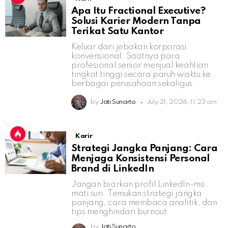
Apa Itu Fractional Executive?
Solusi Karier Modern Tanpa
Terikat Satu Kantor
Keluar dari jebakan korporasi
konvensional. Saatnya para
profesional senior menjual keahlian
tingkat tinggi secara paruh waktu ke
berbagai perusahaan sekaligus.
by
Jati Sunarto
July 21, 2026, 11:23 am
Karir
Strategi Jangka Panjang: Cara
Menjaga Konsistensi Personal
Brand di LinkedIn
Jangan biarkan profil LinkedIn-mu
mati suri. Temukan strategi jangka
panjang, cara membaca analitik, dan
tips menghindari burnout.
by
Jati Sunarto