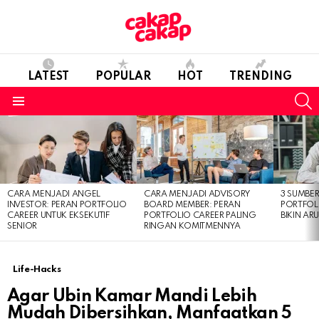
LATEST
POPULAR
HOT
TRENDING
S
Menu
LATEST
STORIES
CARA MENJADI ANGEL
CARA MENJADI ADVISORY
3 SUMBE
INVESTOR: PERAN PORTFOLIO
BOARD MEMBER: PERAN
PORTFOL
CAREER UNTUK EKSEKUTIF
PORTFOLIO CAREER PALING
BIKIN ARU
SENIOR
RINGAN KOMITMENNYA
Life-Hacks
Agar Ubin Kamar Mandi Lebih
Mudah Dibersihkan, Manfaatkan 5