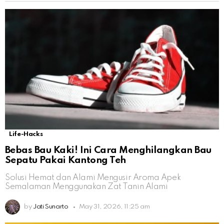
Life-Hacks
Bebas Bau Kaki! Ini Cara Menghilangkan Bau
Sepatu Pakai Kantong Teh
Solusi Hemat dan Alami Mengusir Aroma Apek
Semalaman Menggunakan Zat Tanin Alami
by
Jati Sunarto
May 31, 2026, 11:25 am