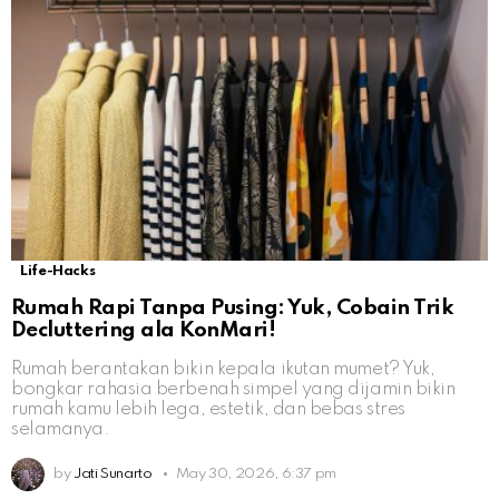
Life-Hacks
Rumah Rapi Tanpa Pusing: Yuk, Cobain Trik
Decluttering ala KonMari!
Rumah berantakan bikin kepala ikutan mumet? Yuk,
bongkar rahasia berbenah simpel yang dijamin bikin
rumah kamu lebih lega, estetik, dan bebas stres
selamanya.
by
Jati Sunarto
May 30, 2026, 6:37 pm