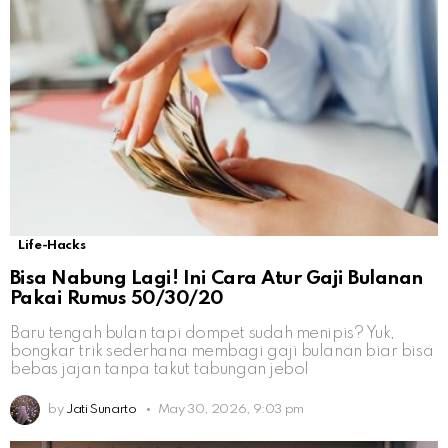
Life-Hacks
Bisa Nabung Lagi! Ini Cara Atur Gaji Bulanan
Pakai Rumus 50/30/20
Baru tengah bulan tapi dompet sudah menipis? Yuk,
bongkar trik sederhana membagi gaji bulanan biar bisa
bebas jajan tanpa takut tabungan jebol
by
Jati Sunarto
May 30, 2026, 9:03 pm