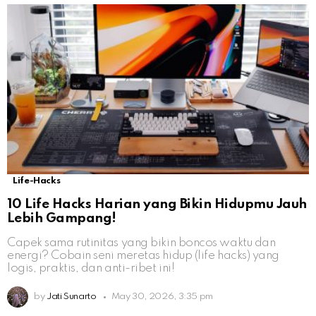
Life-Hacks
10 Life Hacks Harian yang Bikin Hidupmu Jauh
Lebih Gampang!
Capek sama rutinitas yang bikin boncos waktu dan
energi? Cobain seni meretas hidup (life hacks) yang
logis, praktis, dan anti-ribet ini!
by
Jati Sunarto
May 30, 2026, 3:35 pm