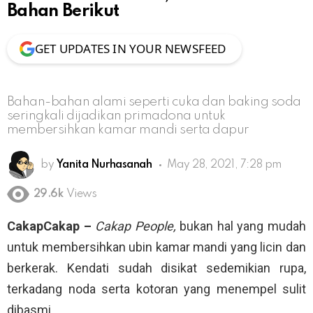
Bahan Berikut
GET UPDATES IN YOUR NEWSFEED
Bahan-bahan alami seperti cuka dan baking soda
seringkali dijadikan primadona untuk
membersihkan kamar mandi serta dapur
by
Yanita Nurhasanah
May 28, 2021, 7:28 pm
29.6k
Views
CakapCakap –
Cakap People,
bukan hal yang mudah
untuk membersihkan ubin kamar mandi yang licin dan
berkerak. Kendati sudah disikat sedemikian rupa,
terkadang noda serta kotoran yang menempel sulit
dibasmi.