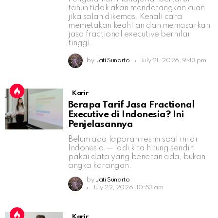
tahun tidak akan mendatangkan cuan
jika salah dikemas. Kenali cara
memetakan keahlian dan memasarkan
jasa fractional executive bernilai
tinggi.
by
Jati Sunarto
July 21, 2026, 9:43 pm
Karir
Berapa Tarif Jasa Fractional
Executive di Indonesia? Ini
Penjelasannya
Belum ada laporan resmi soal ini di
Indonesia — jadi kita hitung sendiri
pakai data yang beneran ada, bukan
angka karangan.
by
Jati Sunarto
July 22, 2026, 10:53 am
Karir