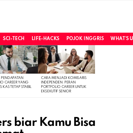
SCI-TECH
LIFE-HACKS
POJOK INGGRIS
WHAT’S 
R PENDAPATAN
CARA MENJADI KOMISARIS
IO CAREER YANG
INDEPENDEN: PERAN
S KAS TETAP STABIL
PORTFOLIO CAREER UNTUK
EKSEKUTIF SENIOR
ers biar Kamu Bisa