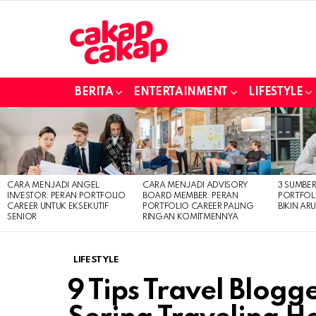
BERITA
ENTERTAINMENT
LIFESTYLE
LATEST
STORIES
CARA MENJADI ANGEL
CARA MENJADI ADVISORY
3 SUMBE
INVESTOR: PERAN PORTFOLIO
BOARD MEMBER: PERAN
PORTFOL
CAREER UNTUK EKSEKUTIF
PORTFOLIO CAREER PALING
BIKIN ARU
SENIOR
RINGAN KOMITMENNYA
LIFESTYLE
9 Tips Travel Blogg