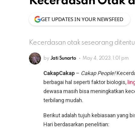
Kecerdasan Otak d
GET UPDATES IN YOUR NEWSFEED
Kecerdasan otak seseorang ditentu
by
Jati Sunarto
May 4, 2023, 1:01 pm
CakapCakap
–
Cakap People!
Kecerda
berbagai hal seperti faktor biologis,
li
dewasa masih bisa meningkatkan kec
terbilang mudah.
Berikut adalah tujuh kebiasaan yang 
Hari berdasarkan penelitian: