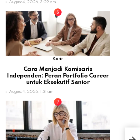
August 4, 2026, 3:29 pm
Karir
Cara Menjadi Komisaris
Independen: Peran Portfolio Career
untuk Eksekutif Senior
August 4, 2026, 1:31 am
Stu