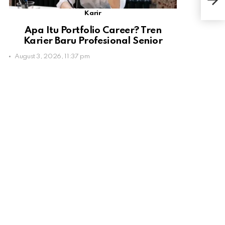
Seb
Karir
Apa Itu Portfolio Career? Tren
Karier Baru Profesional Senior
August 3, 2026, 11:37 pm