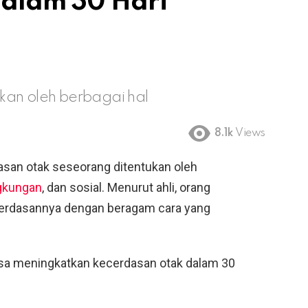
alam 30 Hari
kan oleh berbagai hal
8.1k
Views
san otak seseorang ditentukan oleh
ngkungan
, dan sosial. Menurut ahli, orang
erdasannya dengan beragam cara yang
bisa meningkatkan kecerdasan otak dalam 30