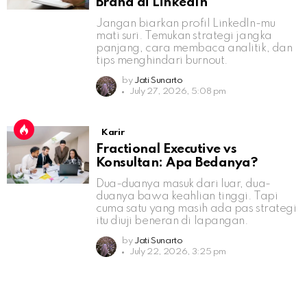
Brand di LinkedIn
Jangan biarkan profil LinkedIn-mu
mati suri. Temukan strategi jangka
panjang, cara membaca analitik, dan
tips menghindari burnout.
by
Jati Sunarto
July 27, 2026, 5:08 pm
Karir
Fractional Executive vs
Konsultan: Apa Bedanya?
Dua-duanya masuk dari luar, dua-
duanya bawa keahlian tinggi. Tapi
cuma satu yang masih ada pas strategi
itu diuji beneran di lapangan.
by
Jati Sunarto
July 22, 2026, 3:25 pm