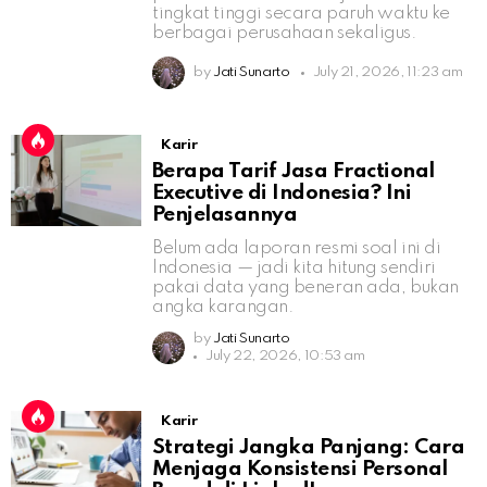
tingkat tinggi secara paruh waktu ke
berbagai perusahaan sekaligus.
by
Jati Sunarto
July 21, 2026, 11:23 am
Karir
Berapa Tarif Jasa Fractional
Executive di Indonesia? Ini
Penjelasannya
Belum ada laporan resmi soal ini di
Indonesia — jadi kita hitung sendiri
pakai data yang beneran ada, bukan
angka karangan.
by
Jati Sunarto
July 22, 2026, 10:53 am
Karir
Strategi Jangka Panjang: Cara
Menjaga Konsistensi Personal