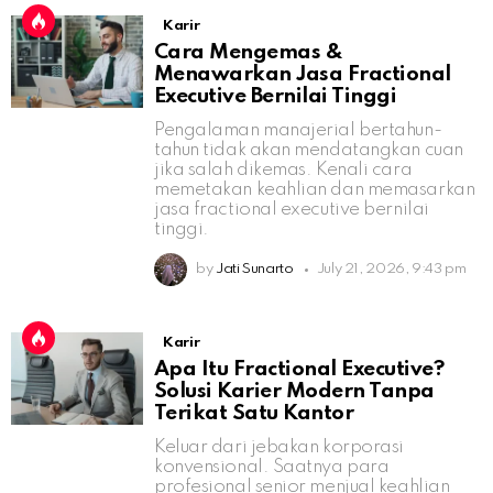
Karir
Cara Mengemas &
Menawarkan Jasa Fractional
Executive Bernilai Tinggi
Pengalaman manajerial bertahun-
tahun tidak akan mendatangkan cuan
jika salah dikemas. Kenali cara
memetakan keahlian dan memasarkan
jasa fractional executive bernilai
tinggi.
by
Jati Sunarto
July 21, 2026, 9:43 pm
Karir
Apa Itu Fractional Executive?
Solusi Karier Modern Tanpa
Terikat Satu Kantor
Keluar dari jebakan korporasi
konvensional. Saatnya para
profesional senior menjual keahlian