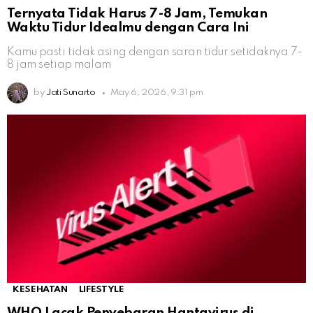
Ternyata Tidak Harus 7-8 Jam, Temukan
Waktu Tidur Idealmu dengan Cara Ini
Kamu pasti tidak asing dengan saran tidur setidaknya 7-
8 jam setiap malam
by
Jati Sunarto
May 6, 2026, 9:31 pm
KESEHATAN
LIFESTYLE
WHO Lacak Penyebaran Hantavirus di