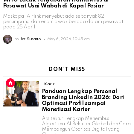
Pesawat Usai Wabah di Kapal Pesiar
Maskapai Airlink menyebut ada sebanyak 82
penumpang dan enam awak berada dalam pesawat
pada 25 April
by
Jati Sunarto
May 6, 2026, 10:45 am
DON'T MISS
Karir
Panduan Lengkap Personal
Branding LinkedIn 2026: Dari
Optimasi Profil sampai
Monetisasi Karier
Arsitektur Lengkap Menembus
Algoritma AI Rekruter Global dan Cara
Membangun Otoritas Digital yang