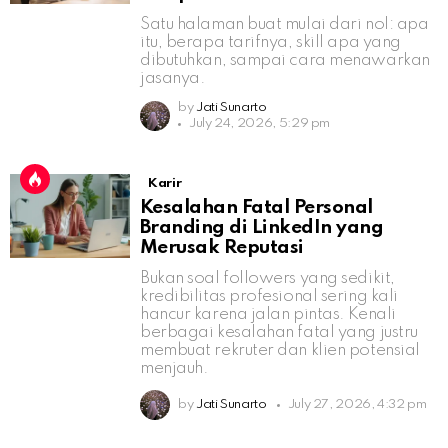
Satu halaman buat mulai dari nol: apa
itu, berapa tarifnya, skill apa yang
dibutuhkan, sampai cara menawarkan
jasanya.
by
Jati Sunarto
July 24, 2026, 5:29 pm
Karir
Kesalahan Fatal Personal
Branding di LinkedIn yang
Merusak Reputasi
Bukan soal followers yang sedikit,
kredibilitas profesional sering kali
hancur karena jalan pintas. Kenali
berbagai kesalahan fatal yang justru
membuat rekruter dan klien potensial
menjauh.
by
Jati Sunarto
July 27, 2026, 4:32 pm