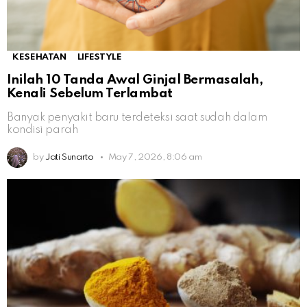
KESEHATAN
LIFESTYLE
Inilah 10 Tanda Awal Ginjal Bermasalah,
Kenali Sebelum Terlambat
Banyak penyakit baru terdeteksi saat sudah dalam
kondisi parah
by
Jati Sunarto
May 7, 2026, 8:06 am