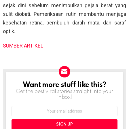
sejak dini sebelum menimbulkan gejala berat yang
sulit diobati. Pemeriksaan rutin membantu menjaga
kesehatan retina, pembuluh darah mata, dan saraf
optik.
SUMBER ARTIKEL
Want more stuff like this?
NEWSLETTER
Get the best viral stories straight into your
inbox!
Email
address: