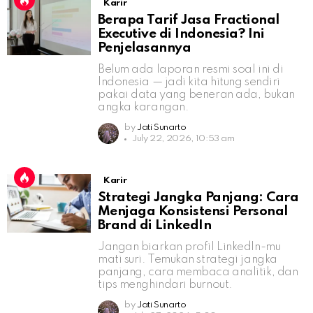
Karir
Berapa Tarif Jasa Fractional
Executive di Indonesia? Ini
Penjelasannya
Belum ada laporan resmi soal ini di
Indonesia — jadi kita hitung sendiri
pakai data yang beneran ada, bukan
angka karangan.
by
Jati Sunarto
July 22, 2026, 10:53 am
Karir
Strategi Jangka Panjang: Cara
Menjaga Konsistensi Personal
Brand di LinkedIn
Jangan biarkan profil LinkedIn-mu
mati suri. Temukan strategi jangka
panjang, cara membaca analitik, dan
tips menghindari burnout.
by
Jati Sunarto