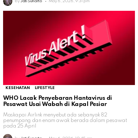
by
Jati Sunarto
May 6, 2026, 9:31 pm
KESEHATAN
LIFESTYLE
WHO Lacak Penyebaran Hantavirus di
Pesawat Usai Wabah di Kapal Pesiar
Maskapai Airlink menyebut ada sebanyak 82
penumpang dan enam awak berada dalam pesawat
pada 25 April