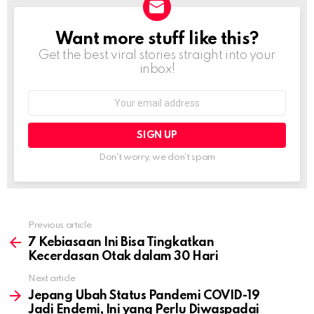
Want more stuff like this?
NEWSLETTER
Get the best viral stories straight into your
inbox!
Email
address:
Don't worry, we don't spam
Previous article
See
more
7 Kebiasaan Ini Bisa Tingkatkan
Kecerdasan Otak dalam 30 Hari
Next article
Jepang Ubah Status Pandemi COVID-19
Jadi Endemi, Ini yang Perlu Diwaspadai