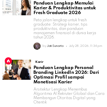
Panduan Lengkap Memulai
Karier & Produktivitas untuk
Fresh Graduate 2026
Peta jalan lengkap untuk fresh
graduate: Strategi karier, tips
produktivitas, dan panduan
manajemen finansial di dunia kerja
tahun 2026.
by
Jati Sunarto
July 28, 2026, 11:34 pm
Karir
Panduan Lengkap Personal
Branding LinkedIn 2026: Dari
Optimasi Profil sampai
Monetisasi Karier
Arsitektur Lengkap Menembus
Algoritma AI Rekruter Global dan Cara
Membangun Otoritas Digital yang
Otentik