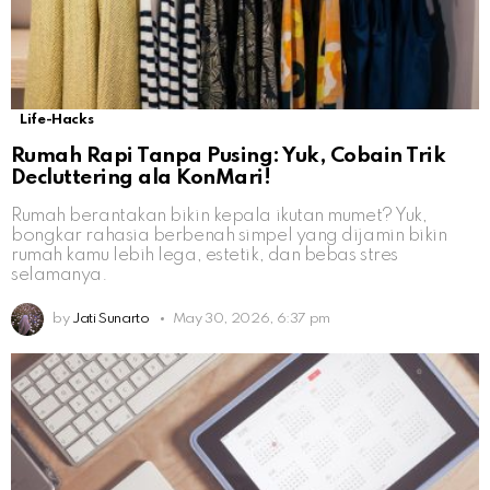
Life-Hacks
Rumah Rapi Tanpa Pusing: Yuk, Cobain Trik
Decluttering ala KonMari!
Rumah berantakan bikin kepala ikutan mumet? Yuk,
bongkar rahasia berbenah simpel yang dijamin bikin
rumah kamu lebih lega, estetik, dan bebas stres
selamanya.
by
Jati Sunarto
May 30, 2026, 6:37 pm