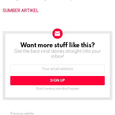
SUMBER ARTIKEL
Want more stuff like this?
NEWSLETTER
Get the best viral stories straight into your
inbox!
Email
address:
Don't worry, we don't spam
Previous article
See