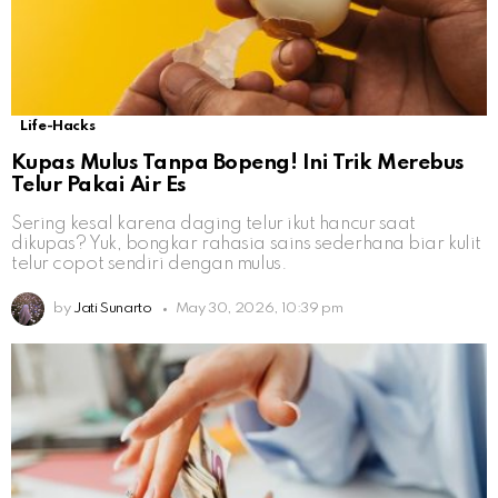
Life-Hacks
Kupas Mulus Tanpa Bopeng! Ini Trik Merebus
Telur Pakai Air Es
Sering kesal karena daging telur ikut hancur saat
dikupas? Yuk, bongkar rahasia sains sederhana biar kulit
telur copot sendiri dengan mulus.
by
Jati Sunarto
May 30, 2026, 10:39 pm