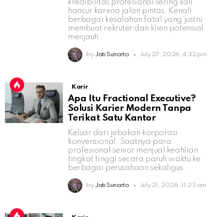
kredibilitas profesional sering kali
hancur karena jalan pintas. Kenali
berbagai kesalahan fatal yang justru
membuat rekruter dan klien potensial
menjauh.
by
Jati Sunarto
July 27, 2026, 4:32 pm
Karir
Apa Itu Fractional Executive?
Solusi Karier Modern Tanpa
Terikat Satu Kantor
Keluar dari jebakan korporasi
konvensional. Saatnya para
profesional senior menjual keahlian
tingkat tinggi secara paruh waktu ke
berbagai perusahaan sekaligus.
by
Jati Sunarto
July 21, 2026, 11:23 am