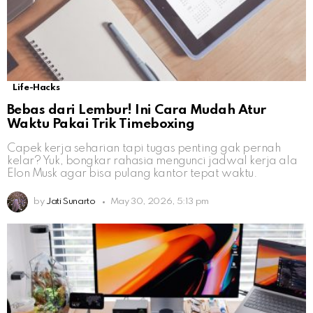
Life-Hacks
Bebas dari Lembur! Ini Cara Mudah Atur
Waktu Pakai Trik Timeboxing
Capek kerja seharian tapi tugas penting gak pernah
kelar? Yuk, bongkar rahasia mengunci jadwal kerja ala
Elon Musk agar bisa pulang kantor tepat waktu.
by
Jati Sunarto
May 30, 2026, 5:13 pm