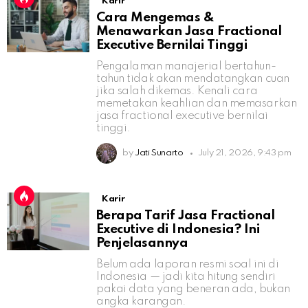
Karir
Cara Mengemas &
Menawarkan Jasa Fractional
Executive Bernilai Tinggi
Pengalaman manajerial bertahun-
tahun tidak akan mendatangkan cuan
jika salah dikemas. Kenali cara
memetakan keahlian dan memasarkan
jasa fractional executive bernilai
tinggi.
by
Jati Sunarto
July 21, 2026, 9:43 pm
Karir
Berapa Tarif Jasa Fractional
Executive di Indonesia? Ini
Penjelasannya
Belum ada laporan resmi soal ini di
Indonesia — jadi kita hitung sendiri
pakai data yang beneran ada, bukan
angka karangan.