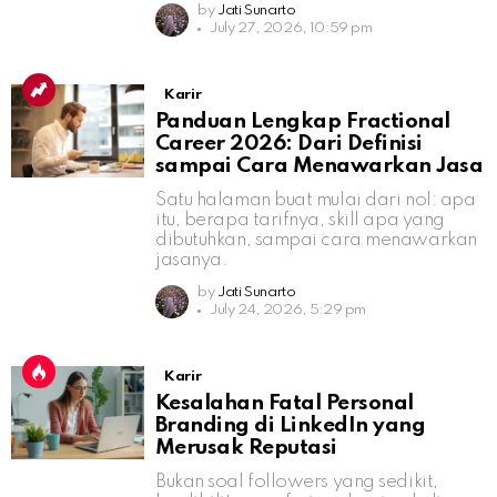
by
Jati Sunarto
July 27, 2026, 10:59 pm
Karir
Panduan Lengkap Fractional
Career 2026: Dari Definisi
sampai Cara Menawarkan Jasa
Satu halaman buat mulai dari nol: apa
itu, berapa tarifnya, skill apa yang
dibutuhkan, sampai cara menawarkan
jasanya.
by
Jati Sunarto
July 24, 2026, 5:29 pm
Karir
Kesalahan Fatal Personal
Branding di LinkedIn yang
Merusak Reputasi
Bukan soal followers yang sedikit,