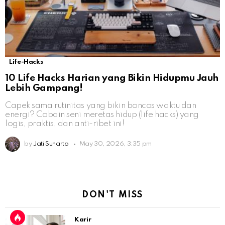
Life-Hacks
10 Life Hacks Harian yang Bikin Hidupmu Jauh
Lebih Gampang!
Capek sama rutinitas yang bikin boncos waktu dan
energi? Cobain seni meretas hidup (life hacks) yang
logis, praktis, dan anti-ribet ini!
by
Jati Sunarto
May 30, 2026, 3:35 pm
DON'T MISS
Karir