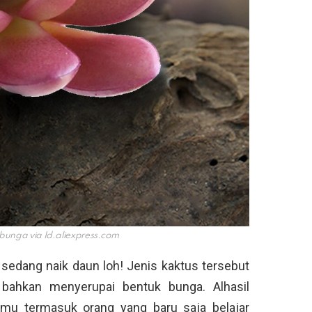
bunga via
Id.aliexpress.com
 sedang naik daun loh! Jenis kaktus tersebut
, bahkan menyerupai bentuk bunga. Alhasil
amu termasuk orang yang baru saja belajar