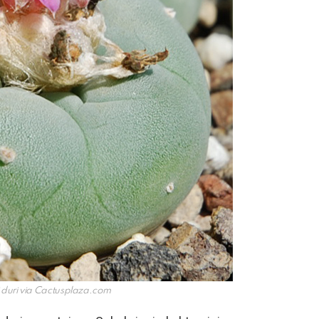
uri via
Cactusplaza.com