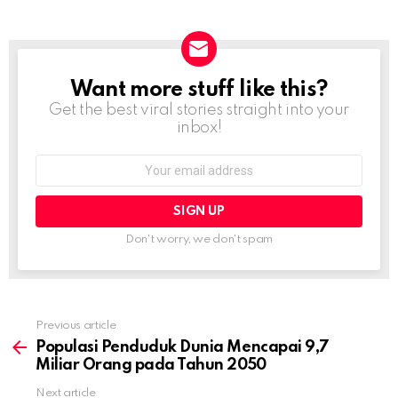
Want more stuff like this?
NEWSLETTER
Get the best viral stories straight into your
inbox!
Email
address:
Don't worry, we don't spam
Previous article
See
more
Populasi Penduduk Dunia Mencapai 9,7
Miliar Orang pada Tahun 2050
Next article