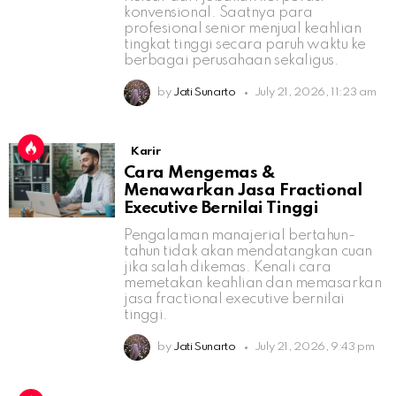
konvensional. Saatnya para
profesional senior menjual keahlian
tingkat tinggi secara paruh waktu ke
berbagai perusahaan sekaligus.
by
Jati Sunarto
July 21, 2026, 11:23 am
Karir
Cara Mengemas &
Menawarkan Jasa Fractional
Executive Bernilai Tinggi
Pengalaman manajerial bertahun-
tahun tidak akan mendatangkan cuan
jika salah dikemas. Kenali cara
memetakan keahlian dan memasarkan
jasa fractional executive bernilai
tinggi.
by
Jati Sunarto
July 21, 2026, 9:43 pm