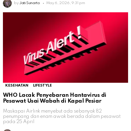
by
Jati Sunarto
May 6, 2026, 9:31 pm
KESEHATAN
LIFESTYLE
WHO Lacak Penyebaran Hantavirus di
Pesawat Usai Wabah di Kapal Pesiar
Maskapai Airlink menyebut ada sebanyak 82
penumpang dan enam awak berada dalam pesawat
pada 25 April