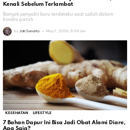
Kenali Sebelum Terlambat
Banyak penyakit baru terdeteksi saat sudah dalam
kondisi parah
by
Jati Sunarto
May 7, 2026, 8:06 am
KESEHATAN
LIFESTYLE
7 Bahan Dapur Ini Bisa Jadi Obat Alami Diare,
Apa Saja?