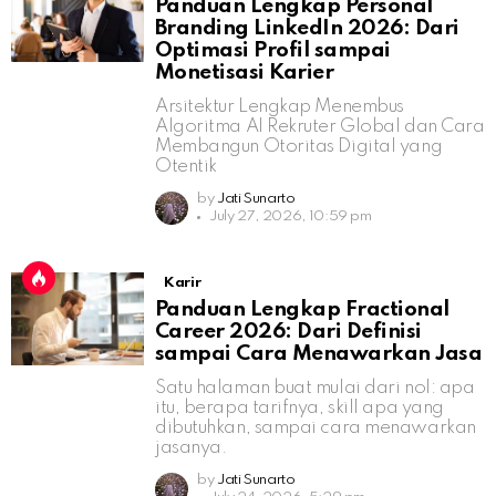
Panduan Lengkap Personal
Branding LinkedIn 2026: Dari
Optimasi Profil sampai
Monetisasi Karier
Arsitektur Lengkap Menembus
Algoritma AI Rekruter Global dan Cara
Membangun Otoritas Digital yang
Otentik
by
Jati Sunarto
July 27, 2026, 10:59 pm
Karir
Panduan Lengkap Fractional
Career 2026: Dari Definisi
sampai Cara Menawarkan Jasa
Satu halaman buat mulai dari nol: apa
itu, berapa tarifnya, skill apa yang
dibutuhkan, sampai cara menawarkan
jasanya.
by
Jati Sunarto