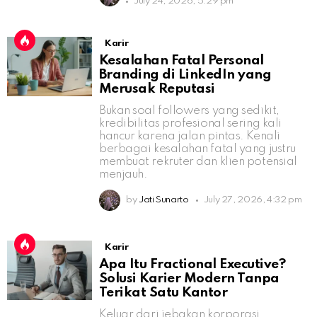
July 24, 2026, 5:29 pm
Karir
Kesalahan Fatal Personal
Branding di LinkedIn yang
Merusak Reputasi
Bukan soal followers yang sedikit,
kredibilitas profesional sering kali
hancur karena jalan pintas. Kenali
berbagai kesalahan fatal yang justru
membuat rekruter dan klien potensial
menjauh.
by
Jati Sunarto
July 27, 2026, 4:32 pm
Karir
Apa Itu Fractional Executive?
Solusi Karier Modern Tanpa
Terikat Satu Kantor
Keluar dari jebakan korporasi