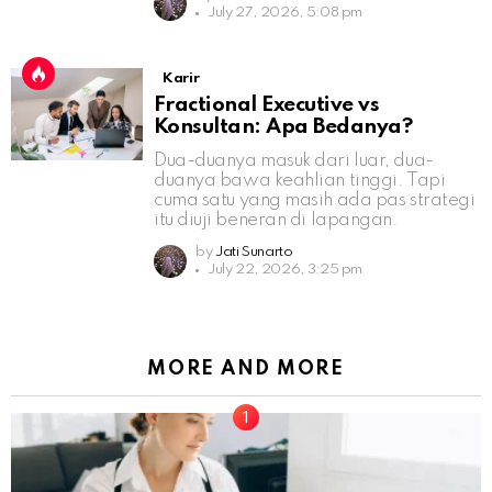
July 27, 2026, 5:08 pm
Karir
Fractional Executive vs
Konsultan: Apa Bedanya?
Dua-duanya masuk dari luar, dua-
duanya bawa keahlian tinggi. Tapi
cuma satu yang masih ada pas strategi
itu diuji beneran di lapangan.
by
Jati Sunarto
July 22, 2026, 3:25 pm
MORE AND MORE