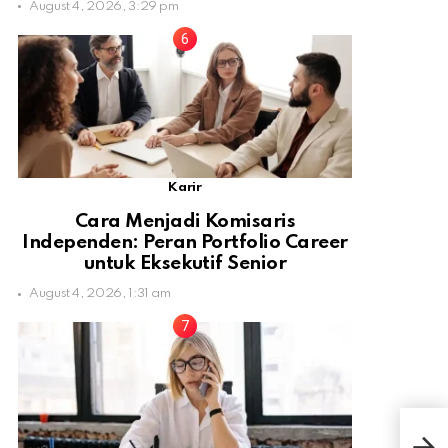
August 4, 2026, 3:29 pm
Karir
Cara Menjadi Komisaris
Independen: Peran Portfolio Career
untuk Eksekutif Senior
August 4, 2026, 1:31 am
Apa