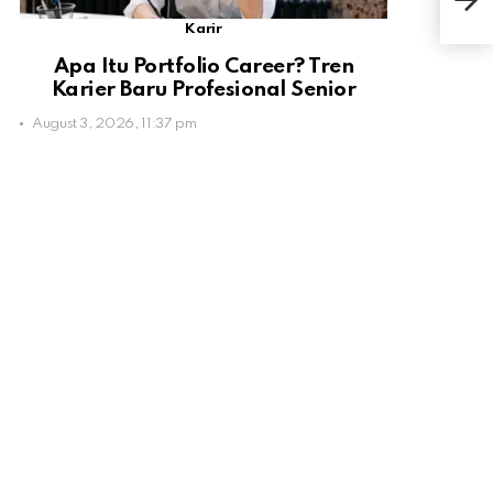
Tub
Karir
Apa Itu Portfolio Career? Tren
Karier Baru Profesional Senior
August 3, 2026, 11:37 pm