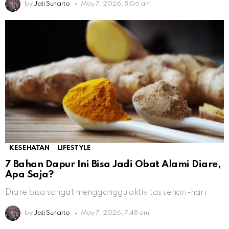
by
Jati Sunarto
May 7, 2026, 8:06 am
KESEHATAN
LIFESTYLE
7 Bahan Dapur Ini Bisa Jadi Obat Alami Diare,
Apa Saja?
Diare bisa sangat mengganggu aktivitas sehari-hari
by
Jati Sunarto
May 7, 2026, 7:48 am