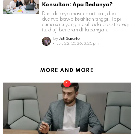
Konsultan: Apa Bedanya?
Dua-duanya masuk dari luar, dua-
duanya bawa keahlian tinggi. Tapi
cuma satu yang masih ada pas strategi
itu diuji beneran di lapangan.
by
Jati Sunarto
July 22, 2026, 3:25 pm
MORE AND MORE