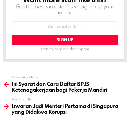
Want more stuff like this?
Get the best viral stories straight into your
inbox!
Email
address:
Don't worry, we don't spam
Previous article
See
more
Ini Syarat dan Cara Daftar BPJS
Ketenagakerjaan bagi Pekerja Mandiri
Next article
Iswaran Jadi Menteri Pertama di Singapura
yang Didakwa Korupsi