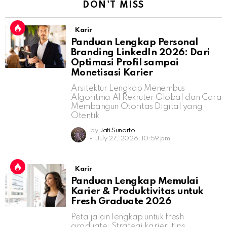
DON'T MISS
Karir
Panduan Lengkap Personal
Branding LinkedIn 2026: Dari
Optimasi Profil sampai
Monetisasi Karier
Arsitektur Lengkap Menembus
Algoritma AI Rekruter Global dan Cara
Membangun Otoritas Digital yang
Otentik
by
Jati Sunarto
July 27, 2026, 10:59 pm
Karir
Panduan Lengkap Memulai
Karier & Produktivitas untuk
Fresh Graduate 2026
Peta jalan lengkap untuk fresh
graduate: Strategi karier, tips