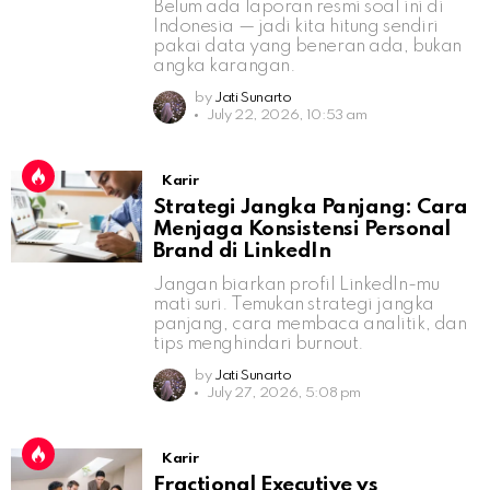
Belum ada laporan resmi soal ini di
Indonesia — jadi kita hitung sendiri
pakai data yang beneran ada, bukan
angka karangan.
by
Jati Sunarto
July 22, 2026, 10:53 am
Karir
Strategi Jangka Panjang: Cara
Menjaga Konsistensi Personal
Brand di LinkedIn
Jangan biarkan profil LinkedIn-mu
mati suri. Temukan strategi jangka
panjang, cara membaca analitik, dan
tips menghindari burnout.
by
Jati Sunarto
July 27, 2026, 5:08 pm
Karir
Fractional Executive vs