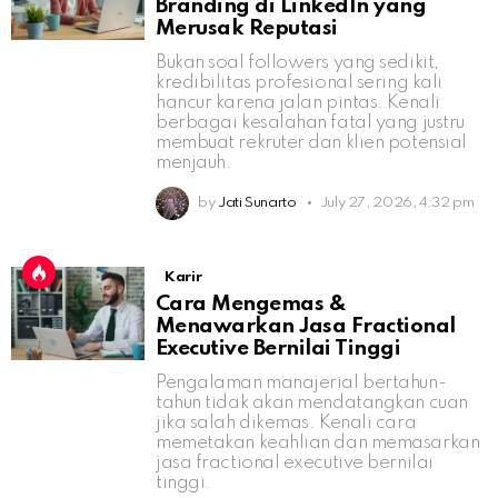
Branding di LinkedIn yang
Merusak Reputasi
Bukan soal followers yang sedikit,
kredibilitas profesional sering kali
hancur karena jalan pintas. Kenali
berbagai kesalahan fatal yang justru
membuat rekruter dan klien potensial
menjauh.
by
Jati Sunarto
July 27, 2026, 4:32 pm
Karir
Cara Mengemas &
Menawarkan Jasa Fractional
Executive Bernilai Tinggi
Pengalaman manajerial bertahun-
tahun tidak akan mendatangkan cuan
jika salah dikemas. Kenali cara
memetakan keahlian dan memasarkan
jasa fractional executive bernilai
tinggi.