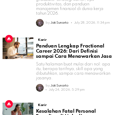
produktivitas, dan panduan
manajemen finansial di dunia kerja
tahun 2026.
by
Jati Sunarto
July 28, 2026, 11:34 pm
Karir
Panduan Lengkap Fractional
Career 2026: Dari Definisi
sampai Cara Menawarkan Jasa
Satu halaman buat mulai dari nol: apa
itu, berapa tarifnya, skill apa yang
dibutuhkan, sampai cara menawarkan
jasanya.
by
Jati Sunarto
July 24, 2026, 5:29 pm
Karir
Kesalahan Fatal Personal