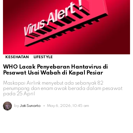
KESEHATAN
LIFESTYLE
WHO Lacak Penyebaran Hantavirus di
Pesawat Usai Wabah di Kapal Pesiar
Maskapai Airlink menyebut ada sebanyak 82
penumpang dan enam awak berada dalam pesawat
pada 25 April
by
Jati Sunarto
May 6, 2026, 10:45 am