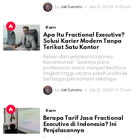
by
Jati Sunarto
July 21, 2026, 9:43 pm
Karir
Apa Itu Fractional Executive?
Solusi Karier Modern Tanpa
Terikat Satu Kantor
Keluar dari jebakan korporasi
konvensional. Saatnya para
profesional senior menjual keahlian
tingkat tinggi secara paruh waktu ke
berbagai perusahaan sekaligus.
by
Jati Sunarto
July 21, 2026, 11:23 am
Karir
Berapa Tarif Jasa Fractional
Executive di Indonesia? Ini
Penjelasannya