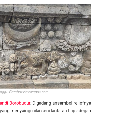
 tinggi. Gambar via
kompas.com
andi Borobudur
. Digadang ansambel reliefnya
 yang menyaingi nilai seni lantaran tiap adegan