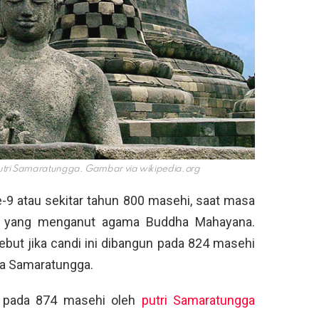
utri Samaratungga. Gambar via
wikipedia.org
e-9 atau sekitar tahun 800 masehi, saat masa
dra yang menganut agama Buddha Mahayana.
but jika candi ini dibangun pada 824 masehi
ja Samaratungga.
 pada 874 masehi oleh
putri Samaratungga