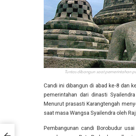
Tuntas dibangun saat pemerintahan p
Candi ini dibangun di abad ke-8 dan k
pemerintahan dari dinasti Syailen
Menurut prasasti Karangtengah menye
saat masa Wangsa Syailendra oleh Ra
Pembangunan candi Borobudur usai
bati