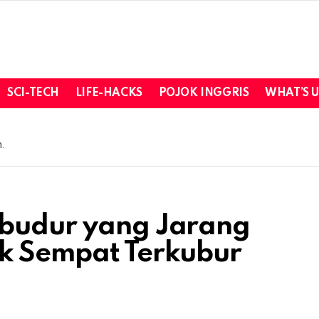
SCI-TECH
LIFE-HACKS
POJOK INGGRIS
WHAT’S 
.
obudur yang Jarang
uk Sempat Terkubur