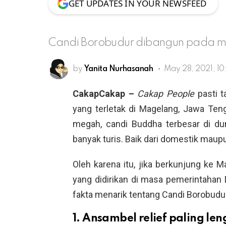
GET UPDATES IN YOUR NEWSFEED
Candi Borobudur dibangun pada ma
by
Yanita Nurhasanah
May 28, 2021, 10
CakapCakap –
Cakap People
pasti 
yang terletak di Magelang, Jawa Ten
megah, candi Buddha terbesar di duni
banyak turis. Baik dari domestik mau
Oleh karena itu, jika berkunjung ke 
yang didirikan di masa pemerintahan D
fakta menarik tentang Candi Borobudur
1. Ansambel relief paling le