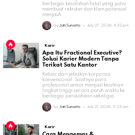
berbagai kesalahan fatal yang justru
membuat rekruter dan klien potensial
menjauh.
by
Jati Sunarto
July 27, 2026, 4:32 pm
Karir
Apa Itu Fractional Executive?
Solusi Karier Modern Tanpa
Terikat Satu Kantor
Keluar dari jebakan korporasi
konvensional. Saatnya para
profesional senior menjual keahlian
tingkat tinggi secara paruh waktu ke
berbagai perusahaan sekaligus.
by
Jati Sunarto
July 21, 2026, 11:23 am
Karir
Cara Mengemas &