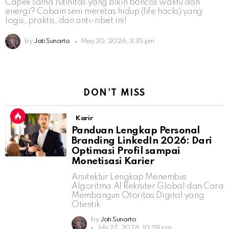
Capek sama rutinitas yang bikin boncos waktu dan
energi? Cobain seni meretas hidup (life hacks) yang
logis, praktis, dan anti-ribet ini!
by
Jati Sunarto
May 30, 2026, 3:35 pm
DON'T MISS
Karir
Panduan Lengkap Personal
Branding LinkedIn 2026: Dari
Optimasi Profil sampai
Monetisasi Karier
Arsitektur Lengkap Menembus
Algoritma AI Rekruter Global dan Cara
Membangun Otoritas Digital yang
Otentik
by
Jati Sunarto
July 27, 2026, 10:59 pm