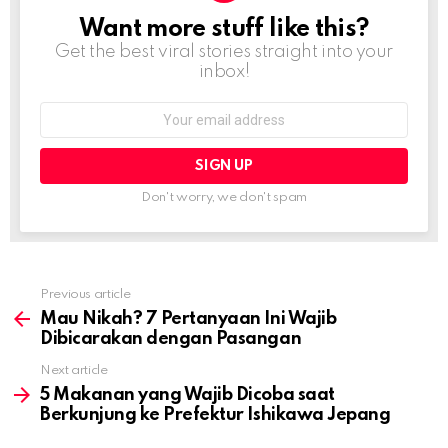
Want more stuff like this?
NEWSLETTER
Get the best viral stories straight into your
inbox!
Email
address:
Don't worry, we don't spam
Previous article
See
more
Mau Nikah? 7 Pertanyaan Ini Wajib
Dibicarakan dengan Pasangan
Next article
5 Makanan yang Wajib Dicoba saat
Berkunjung ke Prefektur Ishikawa Jepang