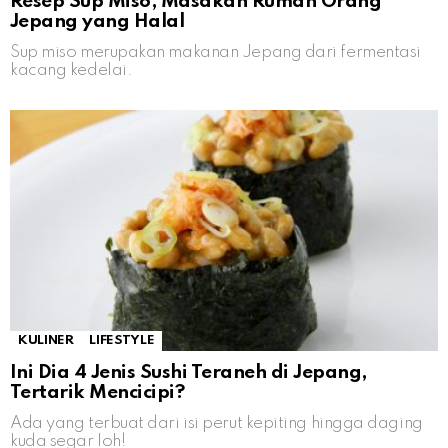
Resep Sup Miso, Masakan Rumah Orang
Jepang yang Halal
Sup miso merupakan makanan Jepang dari fermentasi
kacang kedelai.
KULINER
LIFESTYLE
Ini Dia 4 Jenis Sushi Teraneh di Jepang,
Tertarik Mencicipi?
Ada yang terbuat dari isi perut kepiting hingga daging
kuda segar loh!