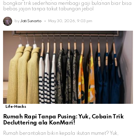
bongkar trik sederhana membagi gaji bulanan biar bisa
bebas jajan tanpa takut tabungan jebol
by
Jati Sunarto
May 30, 2026, 9:03 pm
Life-Hacks
Rumah Rapi Tanpa Pusing: Yuk, Cobain Trik
Decluttering ala KonMari!
Rumah berantakan bikin kepala ikutan mumet? Yuk,