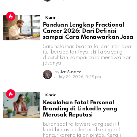
Karir
Panduan Lengkap Fractional
Career 2026: Dari Definisi
sampai Cara Menawarkan Jasa
Satu halaman buat mulai dari nol: apa
itu, berapa tarifnya, skill apa yang
dibutuhkan, sampai cara menawarkan
jasanya.
by
Jati Sunarto
July 24, 2026, 5:29 pm
Karir
Kesalahan Fatal Personal
Branding di LinkedIn yang
Merusak Reputasi
Bukan soal followers yang sedikit,
kredibilitas profesional sering kali
hancur karena jalan pintas. Kenali