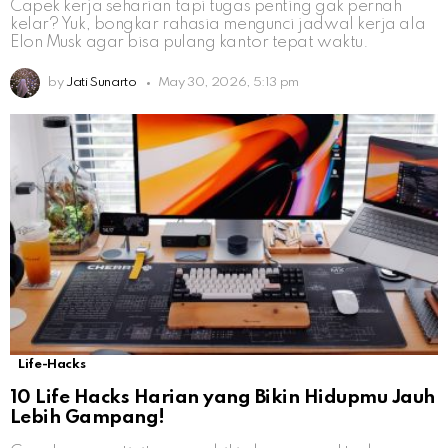
Capek kerja seharian tapi tugas penting gak pernah
kelar? Yuk, bongkar rahasia mengunci jadwal kerja ala
Elon Musk agar bisa pulang kantor tepat waktu.
by
Jati Sunarto
May 30, 2026, 5:13 pm
Life-Hacks
10 Life Hacks Harian yang Bikin Hidupmu Jauh
Lebih Gampang!