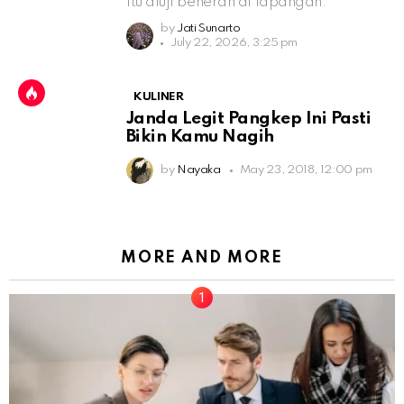
itu diuji beneran di lapangan.
by
Jati Sunarto
July 22, 2026, 3:25 pm
KULINER
Janda Legit Pangkep Ini Pasti
Bikin Kamu Nagih
by
Nayaka
May 23, 2018, 12:00 pm
MORE AND MORE