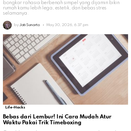
bongkar rahasia berbenah simpel yang dijamin bikin
rumah kamu lebih lega, estetik, dan bebas stres
selamanya.
by
Jati Sunarto
May 30, 2026, 6:37 pm
Life-Hacks
Bebas dari Lembur! Ini Cara Mudah Atur
Waktu Pakai Trik Timeboxing