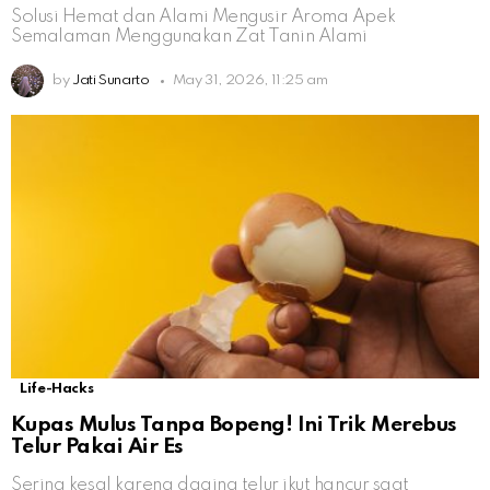
Solusi Hemat dan Alami Mengusir Aroma Apek
Semalaman Menggunakan Zat Tanin Alami
by
Jati Sunarto
May 31, 2026, 11:25 am
Life-Hacks
Kupas Mulus Tanpa Bopeng! Ini Trik Merebus
Telur Pakai Air Es
Sering kesal karena daging telur ikut hancur saat