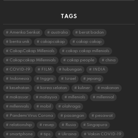
TAGS
Amerika Serikat
australia
berat badan
berita unik
cakapcakap
cakap cakap
CakapCakap Millenials
cakap cakap millenials
Cakapcakap Millennials
cakap people
china
COVID-19
FILM
hubungan
INDIA
Indonesia
Inggris
Israel
jepang
kesehatan
korea selatan
kuliner
makanan
makassar
malaysia
millenials
millennial
millennials
mobil
olahraga
Pandemi Virus Corona
pasangan
pesawat
relationship
resep
Rusia
Singapura
smartphone
tips
Ukraina
Vaksin COVID-19