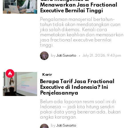
Menawarkan Jasa Fractional
Executive Bernilai Tinggi
Pengalaman manajerial bertahun-
tahun tidak akan mendatangkan cuan
jika salah dikemas. Kenali cara
memetakan keahlian dan memasarkan
jasa fractional executive bernilai
tinggi.
by
Jati Sunarto
July 21, 2026, 9:43 pm
Karir
Berapa Tarif Jasa Fractional
Executive di Indonesia? Ini
Penjelasannya
Belum ada laporan resmi soal ini di
Indonesia — jadi kita hitung sendiri
pakai data yang beneran ada, bukan
angka karangan.
by
Jati Sunarto