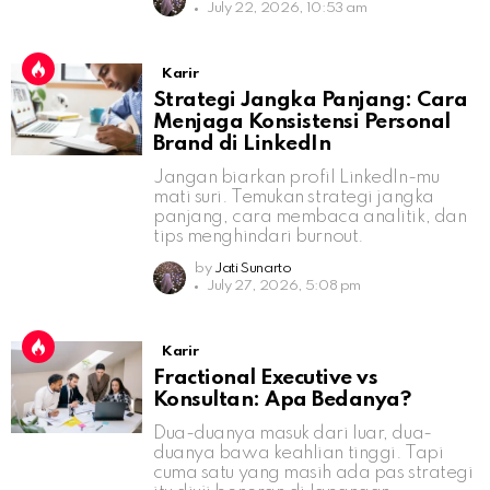
July 22, 2026, 10:53 am
Karir
Strategi Jangka Panjang: Cara
Menjaga Konsistensi Personal
Brand di LinkedIn
Jangan biarkan profil LinkedIn-mu
mati suri. Temukan strategi jangka
panjang, cara membaca analitik, dan
tips menghindari burnout.
by
Jati Sunarto
July 27, 2026, 5:08 pm
Karir
Fractional Executive vs
Konsultan: Apa Bedanya?
Dua-duanya masuk dari luar, dua-
duanya bawa keahlian tinggi. Tapi
cuma satu yang masih ada pas strategi