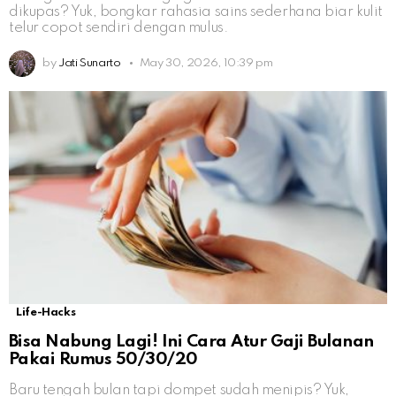
dikupas? Yuk, bongkar rahasia sains sederhana biar kulit
telur copot sendiri dengan mulus.
by
Jati Sunarto
May 30, 2026, 10:39 pm
Life-Hacks
Bisa Nabung Lagi! Ini Cara Atur Gaji Bulanan
Pakai Rumus 50/30/20
Baru tengah bulan tapi dompet sudah menipis? Yuk,