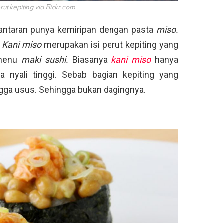
erut kepiting via
Flickr.com
lantaran punya kemiripan dengan pasta
miso.
.
Kani miso
merupakan isi perut kepiting yang
menu
maki sushi.
Biasanya
kani miso
hanya
 nyali tinggi. Sebab bagian kepiting yang
ngga usus. Sehingga bukan dagingnya.