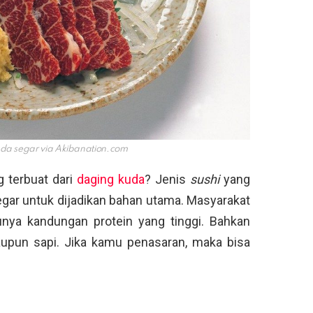
uda segar via
Akibanation.com
g terbuat dari
daging kuda
? Jenis
sushi
yang
gar untuk dijadikan bahan utama. Masyarakat
unya kandungan protein yang tinggi. Bahkan
maupun sapi. Jika kamu penasaran, maka bisa