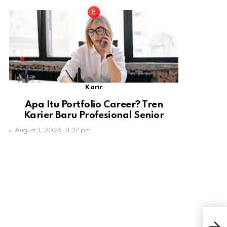
Karir
Apa Itu Portfolio Career? Tren
Karier Baru Profesional Senior
August 3, 2026, 11:37 pm
Ama
Pek