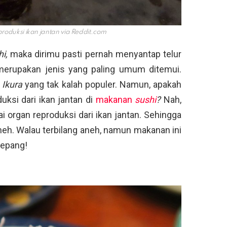
roduksi ikan jantan via
Reddit.com
hi,
maka dirimu pasti pernah menyantap telur
 merupakan jenis yang paling umum ditemui.
u
Ikura
yang tak kalah populer. Namun, apakah
ksi dari ikan jantan di
makanan
sushi
?
Nah,
rgan reproduksi dari ikan jantan. Sehingga
neh. Walau terbilang aneh, namun makanan ini
Jepang!