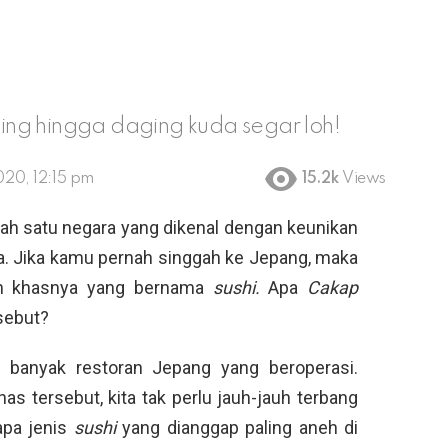
iting hingga daging kuda segar loh!
020, 12:15 pm
15.2k
Views
h satu negara yang dikenal dengan keunikan
ya. Jika kamu pernah singgah ke Jepang, maka
nan khasnya yang bernama
sushi.
Apa
Cakap
sebut?
 banyak restoran Jepang yang beroperasi.
s tersebut, kita tak perlu jauh-jauh terbang
apa jenis
sushi
yang dianggap paling aneh di