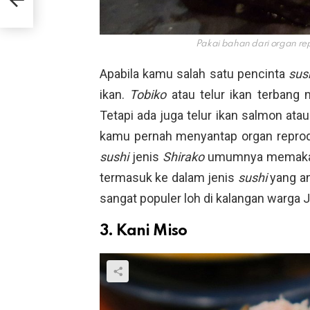
Pakai bahan dari organ rep
Apabila kamu salah satu pencinta
sus
ikan.
Tobiko
atau telur ikan terbang
Tetapi ada juga telur ikan salmon ata
kamu pernah menyantap organ reprodu
sushi
jenis
Shirako
umumnya memakai o
termasuk ke dalam jenis
sushi
yang a
sangat populer loh di kalangan warga 
3. Kani Miso