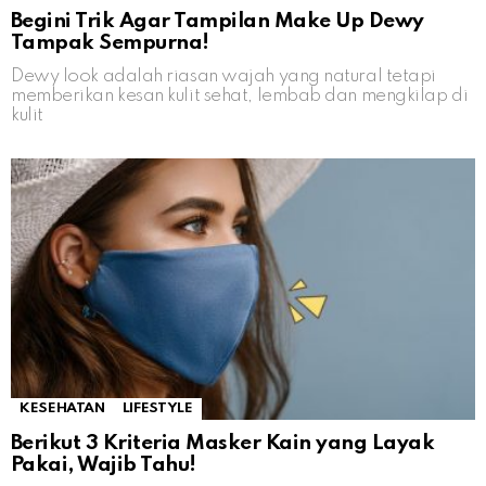
Begini Trik Agar Tampilan Make Up Dewy
Tampak Sempurna!
Dewy look adalah riasan wajah yang natural tetapi
memberikan kesan kulit sehat, lembab dan mengkilap di
kulit
KESEHATAN
LIFESTYLE
Berikut 3 Kriteria Masker Kain yang Layak
Pakai, Wajib Tahu!