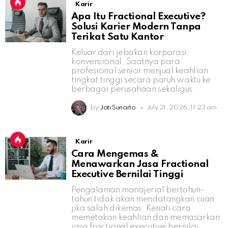
Karir
Apa Itu Fractional Executive?
Solusi Karier Modern Tanpa
Terikat Satu Kantor
Keluar dari jebakan korporasi
konvensional. Saatnya para
profesional senior menjual keahlian
tingkat tinggi secara paruh waktu ke
berbagai perusahaan sekaligus.
by
Jati Sunarto
July 21, 2026, 11:23 am
Karir
Cara Mengemas &
Menawarkan Jasa Fractional
Executive Bernilai Tinggi
Pengalaman manajerial bertahun-
tahun tidak akan mendatangkan cuan
jika salah dikemas. Kenali cara
memetakan keahlian dan memasarkan
jasa fractional executive bernilai