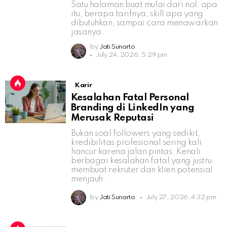
Satu halaman buat mulai dari nol: apa
itu, berapa tarifnya, skill apa yang
dibutuhkan, sampai cara menawarkan
jasanya.
by
Jati Sunarto
July 24, 2026, 5:29 pm
Karir
Kesalahan Fatal Personal
Branding di LinkedIn yang
Merusak Reputasi
Bukan soal followers yang sedikit,
kredibilitas profesional sering kali
hancur karena jalan pintas. Kenali
berbagai kesalahan fatal yang justru
membuat rekruter dan klien potensial
menjauh.
by
Jati Sunarto
July 27, 2026, 4:32 pm