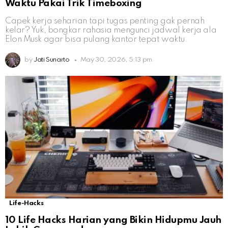
Waktu Pakai Trik Timeboxing
Capek kerja seharian tapi tugas penting gak pernah
kelar? Yuk, bongkar rahasia mengunci jadwal kerja ala
Elon Musk agar bisa pulang kantor tepat waktu.
by
Jati Sunarto
May 30, 2026, 5:13 pm
Life-Hacks
10 Life Hacks Harian yang Bikin Hidupmu Jauh