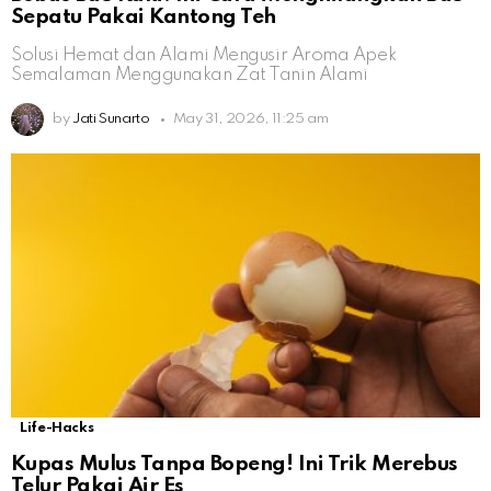
Sepatu Pakai Kantong Teh
Solusi Hemat dan Alami Mengusir Aroma Apek
Semalaman Menggunakan Zat Tanin Alami
by
Jati Sunarto
May 31, 2026, 11:25 am
Life-Hacks
Kupas Mulus Tanpa Bopeng! Ini Trik Merebus
Telur Pakai Air Es