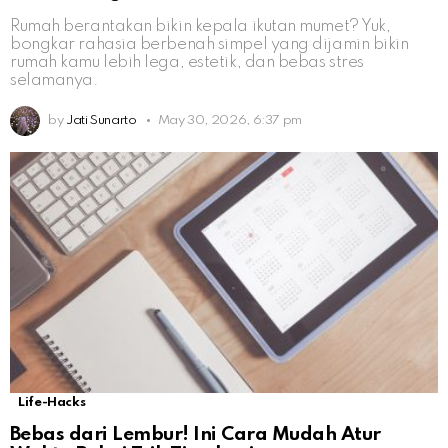
Rumah berantakan bikin kepala ikutan mumet? Yuk,
bongkar rahasia berbenah simpel yang dijamin bikin
rumah kamu lebih lega, estetik, dan bebas stres
selamanya.
by
Jati Sunarto
May 30, 2026, 6:37 pm
Life-Hacks
Bebas dari Lembur! Ini Cara Mudah Atur