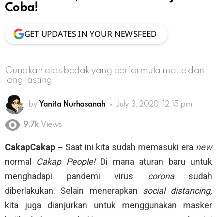
Coba!
GET UPDATES IN YOUR NEWSFEED
Gunakan alas bedak yang berformula matte dan
long lasting
by
Yanita Nurhasanah
July 3, 2020, 12:15 pm
9.7k
Views
CakapCakap –
Saat ini kita sudah memasuki era
new
normal
Cakap People!
Di mana aturan baru untuk
menghadapi pandemi virus
corona
sudah
diberlakukan. Selain menerapkan
social distancing,
kita juga dianjurkan untuk menggunakan masker