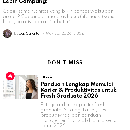
Lebih Gampang!
Capek sama rutinitas yang bikin boncos waktu dan
energi? Cobain seni meretas hidup (life hacks) yang
logis, praktis, dan anti-ribet ini!
by
Jati Sunarto
May 30, 2026, 3:35 pm
DON'T MISS
Karir
Panduan Lengkap Memulai
Karier & Produktivitas untuk
Fresh Graduate 2026
Peta jalan lengkap untuk fresh
graduate: Strategi karier, tips
produktivitas, dan panduan
manajemen finansial di dunia kerja
tahun 2026.