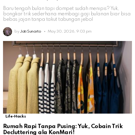
Baru tengah bulan tapi dompet sudah menipis? Yuk,
bongkar trik sederhana membagi gaji bulanan biar bisa
bebas jajan tanpa takut tabungan jebol
by
Jati Sunarto
May 30, 2026, 9:03 pm
Life-Hacks
Rumah Rapi Tanpa Pusing: Yuk, Cobain Trik
Decluttering ala KonMari!