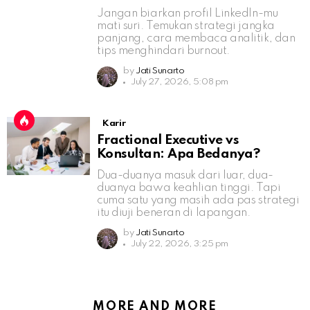
Jangan biarkan profil LinkedIn-mu
mati suri. Temukan strategi jangka
panjang, cara membaca analitik, dan
tips menghindari burnout.
by
Jati Sunarto
July 27, 2026, 5:08 pm
Karir
Fractional Executive vs
Konsultan: Apa Bedanya?
Dua-duanya masuk dari luar, dua-
duanya bawa keahlian tinggi. Tapi
cuma satu yang masih ada pas strategi
itu diuji beneran di lapangan.
by
Jati Sunarto
July 22, 2026, 3:25 pm
MORE AND MORE