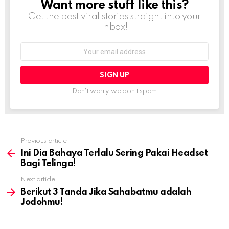
Want more stuff like this?
NEWSLETTER
Get the best viral stories straight into your
inbox!
Email
address:
Don't worry, we don't spam
Previous article
See
more
Ini Dia Bahaya Terlalu Sering Pakai Headset
Bagi Telinga!
Next article
Berikut 3 Tanda Jika Sahabatmu adalah
Jodohmu!