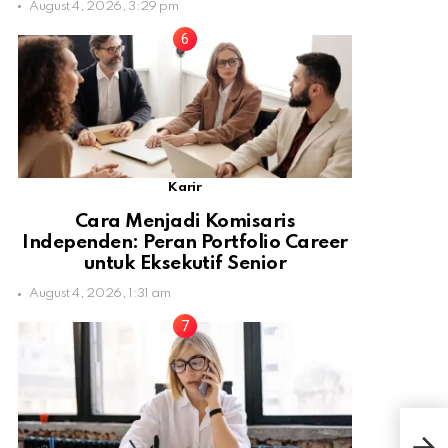
August 4, 2026, 3:29 pm
Karir
Cara Menjadi Komisaris
Independen: Peran Portfolio Career
untuk Eksekutif Senior
August 4, 2026, 1:31 am
Ini
Pali