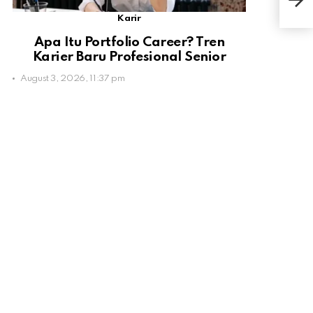
pad
Karir
Apa Itu Portfolio Career? Tren
Karier Baru Profesional Senior
August 3, 2026, 11:37 pm