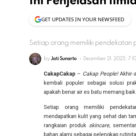
Ini Penjelasan Ilm
GET UPDATES IN YOUR NEWSFEED
Setiap orang memiliki pendekata
by
Jati Sunarto
December 21, 2025, 7:1
CakapCakap
–
Cakap People!
Akhir-
kembali populer sebagai solusi pr
apakah benar air es batu memang baik
Setiap orang memiliki pendeka
mendapatkan kulit yang sehat dan ta
rangkaian produk
skincare
, sementa
bahan alami sebagai pelengkap rutinita