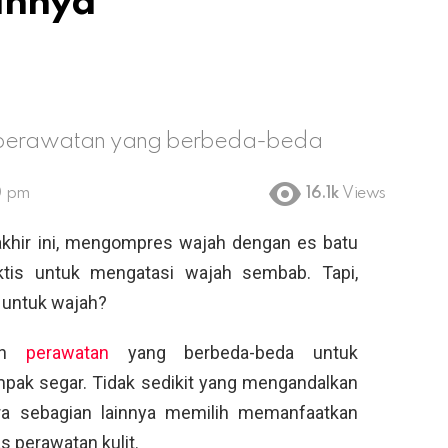
iahnya
n perawatan yang berbeda-beda
0 pm
16.1k
Views
akhir ini, mengompres wajah dengan es batu
aktis untuk mengatasi wajah sembab. Tapi,
 untuk wajah?
tan
perawatan
yang berbeda-beda untuk
mpak segar. Tidak sedikit yang mengandalkan
ra sebagian lainnya memilih memanfaatkan
s perawatan kulit.