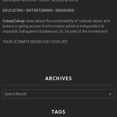
destination with over 14,000+ articles which is:
EDUCATING • ENTERTAINING • ENGAGING
CakapCakap
cares about the sustainability of cultural values and
believe in giving access to information which is independent &
impartial, transparent & balanced. So, be part of the movement!
YOUR ULTIMATE MEDIA FOR YOUR LIFE!
ARCHIVES
Archives
TAGS