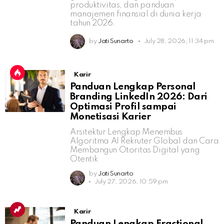
produktivitas, dan panduan
manajemen finansial di dunia kerja
tahun 2026.
by
Jati Sunarto
July 28, 2026, 11:34 pm
Karir
Panduan Lengkap Personal
Branding LinkedIn 2026: Dari
Optimasi Profil sampai
Monetisasi Karier
Arsitektur Lengkap Menembus
Algoritma AI Rekruter Global dan Cara
Membangun Otoritas Digital yang
Otentik
by
Jati Sunarto
July 27, 2026, 10:59 pm
Karir
Panduan Lengkap Fractional