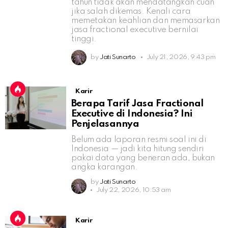
tahun tidak akan mendatangkan cuan
jika salah dikemas. Kenali cara
memetakan keahlian dan memasarkan
jasa fractional executive bernilai
tinggi.
by
Jati Sunarto
July 21, 2026, 9:43 pm
Karir
Berapa Tarif Jasa Fractional
Executive di Indonesia? Ini
Penjelasannya
Belum ada laporan resmi soal ini di
Indonesia — jadi kita hitung sendiri
pakai data yang beneran ada, bukan
angka karangan.
by
Jati Sunarto
July 22, 2026, 10:53 am
Karir