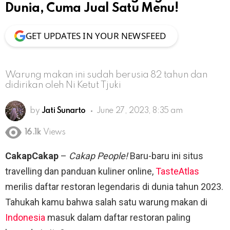
Dunia, Cuma Jual Satu Menu!
GET UPDATES IN YOUR NEWSFEED
Warung makan ini sudah berusia 82 tahun dan
didirikan oleh Ni Ketut Tjuki
by
Jati Sunarto
June 27, 2023, 8:35 am
16.1k
Views
CakapCakap
–
Cakap People!
Baru-baru ini situs
travelling dan panduan kuliner online,
TasteAtlas
merilis daftar restoran legendaris di dunia tahun 2023.
Tahukah kamu bahwa salah satu warung makan di
Indonesia
masuk dalam daftar restoran paling