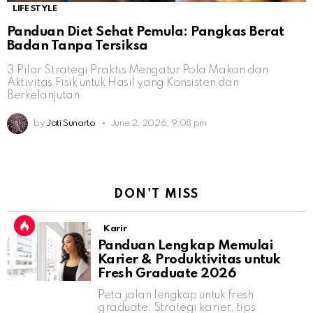
LIFESTYLE
Panduan Diet Sehat Pemula: Pangkas Berat
Badan Tanpa Tersiksa
3 Pilar Strategi Praktis Mengatur Pola Makan dan
Aktivitas Fisik untuk Hasil yang Konsisten dan
Berkelanjutan
by
Jati Sunarto
June 2, 2026, 9:08 pm
DON'T MISS
Karir
Panduan Lengkap Memulai
Karier & Produktivitas untuk
Fresh Graduate 2026
Peta jalan lengkap untuk fresh
graduate: Strategi karier, tips