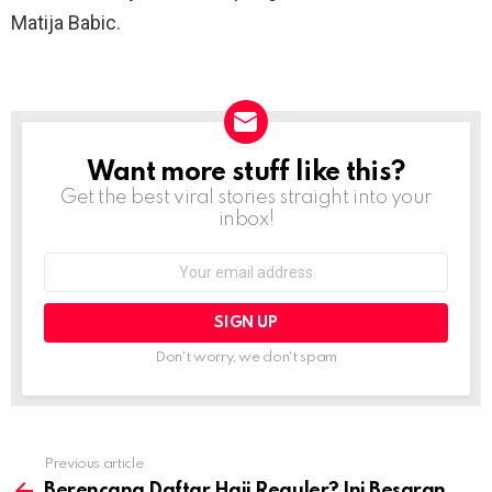
Matija Babic.
Want more stuff like this?
NEWSLETTER
Get the best viral stories straight into your
inbox!
Email
address:
Don't worry, we don't spam
Previous article
See
more
Berencana Daftar Haji Reguler? Ini Besaran