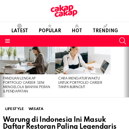
LATEST
POPULAR
HOT
TRENDING
S
Menu
LATEST
STORIES
PANDUAN LENGKAP
CARA MENGATUR WAKTU
PORTFOLIO CAREER: SENI
UNTUK PORTFOLIO CAREER
MENGELOLA BANYAK PERAN
TANPA BURNOUT
& PENDAPATAN
LIFESTYLE
WISATA
Warung di Indonesia Ini Masuk
Daftar Restoran Paling Legendaris