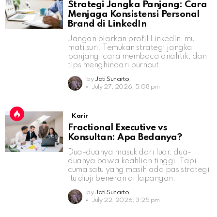
Strategi Jangka Panjang: Cara
Menjaga Konsistensi Personal
Brand di LinkedIn
Jangan biarkan profil LinkedIn-mu
mati suri. Temukan strategi jangka
panjang, cara membaca analitik, dan
tips menghindari burnout.
by
Jati Sunarto
July 27, 2026, 5:08 pm
Karir
Fractional Executive vs
Konsultan: Apa Bedanya?
Dua-duanya masuk dari luar, dua-
duanya bawa keahlian tinggi. Tapi
cuma satu yang masih ada pas strategi
itu diuji beneran di lapangan.
by
Jati Sunarto
July 22, 2026, 3:25 pm