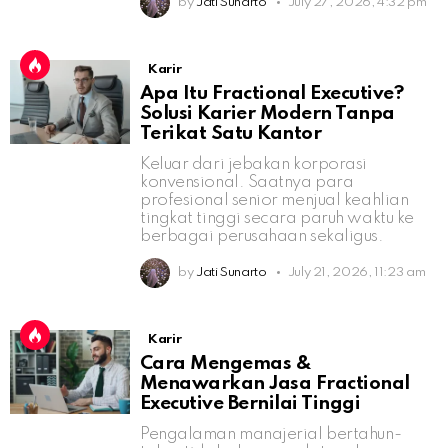
by
Jati Sunarto
July 27, 2026, 4:32 pm
Karir
Apa Itu Fractional Executive?
Solusi Karier Modern Tanpa
Terikat Satu Kantor
Keluar dari jebakan korporasi
konvensional. Saatnya para
profesional senior menjual keahlian
tingkat tinggi secara paruh waktu ke
berbagai perusahaan sekaligus.
by
Jati Sunarto
July 21, 2026, 11:23 am
Karir
Cara Mengemas &
Menawarkan Jasa Fractional
Executive Bernilai Tinggi
Pengalaman manajerial bertahun-