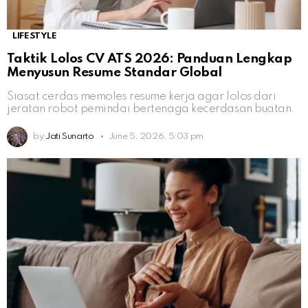
LIFESTYLE
Taktik Lolos CV ATS 2026: Panduan Lengkap
Menyusun Resume Standar Global
Siasat cerdas memoles resume kerja agar lolos dari
jeratan robot pemindai bertenaga kecerdasan buatan.
by
Jati Sunarto
June 5, 2026, 5:03 pm