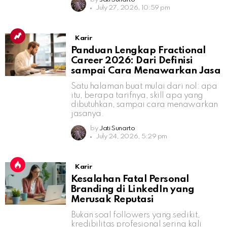
July 27, 2026, 10:59 pm
Karir
Panduan Lengkap Fractional
Career 2026: Dari Definisi
sampai Cara Menawarkan Jasa
Satu halaman buat mulai dari nol: apa
itu, berapa tarifnya, skill apa yang
dibutuhkan, sampai cara menawarkan
jasanya.
by
Jati Sunarto
July 24, 2026, 5:29 pm
Karir
Kesalahan Fatal Personal
Branding di LinkedIn yang
Merusak Reputasi
Bukan soal followers yang sedikit,
kredibilitas profesional sering kali