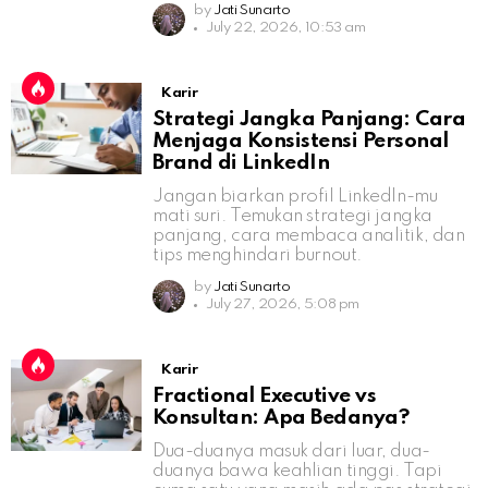
by
Jati Sunarto
July 22, 2026, 10:53 am
Karir
Strategi Jangka Panjang: Cara
Menjaga Konsistensi Personal
Brand di LinkedIn
Jangan biarkan profil LinkedIn-mu
mati suri. Temukan strategi jangka
panjang, cara membaca analitik, dan
tips menghindari burnout.
by
Jati Sunarto
July 27, 2026, 5:08 pm
Karir
Fractional Executive vs
Konsultan: Apa Bedanya?
Dua-duanya masuk dari luar, dua-
duanya bawa keahlian tinggi. Tapi