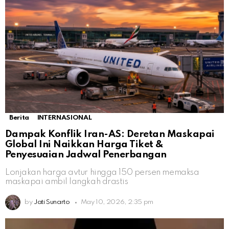
Berita
INTERNASIONAL
Dampak Konflik Iran-AS: Deretan Maskapai
Global Ini Naikkan Harga Tiket &
Penyesuaian Jadwal Penerbangan
Lonjakan harga avtur hingga 150 persen memaksa
maskapai ambil langkah drastis
by
Jati Sunarto
May 10, 2026, 2:35 pm