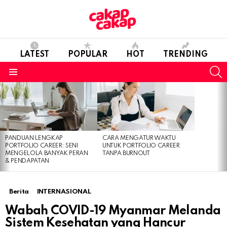
LATEST
POPULAR
HOT
TRENDING
S
Menu
LATEST
STORIES
PANDUAN LENGKAP
CARA MENGATUR WAKTU
PORTFOLIO CAREER: SENI
UNTUK PORTFOLIO CAREER
MENGELOLA BANYAK PERAN
TANPA BURNOUT
& PENDAPATAN
Berita
INTERNASIONAL
Wabah COVID-19 Myanmar Melanda
Sistem Kesehatan yang Hancur