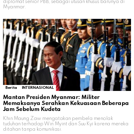
diplomat senior PBB, sebagai utusan khusus barunya di
Myanmar.
Berita
INTERNASIONAL
Mantan Presiden Myanmar: Militer
Memaksanya Serahkan Kekuasaan Beberapa
Jam Sebelum Kudeta
Khin Maung Zaw mengatakan pembela menolak
tuduhan terhadap Win Myint dan Suu Kyi karena mereka
ditahan tanpa komunikasi.