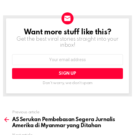
Want more stuff like this?
NEWSLETTER
Get the best viral stories straight into your
inbox!
Email
address:
Don't worry, we don't spam
Previous article
See
more
AS Serukan Pembebasan Segera Jurnalis
Amerika di Myanmar yang Ditahan