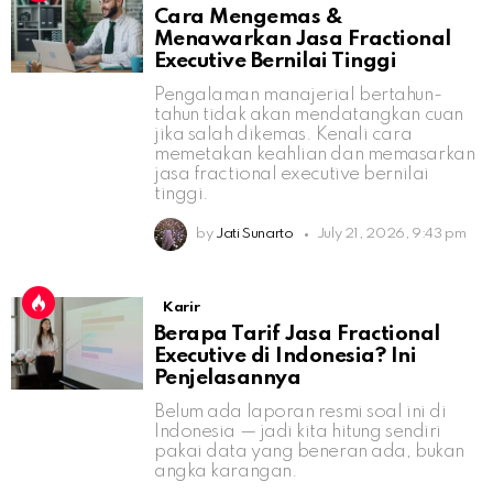
Cara Mengemas &
Menawarkan Jasa Fractional
Executive Bernilai Tinggi
Pengalaman manajerial bertahun-
tahun tidak akan mendatangkan cuan
jika salah dikemas. Kenali cara
memetakan keahlian dan memasarkan
jasa fractional executive bernilai
tinggi.
by
Jati Sunarto
July 21, 2026, 9:43 pm
Karir
Berapa Tarif Jasa Fractional
Executive di Indonesia? Ini
Penjelasannya
Belum ada laporan resmi soal ini di
Indonesia — jadi kita hitung sendiri
pakai data yang beneran ada, bukan
angka karangan.