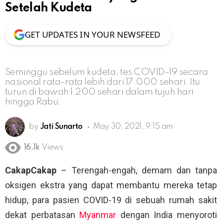
Setelah Kudeta
GET UPDATES IN YOUR NEWSFEED
Seminggu sebelum kudeta, tes COVID-19 secara
nasional rata-rata lebih dari 17.000 sehari. Itu
turun di bawah 1.200 sehari dalam tujuh hari
hingga Rabu.
by
Jati Sunarto
May 30, 2021, 9:15 am
16.1k
Views
CakapCakap
– Terengah-engah, demam dan tanpa
oksigen ekstra yang dapat membantu mereka tetap
hidup, para pasien COVID-19 di sebuah rumah sakit
dekat perbatasan
Myanmar
dengan India menyoroti