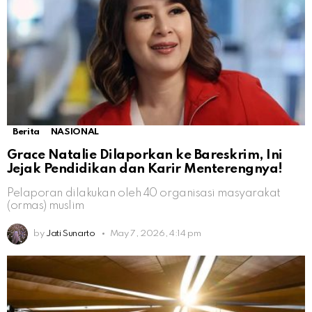
Berita
NASIONAL
Grace Natalie Dilaporkan ke Bareskrim, Ini
Jejak Pendidikan dan Karir Menterengnya!
Pelaporan dilakukan oleh 40 organisasi masyarakat
(ormas) muslim
by
Jati Sunarto
May 7, 2026, 4:14 pm