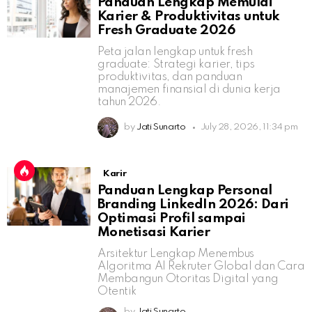
Panduan Lengkap Memulai
Karier & Produktivitas untuk
Fresh Graduate 2026
Peta jalan lengkap untuk fresh
graduate: Strategi karier, tips
produktivitas, dan panduan
manajemen finansial di dunia kerja
tahun 2026.
by
Jati Sunarto
July 28, 2026, 11:34 pm
Karir
Panduan Lengkap Personal
Branding LinkedIn 2026: Dari
Optimasi Profil sampai
Monetisasi Karier
Arsitektur Lengkap Menembus
Algoritma AI Rekruter Global dan Cara
Membangun Otoritas Digital yang
Otentik
by
Jati Sunarto