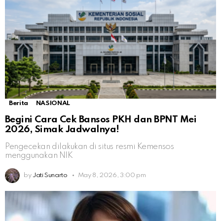
Berita
NASIONAL
Begini Cara Cek Bansos PKH dan BPNT Mei
2026, Simak Jadwalnya!
Pengecekan dilakukan di situs resmi Kemensos
menggunakan NIK
by
Jati Sunarto
May 8, 2026, 3:00 pm