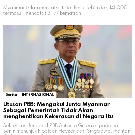
Myanmar telah mencatat total kasus lebih dari 141.000,
termasuk mencatat 3.177 kematian.
Berita
INTERNASIONAL
Utusan PBB: Mengakui Junta Myanmar
Sebagai Pemerintah Tidak Akan
menghentikan Kekerasan di Negara Itu
Sekretaris Jenderal PBB Antonio Guterres pada hari
Senin menunjuk Noeleen Heyzer dari Singapura, mantan