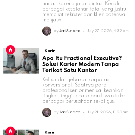
hancur karena jalan pintas. Kenali
berbagai kesalahan fatal yang justru
membuat rekruter dan klien potensial
menjauh.
by
Jati Sunarto
July 27, 2026, 4:32 pm
Karir
Apa Itu Fractional Executive?
Solusi Karier Modern Tanpa
Terikat Satu Kantor
Keluar dari jebakan korporasi
konvensional. Saatnya para
profesional senior menjual keahlian
tingkat tinggi secara paruh waktu ke
berbagai perusahaan sekaligus.
by
Jati Sunarto
July 21, 2026, 11:23 am
Karir