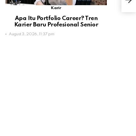
Pars
Karir
Apa Itu Portfolio Career? Tren
Karier Baru Profesional Senior
August 3, 2026, 11:37 pm