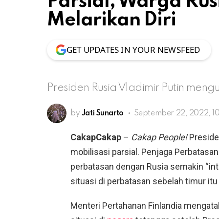
Parsial, Warga Rus
Melarikan Diri
GET UPDATES IN YOUR NEWSFEED
Presiden Rusia Vladimir Putin meng
by
Jati Sunarto
September 22, 2022, 10
CakapCakap
–
Cakap People!
Preside
mobilisasi parsial. Penjaga Perbatasan 
perbatasan dengan Rusia semakin “in
situasi di perbatasan sebelah timur itu
Menteri Pertahanan Finlandia mengat