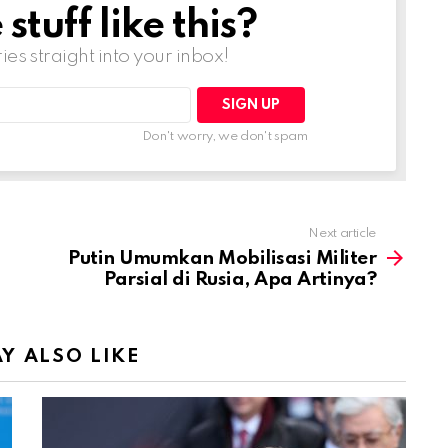
tuff like this?
ries straight into your inbox!
Don't worry, we don't spam
Next article
Putin Umumkan Mobilisasi Militer
Parsial di Rusia, Apa Artinya?
Y ALSO LIKE