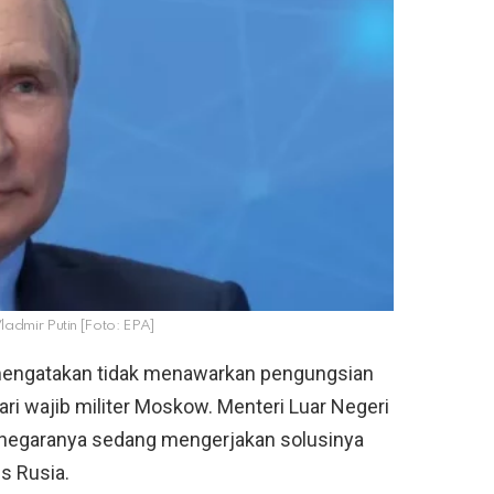
ladmir Putin [Foto: EPA]
ik mengatakan tidak menawarkan pengungsian
ari wajib militer Moskow. Menteri Luar Negeri
 negaranya sedang mengerjakan solusinya
is Rusia.