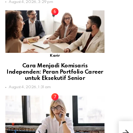
August 4, 2026, 3:29 pm
Karir
Cara Menjadi Komisaris
Independen: Peran Portfolio Career
untuk Eksekutif Senior
August 4, 2026, 1:31 am
Puti