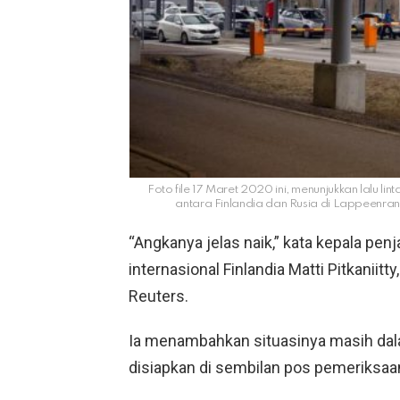
Foto file 17 Maret 2020 ini, menunjukkan lalu li
antara Finlandia dan Rusia di Lappeenrant
“Angkanya jelas naik,” kata kepala pe
internasional Finlandia Matti Pitkaniit
Reuters.
Ia menambahkan situasinya masih dal
disiapkan di sembilan pos pemeriksaa