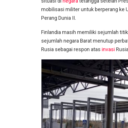
situasi di
negara
tetangga setelah Pre
mobilisasi militer untuk berperang ke U
Perang Dunia II.
Finlandia masih memiliki sejumlah tit
sejumlah negara Barat menutup perbat
Rusia sebagai respon atas
invasi
Rusia