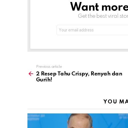
Want more s
NEWSLETTER
Get the best viral sto
Email
address:
Previous article
See
more
2 Resep Tahu Crispy, Renyah dan
Gurih!
YOU MA