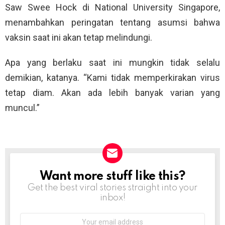
Saw Swee Hock di National University Singapore,
menambahkan peringatan tentang asumsi bahwa
vaksin saat ini akan tetap melindungi.
Apa yang berlaku saat ini mungkin tidak selalu
demikian, katanya. “Kami tidak memperkirakan virus
tetap diam. Akan ada lebih banyak varian yang
muncul.”
Want more stuff like this?
NEWSLETTER
Get the best viral stories straight into your
inbox!
Email
address: