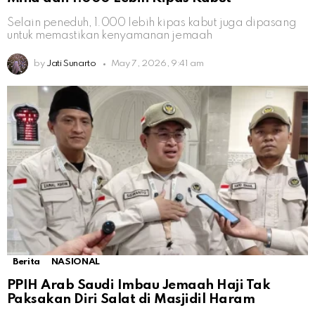
Selain peneduh, 1.000 lebih kipas kabut juga dipasang
untuk memastikan kenyamanan jemaah
by
Jati Sunarto
May 7, 2026, 9:41 am
Berita
NASIONAL
PPIH Arab Saudi Imbau Jemaah Haji Tak
Paksakan Diri Salat di Masjidil Haram