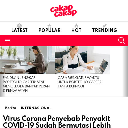
LATEST
POPULAR
HOT
TRENDING
S
Menu
LATEST
STORIES
PANDUAN LENGKAP
CARA MENGATUR WAKTU
PORTFOLIO CAREER: SENI
UNTUK PORTFOLIO CAREER
MENGELOLA BANYAK PERAN
TANPA BURNOUT
& PENDAPATAN
Berita
INTERNASIONAL
Virus Corona Penyebab Penyakit
COVID-19 Sudah Bermutasi Lebih