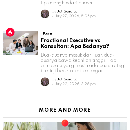
tips menghindari burnout.
by
Jati Sunarto
July 27, 2026, 5:08 pm
Karir
Fractional Executive vs
Konsultan: Apa Bedanya?
Dua-duanya masuk dari luar, dua-
duanya bawa keahlian tinggi. Tapi
cuma satu yang masih ada pas strategi
itu diuji beneran di lapangan.
by
Jati Sunarto
July 22, 2026, 3:25 pm
MORE AND MORE