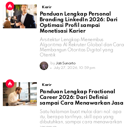
Karir
Panduan Lengkap Personal
Branding LinkedIn 2026: Dari
Optimasi Profil sampai
Monetisasi Karier
Arsitektur Lengkap Menembus
Algoritma AI Rekruter Global dan Cara
Membangun Otoritas Digital yang
Otentik
by
Jati Sunarto
July 27, 2026, 10:59 pm
Karir
Panduan Lengkap Fractional
Career 2026: Dari Definisi
sampai Cara Menawarkan Jasa
Satu halaman buat mulai dari nol: apa
itu, berapa tarifnya, skill apa yang
dibutuhkan, sampai cara menawarkan