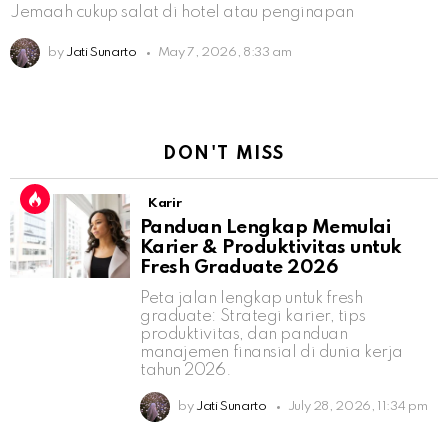
Jemaah cukup salat di hotel atau penginapan
by
Jati Sunarto
May 7, 2026, 8:33 am
DON'T MISS
Karir
Panduan Lengkap Memulai
Karier & Produktivitas untuk
Fresh Graduate 2026
Peta jalan lengkap untuk fresh
graduate: Strategi karier, tips
produktivitas, dan panduan
manajemen finansial di dunia kerja
tahun 2026.
by
Jati Sunarto
July 28, 2026, 11:34 pm