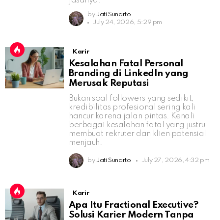
jasanya.
by
Jati Sunarto
July 24, 2026, 5:29 pm
Karir
Kesalahan Fatal Personal
Branding di LinkedIn yang
Merusak Reputasi
Bukan soal followers yang sedikit,
kredibilitas profesional sering kali
hancur karena jalan pintas. Kenali
berbagai kesalahan fatal yang justru
membuat rekruter dan klien potensial
menjauh.
by
Jati Sunarto
July 27, 2026, 4:32 pm
Karir
Apa Itu Fractional Executive?
Solusi Karier Modern Tanpa