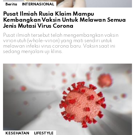
Berita
INTERNASIONAL
Pusat Ilmiah Rusia Klaim Mampu
Kembangkan Vaksin Untuk Melawan Semua
Jenis Mutasi Virus Corona
Pusat ilmiah tersebut telah mengembangkan vaksin
virion utuh (whole-virion) yang mati sendiri untuk
melawan infeksi virus corona baru. Vaksin saat ini
sedang menjalani uji klinis.
KESEHATAN
LIFESTYLE