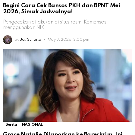
Begini Cara Cek Bansos PKH dan BPNT Mei
2026, Simak Jadwalnya!
Pengecekan dilakukan di situs resmi Kemensos
menggunakan NIK
by
Jati Sunarto
May 8, 2026, 3:00 pm
Berita
NASIONAL
Grace Natalie Dilaporkan ke Bareskrim, Ini