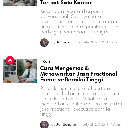
Terikat Satu Kantor
Keluar dari jebakan korporasi
konvensional. Saatnya para
profesional senior menjual keahlian
tingkat tinggi secara paruh waktu ke
berbagai perusahaan sekaligus.
by
Jati Sunarto
July 21, 2026, 11:23 am
Karir
Cara Mengemas &
Menawarkan Jasa Fractional
Executive Bernilai Tinggi
Pengalaman manajerial bertahun-
tahun tidak akan mendatangkan cuan
jika salah dikemas. Kenali cara
memetakan keahlian dan memasarkan
jasa fractional executive bernilai
tinggi.
by
Jati Sunarto
July 21, 2026, 9:43 pm