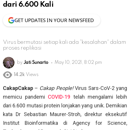
dari 6.600 Kali
GET UPDATES IN YOUR NEWSFEED
Virus bermutasi setiap kali ada “kesalahan” dalam
proses replikasi
by
Jati Sunarto
May 10, 2021, 8:02 pm
14.2k
Views
CakapCakap
–
Cakap People!
Virus Sars-CoV-2 yang
memicu pandemi
COVID-19
telah mengalami lebih
dari 6.600 mutasi protein lonjakan yang unik. Demikian
kata Dr Sebastian Maurer-Stroh, direktur eksekutif
Institut Bioinformatika di Agency for Science,