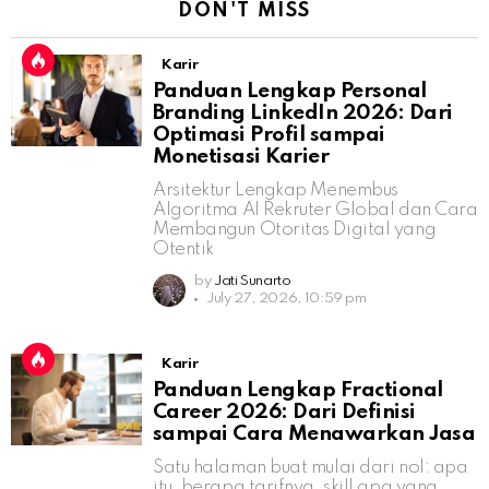
DON'T MISS
Karir
Panduan Lengkap Personal
Branding LinkedIn 2026: Dari
Optimasi Profil sampai
Monetisasi Karier
Arsitektur Lengkap Menembus
Algoritma AI Rekruter Global dan Cara
Membangun Otoritas Digital yang
Otentik
by
Jati Sunarto
July 27, 2026, 10:59 pm
Karir
Panduan Lengkap Fractional
Career 2026: Dari Definisi
sampai Cara Menawarkan Jasa
Satu halaman buat mulai dari nol: apa
itu, berapa tarifnya, skill apa yang