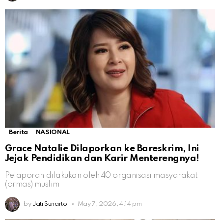
Berita
NASIONAL
Grace Natalie Dilaporkan ke Bareskrim, Ini
Jejak Pendidikan dan Karir Menterengnya!
Pelaporan dilakukan oleh 40 organisasi masyarakat
(ormas) muslim
by
Jati Sunarto
May 7, 2026, 4:14 pm