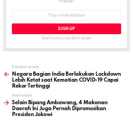
inbox!
Email
address:
Don't worry, we don't spam
Previous article
See
more
Negara Bagian India Berlakukan Lockdown
Lebih Ketat saat Kematian COVID-19 Capai
Rekor Tertinggi
Next article
Selain Bipang Ambawang, 4 Makanan
Daerah Ini Juga Pernah Dipromosikan
Presiden Jokowi