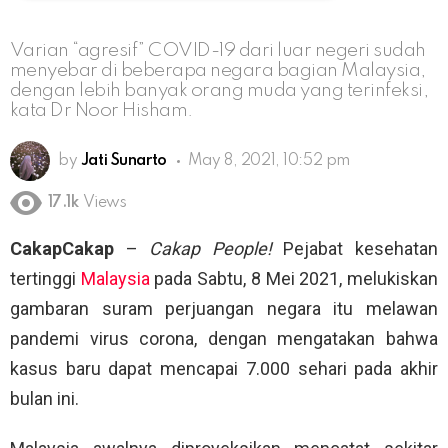
Varian “agresif” COVID-19 dari luar negeri sudah
menyebar di beberapa negara bagian Malaysia,
dengan lebih banyak orang muda yang terinfeksi,
kata Dr Noor Hisham.
by
Jati Sunarto
May 8, 2021, 10:52 pm
17.1k
Views
CakapCakap
–
Cakap People!
Pejabat kesehatan
tertinggi
Malaysia
pada Sabtu, 8 Mei 2021, melukiskan
gambaran suram perjuangan negara itu melawan
pandemi virus corona, dengan mengatakan bahwa
kasus baru dapat mencapai 7.000 sehari pada akhir
bulan ini.