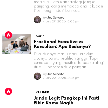
mati suri. Temukan strategi jangka
panjang, cara membaca analitik, dan
tips menghindari burnout.
by
Jati Sunarto
July 27, 2026, 5:08 pm
Karir
Fractional Executive vs
Konsultan: Apa Bedanya?
Dua-duanya masuk dari luar, dua-
duanya bawa keahlian tinggi. Tapi
cuma satu yang masih ada pas strategi
itu diuji beneran di lapangan.
by
Jati Sunarto
July 22, 2026, 3:25 pm
KULINER
Janda Legit Pangkep Ini Pasti
Bikin Kamu Nagih