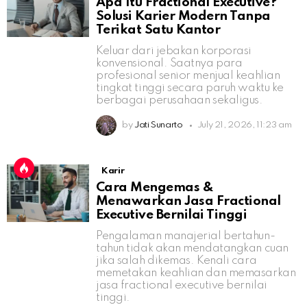
Apa Itu Fractional Executive?
Solusi Karier Modern Tanpa
Terikat Satu Kantor
Keluar dari jebakan korporasi
konvensional. Saatnya para
profesional senior menjual keahlian
tingkat tinggi secara paruh waktu ke
berbagai perusahaan sekaligus.
by
Jati Sunarto
July 21, 2026, 11:23 am
Karir
Cara Mengemas &
Menawarkan Jasa Fractional
Executive Bernilai Tinggi
Pengalaman manajerial bertahun-
tahun tidak akan mendatangkan cuan
jika salah dikemas. Kenali cara
memetakan keahlian dan memasarkan
jasa fractional executive bernilai
tinggi.