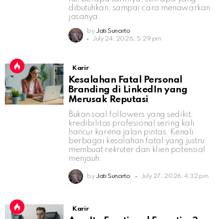
dibutuhkan, sampai cara menawarkan
jasanya.
by
Jati Sunarto
July 24, 2026, 5:29 pm
Karir
Kesalahan Fatal Personal
Branding di LinkedIn yang
Merusak Reputasi
Bukan soal followers yang sedikit,
kredibilitas profesional sering kali
hancur karena jalan pintas. Kenali
berbagai kesalahan fatal yang justru
membuat rekruter dan klien potensial
menjauh.
by
Jati Sunarto
July 27, 2026, 4:32 pm
Karir