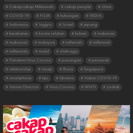
Cakapcakap Millennials
cakap people
china
COVID-19
FILM
hubungan
INDIA
Indonesia
Inggris
Israel
jepang
kesehatan
korea selatan
kuliner
makanan
makassar
malaysia
millenials
millennial
millennials
mobil
olahraga
Pandemi Virus Corona
pasangan
pesawat
relationship
resep
Rusia
Singapura
smartphone
tips
Ukraina
Vaksin COVID-19
Varian Omicron
Virus Corona
WHO
zodiak