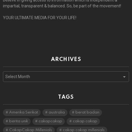
believe in giving access to information which is independent &
impartial, transparent & balanced. So, be part of the movement!
YOUR ULTIMATE MEDIA FOR YOUR LIFE!
ARCHIVES
Archives
TAGS
Amerika Serikat
australia
berat badan
berita unik
cakapcakap
cakap cakap
CakapCakap Millenials
cakap cakap millenials