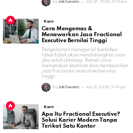
by
Jati Sunarto
July 27, 2026, 4:32 pm
Karir
Cara Mengemas &
Menawarkan Jasa Fractional
Executive Bernilai Tinggi
Pengalaman manajerial bertahun-
tahun tidak akan mendatangkan cuan
jika salah dikemas. Kenali cara
memetakan keahlian dan memasarkan
jasa fractional executive bernilai
tinggi.
by
Jati Sunarto
July 21, 2026, 9:43 pm
Karir
Apa Itu Fractional Executive?
Solusi Karier Modern Tanpa
Terikat Satu Kantor