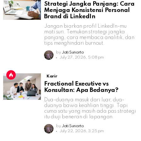
Strategi Jangka Panjang: Cara
Menjaga Konsistensi Personal
Brand di LinkedIn
Jangan biarkan profil LinkedIn-mu
mati suri. Temukan strategi jangka
panjang, cara membaca analitik, dan
tips menghindari burnout.
by
Jati Sunarto
July 27, 2026, 5:08 pm
Karir
Fractional Executive vs
Konsultan: Apa Bedanya?
Dua-duanya masuk dari luar, dua-
duanya bawa keahlian tinggi. Tapi
cuma satu yang masih ada pas strategi
itu diuji beneran di lapangan.
by
Jati Sunarto
July 22, 2026, 3:25 pm