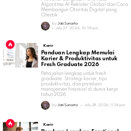
Algoritma AI Rekruter Global dan Cara
Membangun Otoritas Digital yang
Otentik
by
Jati Sunarto
July 27, 2026, 10:59 pm
Karir
Panduan Lengkap Memulai
Karier & Produktivitas untuk
Fresh Graduate 2026
Peta jalan lengkap untuk fresh
graduate: Strategi karier, tips
produktivitas, dan panduan
manajemen finansial di dunia kerja
tahun 2026.
by
Jati Sunarto
July 28, 2026, 11:34 pm
Karir