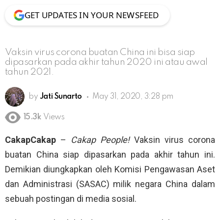
GET UPDATES IN YOUR NEWSFEED
Vaksin virus corona buatan China ini bisa siap
dipasarkan pada akhir tahun 2020 ini atau awal
tahun 2021.
by
Jati Sunarto
May 31, 2020, 3:28 pm
15.3k
Views
CakapCakap
–
Cakap People!
Vaksin virus corona
buatan China siap dipasarkan pada akhir tahun ini.
Demikian diungkapkan oleh Komisi Pengawasan Aset
dan Administrasi (SASAC) milik negara China dalam
sebuah postingan di media sosial.