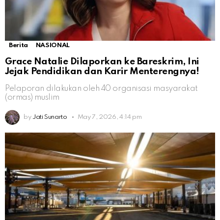
Berita
NASIONAL
Grace Natalie Dilaporkan ke Bareskrim, Ini
Jejak Pendidikan dan Karir Menterengnya!
Pelaporan dilakukan oleh 40 organisasi masyarakat
(ormas) muslim
by
Jati Sunarto
May 7, 2026, 4:14 pm