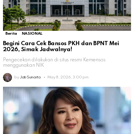
Berita
NASIONAL
Begini Cara Cek Bansos PKH dan BPNT Mei
2026, Simak Jadwalnya!
Pengecekan dilakukan di situs resmi Kemensos
menggunakan NIK
by
Jati Sunarto
May 8, 2026, 3:00 pm