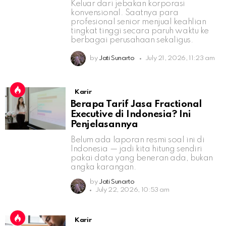
Keluar dari jebakan korporasi
konvensional. Saatnya para
profesional senior menjual keahlian
tingkat tinggi secara paruh waktu ke
berbagai perusahaan sekaligus.
by
Jati Sunarto
July 21, 2026, 11:23 am
Karir
Berapa Tarif Jasa Fractional
Executive di Indonesia? Ini
Penjelasannya
Belum ada laporan resmi soal ini di
Indonesia — jadi kita hitung sendiri
pakai data yang beneran ada, bukan
angka karangan.
by
Jati Sunarto
July 22, 2026, 10:53 am
Karir