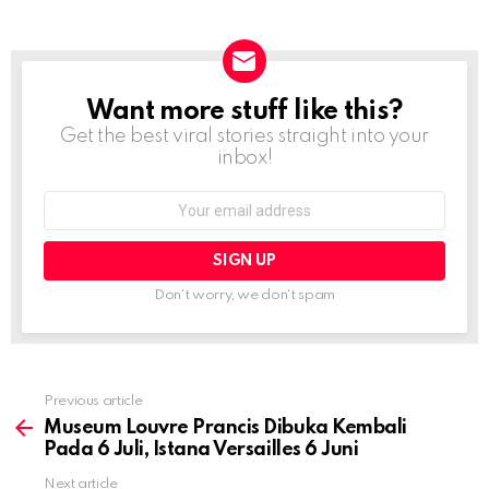
Want more stuff like this?
NEWSLETTER
Get the best viral stories straight into your
inbox!
Email
address:
Don't worry, we don't spam
Previous article
See
more
Museum Louvre Prancis Dibuka Kembali
Pada 6 Juli, Istana Versailles 6 Juni
Next article