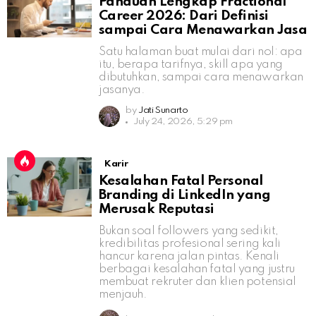
Panduan Lengkap Fractional
Career 2026: Dari Definisi
sampai Cara Menawarkan Jasa
Satu halaman buat mulai dari nol: apa
itu, berapa tarifnya, skill apa yang
dibutuhkan, sampai cara menawarkan
jasanya.
by
Jati Sunarto
July 24, 2026, 5:29 pm
Karir
Kesalahan Fatal Personal
Branding di LinkedIn yang
Merusak Reputasi
Bukan soal followers yang sedikit,
kredibilitas profesional sering kali
hancur karena jalan pintas. Kenali
berbagai kesalahan fatal yang justru
membuat rekruter dan klien potensial
menjauh.