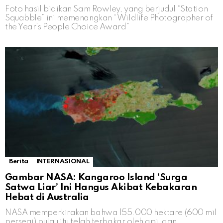
Foto hasil bidikan Sam Rowley, yang berjudul “Station
Squabble” ini memenangkan “Wildlife Photographer of
the Year’s People Choice Award”
Berita
INTERNASIONAL
Gambar NASA: Kangaroo Island ‘Surga
Satwa Liar’ Ini Hangus Akibat Kebakaran
Hebat di Australia
NASA memperkirakan bahwa 155.000 hektare (600 mil
persegi) pulau itu telah terbakar oleh api, dan