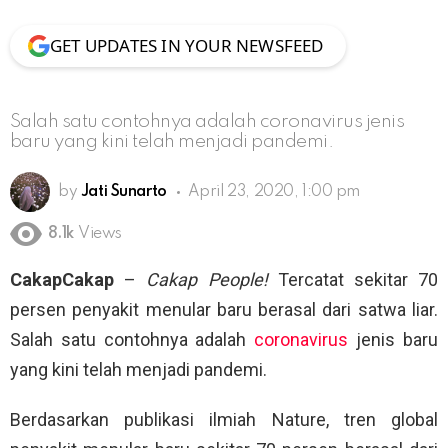
GET UPDATES IN YOUR NEWSFEED
Salah satu contohnya adalah coronavirus jenis
baru yang kini telah menjadi pandemi.
by
Jati Sunarto
April 23, 2020, 1:00 pm
8.1k
Views
CakapCakap
–
Cakap People!
Tercatat sekitar 70
persen penyakit menular baru berasal dari satwa liar.
Salah satu contohnya adalah
coronavirus
jenis baru
yang kini telah menjadi pandemi.
Berdasarkan publikasi ilmiah Nature, tren global