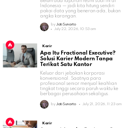
Belum ada laporan resmi soal ini di
Indonesia — jadi kita hitung sendiri
pakai data yang beneran ada, bukan
angka karangan.
by
Jati Sunarto
July 22, 2026, 10:53 am
Karir
Apa Itu Fractional Executive?
Solusi Karier Modern Tanpa
Terikat Satu Kantor
Keluar dari jebakan korporasi
konvensional. Saatnya para
profesional senior menjual keahlian
tingkat tinggi secara paruh waktu ke
berbagai perusahaan sekaligus.
by
Jati Sunarto
July 21, 2026, 11:23 am
Karir