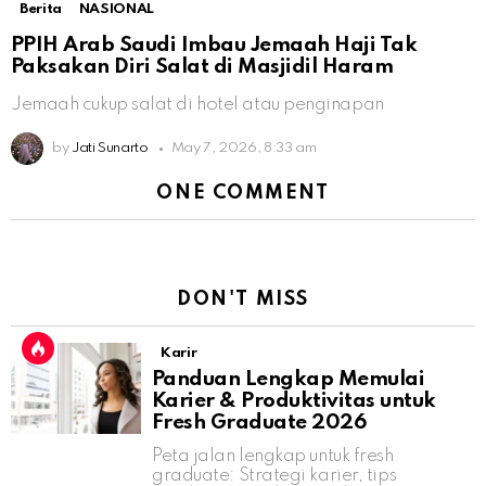
Berita
NASIONAL
PPIH Arab Saudi Imbau Jemaah Haji Tak
Paksakan Diri Salat di Masjidil Haram
Jemaah cukup salat di hotel atau penginapan
by
Jati Sunarto
May 7, 2026, 8:33 am
ONE COMMENT
DON'T MISS
Karir
Panduan Lengkap Memulai
Karier & Produktivitas untuk
Fresh Graduate 2026
Peta jalan lengkap untuk fresh
graduate: Strategi karier, tips