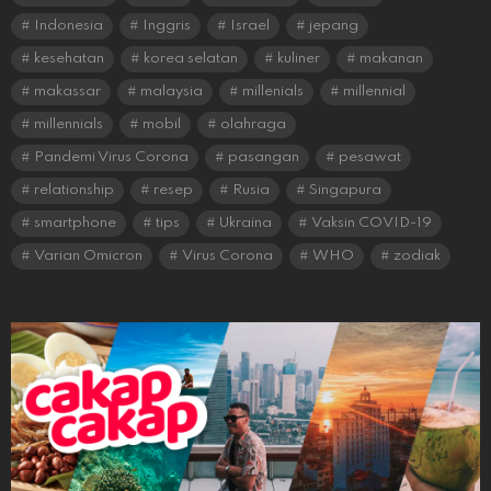
Indonesia
Inggris
Israel
jepang
kesehatan
korea selatan
kuliner
makanan
makassar
malaysia
millenials
millennial
millennials
mobil
olahraga
Pandemi Virus Corona
pasangan
pesawat
relationship
resep
Rusia
Singapura
smartphone
tips
Ukraina
Vaksin COVID-19
Varian Omicron
Virus Corona
WHO
zodiak