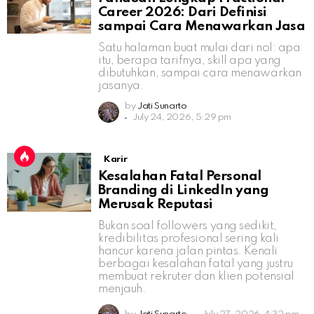
Career 2026: Dari Definisi
sampai Cara Menawarkan Jasa
Satu halaman buat mulai dari nol: apa
itu, berapa tarifnya, skill apa yang
dibutuhkan, sampai cara menawarkan
jasanya.
by
Jati Sunarto
July 24, 2026, 5:29 pm
Karir
Kesalahan Fatal Personal
Branding di LinkedIn yang
Merusak Reputasi
Bukan soal followers yang sedikit,
kredibilitas profesional sering kali
hancur karena jalan pintas. Kenali
berbagai kesalahan fatal yang justru
membuat rekruter dan klien potensial
menjauh.