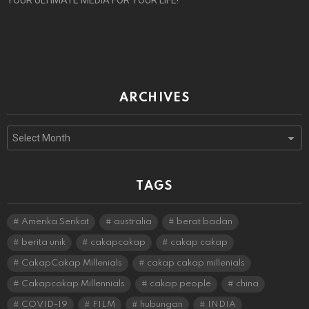
YOUR ULTIMATE MEDIA FOR YOUR LIFE!
ARCHIVES
Archives
TAGS
Amerika Serikat
australia
berat badan
berita unik
cakapcakap
cakap cakap
CakapCakap Millenials
cakap cakap millenials
Cakapcakap Millennials
cakap people
china
COVID-19
FILM
hubungan
INDIA