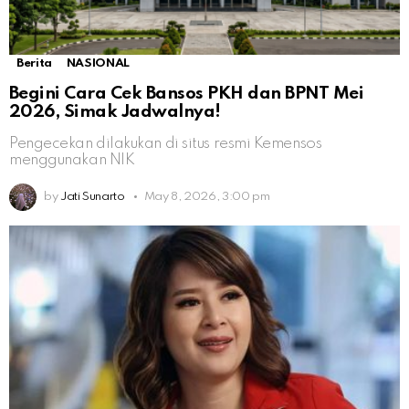
Berita
NASIONAL
Begini Cara Cek Bansos PKH dan BPNT Mei
2026, Simak Jadwalnya!
Pengecekan dilakukan di situs resmi Kemensos
menggunakan NIK
by
Jati Sunarto
May 8, 2026, 3:00 pm