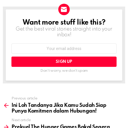
Want more stuff like this?
NEWSLETTER
Get the best viral stories straight into your
inbox!
Email
address:
Don't worry, we don't spam
Previous article
See
more
Ini Loh Tandanya Jika Kamu Sudah Siap
Punya Komitmen dalam Hubungan!
Next article
Prekuel The Hunger Games Bakal Segera