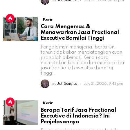
by
Jati Sunarto
July 27, 2026, 4:32 pm
Karir
Cara Mengemas &
Menawarkan Jasa Fractional
Executive Bernilai Tinggi
Pengalaman manajerial bertahun-
tahun tidak akan mendatangkan cuan
jika salah dikemas. Kenali cara
memetakan keahlian dan memasarkan
jasa fractional executive bernilai
tinggi.
by
Jati Sunarto
July 21, 2026, 9:43 pm
Karir
Berapa Tarif Jasa Fractional
Executive di Indonesia? Ini
Penjelasannya