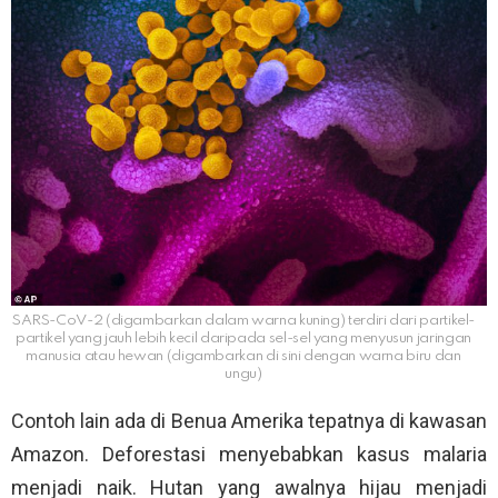
SARS-CoV-2 (digambarkan dalam warna kuning) terdiri dari partikel-
partikel yang jauh lebih kecil daripada sel-sel yang menyusun jaringan
manusia atau hewan (digambarkan di sini dengan warna biru dan
ungu)
Contoh lain ada di Benua Amerika tepatnya di kawasan
Amazon. Deforestasi menyebabkan kasus malaria
menjadi naik. Hutan yang awalnya hijau menjadi