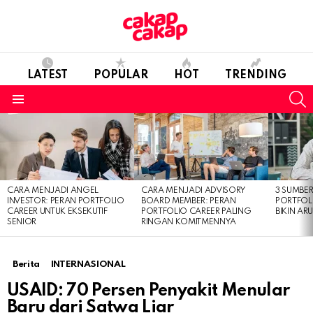
LATEST
POPULAR
HOT
TRENDING
S
Menu
LATEST
STORIES
CARA MENJADI ANGEL
CARA MENJADI ADVISORY
3 SUMBE
INVESTOR: PERAN PORTFOLIO
BOARD MEMBER: PERAN
PORTFOL
CAREER UNTUK EKSEKUTIF
PORTFOLIO CAREER PALING
BIKIN ARU
SENIOR
RINGAN KOMITMENNYA
Berita
INTERNASIONAL
USAID: 70 Persen Penyakit Menular
Baru dari Satwa Liar