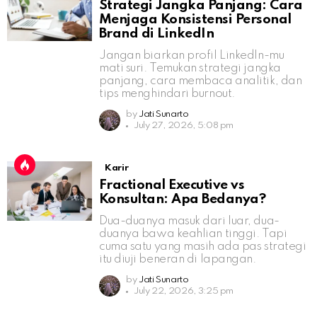
Strategi Jangka Panjang: Cara
Menjaga Konsistensi Personal
Brand di LinkedIn
Jangan biarkan profil LinkedIn-mu
mati suri. Temukan strategi jangka
panjang, cara membaca analitik, dan
tips menghindari burnout.
by
Jati Sunarto
July 27, 2026, 5:08 pm
Karir
Fractional Executive vs
Konsultan: Apa Bedanya?
Dua-duanya masuk dari luar, dua-
duanya bawa keahlian tinggi. Tapi
cuma satu yang masih ada pas strategi
itu diuji beneran di lapangan.
by
Jati Sunarto
July 22, 2026, 3:25 pm