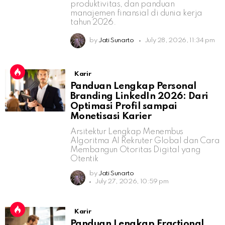
produktivitas, dan panduan
manajemen finansial di dunia kerja
tahun 2026.
by
Jati Sunarto
July 28, 2026, 11:34 pm
Karir
Panduan Lengkap Personal
Branding LinkedIn 2026: Dari
Optimasi Profil sampai
Monetisasi Karier
Arsitektur Lengkap Menembus
Algoritma AI Rekruter Global dan Cara
Membangun Otoritas Digital yang
Otentik
by
Jati Sunarto
July 27, 2026, 10:59 pm
Karir
Panduan Lengkap Fractional