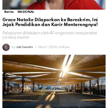
Berita
NASIONAL
Grace Natalie Dilaporkan ke Bareskrim, Ini
Jejak Pendidikan dan Karir Menterengnya!
Pelaporan dilakukan oleh 40 organisasi masyarakat
(ormas) muslim
by
Jati Sunarto
May 7, 2026, 4:14 pm