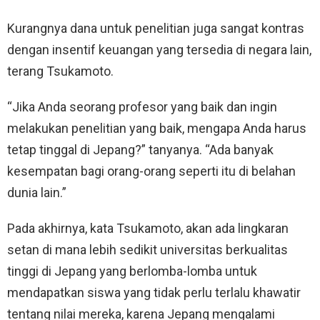
Kurangnya dana untuk penelitian juga sangat kontras
dengan insentif keuangan yang tersedia di negara lain,
terang Tsukamoto.
“Jika Anda seorang profesor yang baik dan ingin
melakukan penelitian yang baik, mengapa Anda harus
tetap tinggal di Jepang?” tanyanya. “Ada banyak
kesempatan bagi orang-orang seperti itu di belahan
dunia lain.”
Pada akhirnya, kata Tsukamoto, akan ada lingkaran
setan di mana lebih sedikit universitas berkualitas
tinggi di Jepang yang berlomba-lomba untuk
mendapatkan siswa yang tidak perlu terlalu khawatir
tentang nilai mereka, karena Jepang mengalami