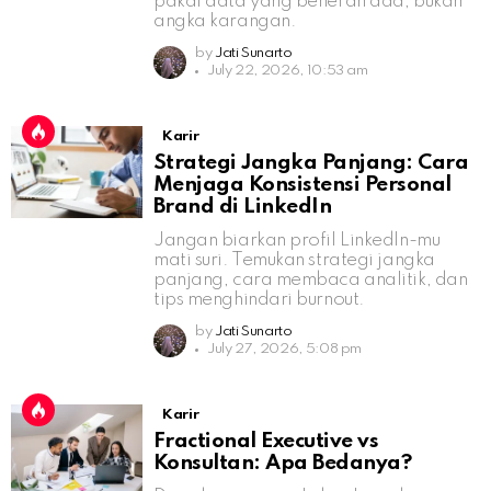
pakai data yang beneran ada, bukan
angka karangan.
by
Jati Sunarto
July 22, 2026, 10:53 am
Karir
Strategi Jangka Panjang: Cara
Menjaga Konsistensi Personal
Brand di LinkedIn
Jangan biarkan profil LinkedIn-mu
mati suri. Temukan strategi jangka
panjang, cara membaca analitik, dan
tips menghindari burnout.
by
Jati Sunarto
July 27, 2026, 5:08 pm
Karir
Fractional Executive vs
Konsultan: Apa Bedanya?