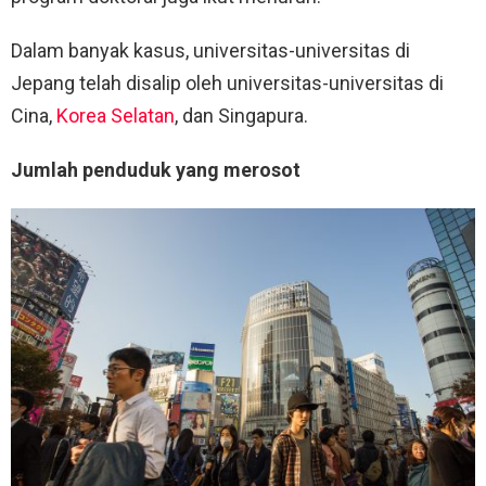
Dalam banyak kasus, universitas-universitas di
Jepang telah disalip oleh universitas-universitas di
Cina,
Korea Selatan
, dan Singapura.
Jumlah penduduk yang merosot