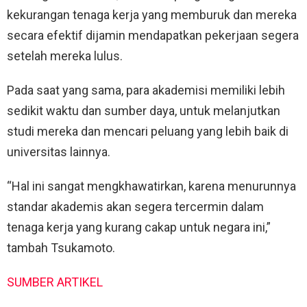
kekurangan tenaga kerja yang memburuk dan mereka
secara efektif dijamin mendapatkan pekerjaan segera
setelah mereka lulus.
Pada saat yang sama, para akademisi memiliki lebih
sedikit waktu dan sumber daya, untuk melanjutkan
studi mereka dan mencari peluang yang lebih baik di
universitas lainnya.
“Hal ini sangat mengkhawatirkan, karena menurunnya
standar akademis akan segera tercermin dalam
tenaga kerja yang kurang cakap untuk negara ini,”
tambah Tsukamoto.
SUMBER ARTIKEL