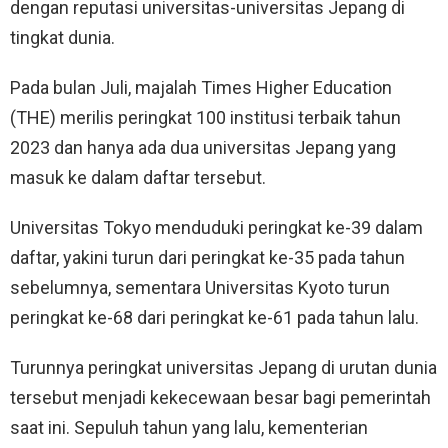
dengan reputasi universitas-universitas Jepang di
tingkat dunia.
Pada bulan Juli, majalah Times Higher Education
(THE) merilis peringkat 100 institusi terbaik tahun
2023 dan hanya ada dua universitas Jepang yang
masuk ke dalam daftar tersebut.
Universitas Tokyo menduduki peringkat ke-39 dalam
daftar, yakini turun dari peringkat ke-35 pada tahun
sebelumnya, sementara Universitas Kyoto turun
peringkat ke-68 dari peringkat ke-61 pada tahun lalu.
Turunnya peringkat universitas Jepang di urutan dunia
tersebut menjadi kekecewaan besar bagi pemerintah
saat ini. Sepuluh tahun yang lalu, kementerian