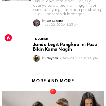
Dua-duanya masuk dari luar, dua-
duanya bawa keahlian tinggi. Tapi
cuma satu yang masih ada pas strategi
itu diuji beneran di lapangan.
by
Jati Sunarto
July 22, 2026, 3:25 pm
KULINER
Janda Legit Pangkep Ini Pasti
Bikin Kamu Nagih
by
Nayaka
May 23, 2018, 12:00 pm
MORE AND MORE