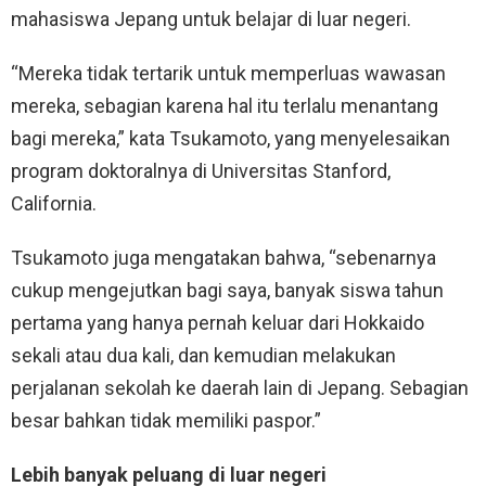
mahasiswa Jepang untuk belajar di luar negeri.
“Mereka tidak tertarik untuk memperluas wawasan
mereka, sebagian karena hal itu terlalu menantang
bagi mereka,” kata Tsukamoto, yang menyelesaikan
program doktoralnya di Universitas Stanford,
California.
Tsukamoto juga mengatakan bahwa, “sebenarnya
cukup mengejutkan bagi saya, banyak siswa tahun
pertama yang hanya pernah keluar dari Hokkaido
sekali atau dua kali, dan kemudian melakukan
perjalanan sekolah ke daerah lain di Jepang. Sebagian
besar bahkan tidak memiliki paspor.”
Lebih banyak peluang di luar negeri