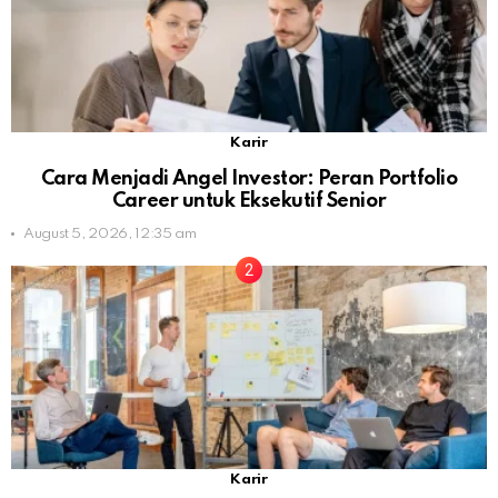
Karir
Cara Menjadi Angel Investor: Peran Portfolio
Career untuk Eksekutif Senior
August 5, 2026, 12:35 am
Karir