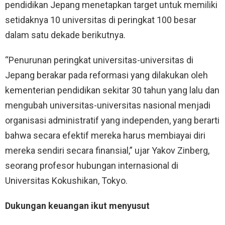
pendidikan Jepang menetapkan target untuk memiliki
setidaknya 10 universitas di peringkat 100 besar
dalam satu dekade berikutnya.
“Penurunan peringkat universitas-universitas di
Jepang berakar pada reformasi yang dilakukan oleh
kementerian pendidikan sekitar 30 tahun yang lalu dan
mengubah universitas-universitas nasional menjadi
organisasi administratif yang independen, yang berarti
bahwa secara efektif mereka harus membiayai diri
mereka sendiri secara finansial,” ujar Yakov Zinberg,
seorang profesor hubungan internasional di
Universitas Kokushikan, Tokyo.
Dukungan keuangan ikut menyusut