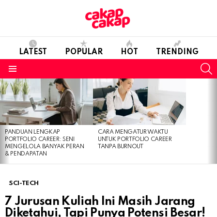
LATEST
POPULAR
HOT
TRENDING
S
Menu
LATEST
STORIES
PANDUAN LENGKAP
CARA MENGATUR WAKTU
PORTFOLIO CAREER: SENI
UNTUK PORTFOLIO CAREER
MENGELOLA BANYAK PERAN
TANPA BURNOUT
& PENDAPATAN
SCI-TECH
7 Jurusan Kuliah Ini Masih Jarang
Diketahui, Tapi Punya Potensi Besar!