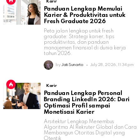
Karir
Panduan Lengkap Memulai
Karier & Produktivitas untuk
Fresh Graduate 2026
Peta jalan lengkap untuk fresh
graduate: Strategi karier, tips
produktivitas, dan panduan
manajemen finansial di dunia kerja
tahun 2026.
by
Jati Sunarto
July 28, 2026, 11:34 pm
Karir
Panduan Lengkap Personal
Branding LinkedIn 2026: Dari
Optimasi Profil sampai
Monetisasi Karier
Arsitektur Lengkap Menembus
Algoritma AI Rekruter Global dan Cara
Membangun Otoritas Digital yang
Otentik