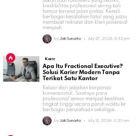
Bukan soal followers yang sedikit,
kredibilitas profesional sering kali
hancur karena jalan pintas. Kenali
berbagai kesalahan fatal yang justru
membuat rekruter dan klien potensial
menjauh.
by
Jati Sunarto
July 27, 2026, 4:32 pm
Karir
Apa Itu Fractional Executive?
Solusi Karier Modern Tanpa
Terikat Satu Kantor
Keluar dari jebakan korporasi
konvensional. Saatnya para
profesional senior menjual keahlian
tingkat tinggi secara paruh waktu ke
berbagai perusahaan sekaligus.
by
Jati Sunarto
July 21, 2026, 11:23 am