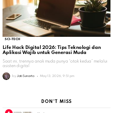
SCI-TECH
Life Hack Digital 2026: Tips Teknologi dan
Aplikasi Wajib untuk Generasi Muda
Saat ini, trennya anak muda punya “otak kedua” melalui
asisten digital
by
Jati Sunarto
May 13, 2026, 9:51 pm
DON'T MISS