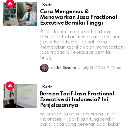
Karir
Cara Mengemas &
Menawarkan Jasa Fractional
Executive Bernilai Tinggi
Pengalaman manajerial bertahun-
tahun tidak akan mendatangkan cuan
jika salah dikemas. Kenali cara
memetakan keahlian dan memasarkan
jasa fractional executive bernilai
tinggi.
by
Jati Sunarto
July 21, 2026, 9:43 pm
Karir
Berapa Tarif Jasa Fractional
Executive di Indonesia? Ini
Penjelasannya
Belum ada laporan resmi soal ini di
Indonesia — jadi kita hitung sendiri
pakai data yang beneran ada, bukan