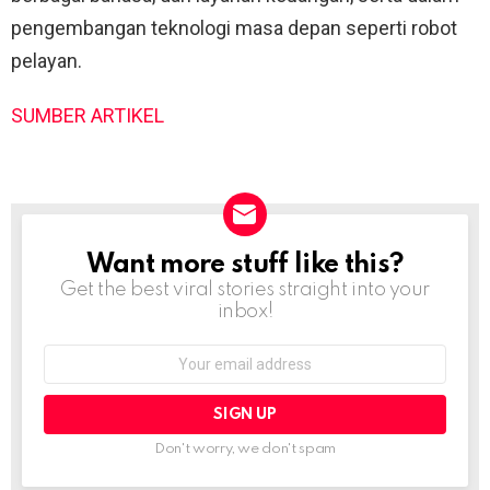
pengembangan teknologi masa depan seperti robot
pelayan.
SUMBER ARTIKEL
Want more stuff like this?
NEWSLETTER
Get the best viral stories straight into your
inbox!
Email
address:
Don't worry, we don't spam