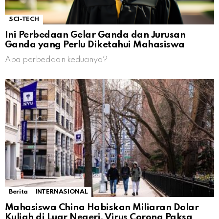
SCI-TECH
Ini Perbedaan Gelar Ganda dan Jurusan
Ganda yang Perlu Diketahui Mahasiswa
Apa perbedaan keduanya?
Berita
INTERNASIONAL
Mahasiswa China Habiskan Miliaran Dolar
Kuliah di Luar Negeri, Virus Corona Paksa