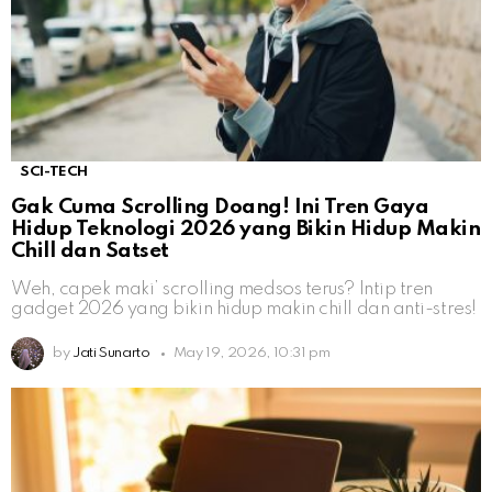
SCI-TECH
Gak Cuma Scrolling Doang! Ini Tren Gaya
Hidup Teknologi 2026 yang Bikin Hidup Makin
Chill dan Satset
Weh, capek maki’ scrolling medsos terus? Intip tren
gadget 2026 yang bikin hidup makin chill dan anti-stres!
by
Jati Sunarto
May 19, 2026, 10:31 pm