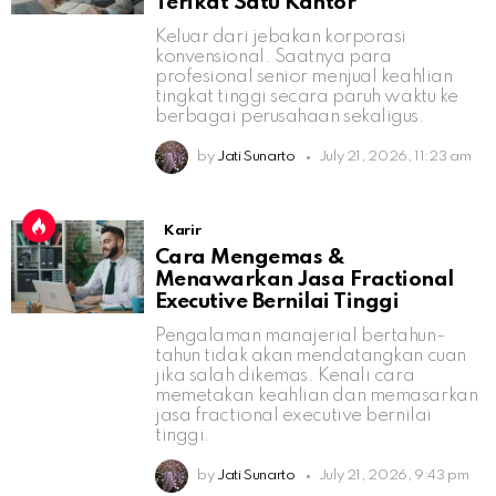
Terikat Satu Kantor
Keluar dari jebakan korporasi
konvensional. Saatnya para
profesional senior menjual keahlian
tingkat tinggi secara paruh waktu ke
berbagai perusahaan sekaligus.
by
Jati Sunarto
July 21, 2026, 11:23 am
Karir
Cara Mengemas &
Menawarkan Jasa Fractional
Executive Bernilai Tinggi
Pengalaman manajerial bertahun-
tahun tidak akan mendatangkan cuan
jika salah dikemas. Kenali cara
memetakan keahlian dan memasarkan
jasa fractional executive bernilai
tinggi.
by
Jati Sunarto
July 21, 2026, 9:43 pm