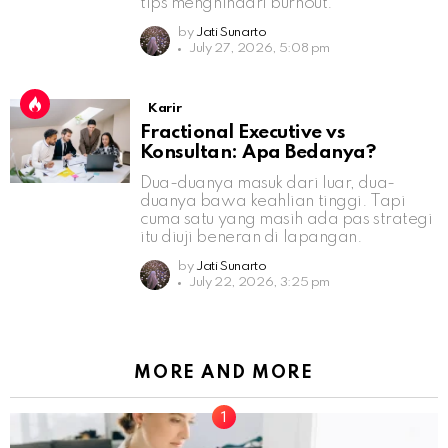
tips menghindari burnout.
by
Jati Sunarto
July 27, 2026, 5:08 pm
Karir
Fractional Executive vs
Konsultan: Apa Bedanya?
Dua-duanya masuk dari luar, dua-
duanya bawa keahlian tinggi. Tapi
cuma satu yang masih ada pas strategi
itu diuji beneran di lapangan.
by
Jati Sunarto
July 22, 2026, 3:25 pm
MORE AND MORE