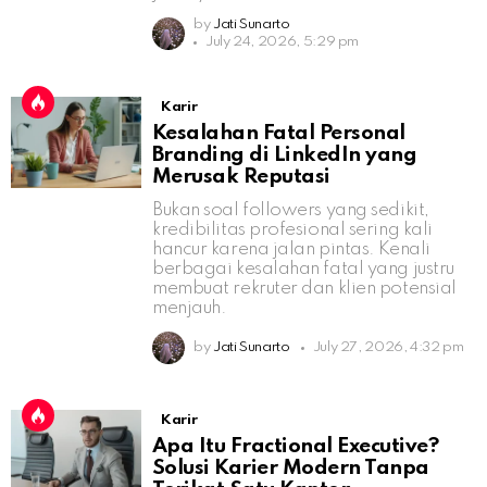
by
Jati Sunarto
July 24, 2026, 5:29 pm
Karir
Kesalahan Fatal Personal
Branding di LinkedIn yang
Merusak Reputasi
Bukan soal followers yang sedikit,
kredibilitas profesional sering kali
hancur karena jalan pintas. Kenali
berbagai kesalahan fatal yang justru
membuat rekruter dan klien potensial
menjauh.
by
Jati Sunarto
July 27, 2026, 4:32 pm
Karir
Apa Itu Fractional Executive?
Solusi Karier Modern Tanpa