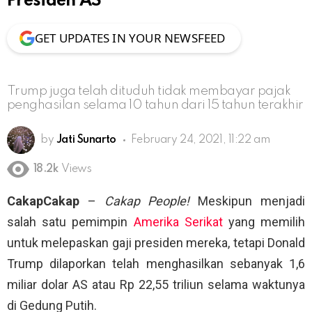
Presiden AS
GET UPDATES IN YOUR NEWSFEED
Trump juga telah dituduh tidak membayar pajak
penghasilan selama 10 tahun dari 15 tahun terakhir
by
Jati Sunarto
February 24, 2021, 11:22 am
18.2k
Views
CakapCakap
–
Cakap People!
Meskipun menjadi
salah satu pemimpin
Amerika Serikat
yang memilih
untuk melepaskan gaji presiden mereka, tetapi Donald
Trump dilaporkan telah menghasilkan sebanyak 1,6
miliar dolar AS atau Rp 22,55 triliun selama waktunya
di Gedung Putih.