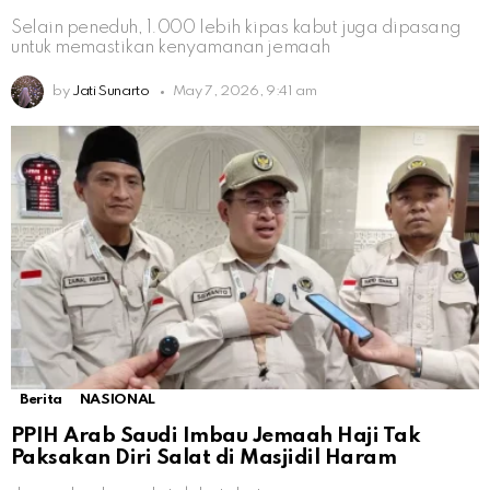
Selain peneduh, 1.000 lebih kipas kabut juga dipasang
untuk memastikan kenyamanan jemaah
by
Jati Sunarto
May 7, 2026, 9:41 am
Berita
NASIONAL
PPIH Arab Saudi Imbau Jemaah Haji Tak
Paksakan Diri Salat di Masjidil Haram