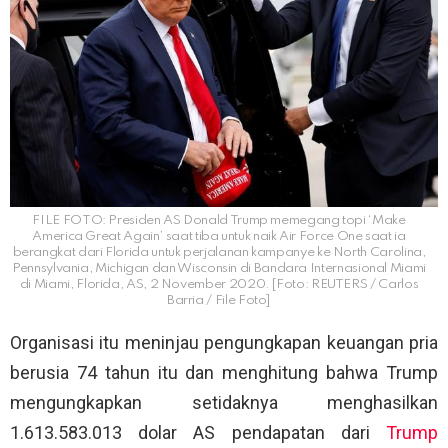
FILE FOTO: Presiden AS Donald Trump memegang topi ‘Make
America Great Again’ saat tiba untuk naik Air Force One saat ia
berangkat dari Florida untuk perjalanan kampanye ke North Carolina,
Pennsylvania, Michigan dan Wisconsin di Bandara Internasional Miami
di Miami, Florida, AS, 2 November 2020. [Foto: REUTERS / Carlos
Barria / File Foto]
Organisasi itu meninjau pengungkapan keuangan pria
berusia 74 tahun itu dan menghitung bahwa Trump
mengungkapkan setidaknya menghasilkan
1.613.583.013 dolar AS pendapatan dari
Trump