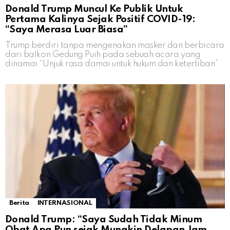
Donald Trump Muncul Ke Publik Untuk
Pertama Kalinya Sejak Positif COVID-19:
“Saya Merasa Luar Biasa”
Trump berdiri tanpa mengenakan masker dan berbicara
dari balkon Gedung Puih pada sebuah acara yang
dinamai “Unjuk rasa damai untuk hukum dan ketertiban”
Berita
INTERNASIONAL
Donald Trump: “Saya Sudah Tidak Minum
Obat Apa Pun sejak Mungkin Delapan Jam