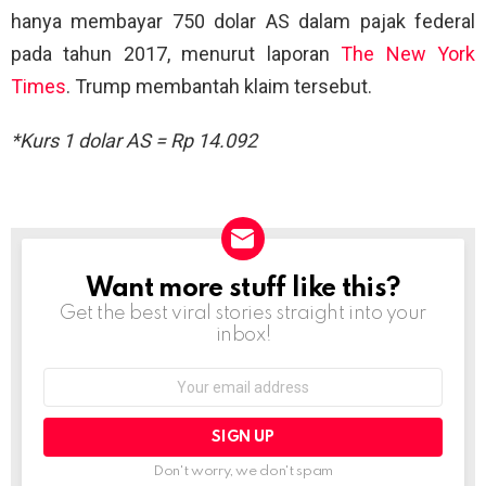
hanya membayar 750 dolar AS dalam pajak federal
pada tahun 2017, menurut laporan
The New York
Times
. Trump membantah klaim tersebut.
*Kurs 1 dolar AS = Rp 14.092
Want more stuff like this?
NEWSLETTER
Get the best viral stories straight into your
inbox!
Email
address:
Don't worry, we don't spam