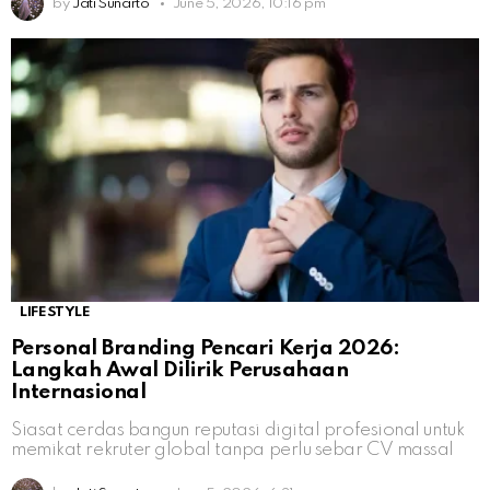
by
Jati Sunarto
June 5, 2026, 10:16 pm
LIFESTYLE
Personal Branding Pencari Kerja 2026:
Langkah Awal Dilirik Perusahaan
Internasional
Siasat cerdas bangun reputasi digital profesional untuk
memikat rekruter global tanpa perlu sebar CV massal