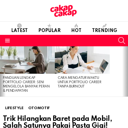
LATEST
POPULAR
HOT
TRENDING
S
Menu
LATEST
STORIES
PANDUAN LENGKAP
CARA MENGATUR WAKTU
PORTFOLIO CAREER: SENI
UNTUK PORTFOLIO CAREER
MENGELOLA BANYAK PERAN
TANPA BURNOUT
& PENDAPATAN
LIFESTYLE
OTOMOTIF
Trik Hilangkan Baret pada Mobil,
Salah Satunya Pakai Pasta Gigi!