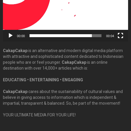
00:00
00:04
CakapCakap
is an alternative and modern digital media platform
with attractive and sophisticated content dedicated to Indonesian
people who are or feel younger.
CakapCakap
is an online
destination with over 14,000+ articles which is:
EDUCATING • ENTERTAINING • ENGAGING
CakapCakap
cares about the sustainability of cultural values and
believe in giving access to information which is independent &
impartial, transparent & balanced. So, be part of the movement!
YOUR ULTIMATE MEDIA FOR YOUR LIFE!