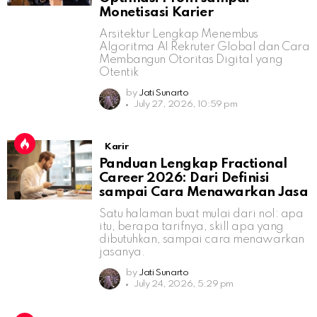
Monetisasi Karier
Arsitektur Lengkap Menembus
Algoritma AI Rekruter Global dan Cara
Membangun Otoritas Digital yang
Otentik
by
Jati Sunarto
July 27, 2026, 10:59 pm
Karir
Panduan Lengkap Fractional
Career 2026: Dari Definisi
sampai Cara Menawarkan Jasa
Satu halaman buat mulai dari nol: apa
itu, berapa tarifnya, skill apa yang
dibutuhkan, sampai cara menawarkan
jasanya.
by
Jati Sunarto
July 24, 2026, 5:29 pm