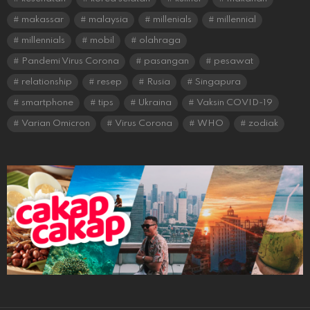
makassar
malaysia
millenials
millennial
millennials
mobil
olahraga
Pandemi Virus Corona
pasangan
pesawat
relationship
resep
Rusia
Singapura
smartphone
tips
Ukraina
Vaksin COVID-19
Varian Omicron
Virus Corona
WHO
zodiak