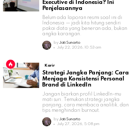
Executive di Indonesia? Ini
Penjelasannya
Belum ada laporan resmi soal ini di
Indonesia — jadi kita hitung sendiri
pakai data yang beneran ada, bukan
angka karangan.
by
Jati Sunarto
July 22, 2026, 10:53 am
Karir
Strategi Jangka Panjang: Cara
Menjaga Konsistensi Personal
Brand di LinkedIn
Jangan biarkan profil LinkedIn-mu
mati suri. Temukan strategi jangka
panjang, cara membaca analitik, dan
tips menghindari burnout.
by
Jati Sunarto
July 27, 2026, 5:08 pm