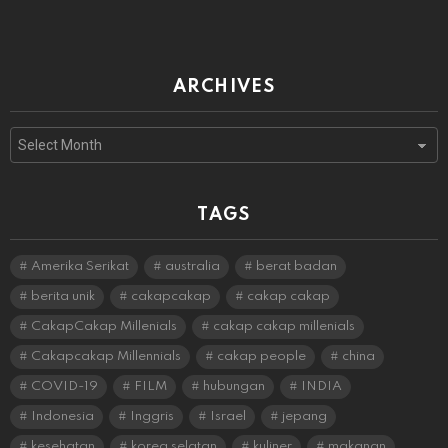
ARCHIVES
Archives
TAGS
Amerika Serikat
australia
berat badan
berita unik
cakapcakap
cakap cakap
CakapCakap Millenials
cakap cakap millenials
Cakapcakap Millennials
cakap people
china
COVID-19
FILM
hubungan
INDIA
Indonesia
Inggris
Israel
jepang
kesehatan
korea selatan
kuliner
makanan