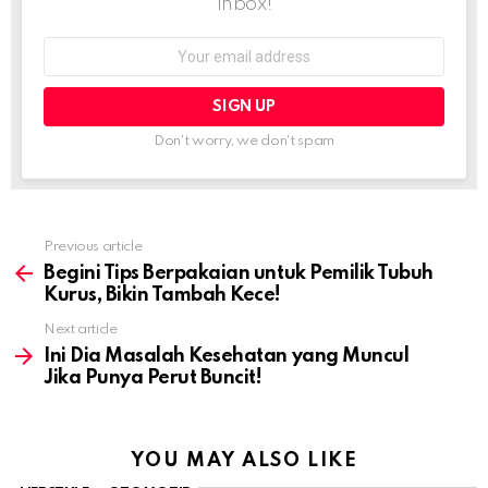
inbox!
Email
address:
Don't worry, we don't spam
Previous article
See
more
Begini Tips Berpakaian untuk Pemilik Tubuh
Kurus, Bikin Tambah Kece!
Next article
Ini Dia Masalah Kesehatan yang Muncul
Jika Punya Perut Buncit!
YOU MAY ALSO LIKE