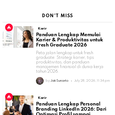
DON'T MISS
Karir
Panduan Lengkap Memulai
Karier & Produktivitas untuk
Fresh Graduate 2026
Peta jalan lengkap untuk fresh
graduate: Strategi karier, tips
produktivitas, dan panduan
manajemen finansial di dunia kerja
tahun 2026.
by
Jati Sunarto
July 28, 2026, 11:34 pm
Karir
Panduan Lengkap Personal
Branding LinkedIn 2026: Dari
Optimasi Profil sampai