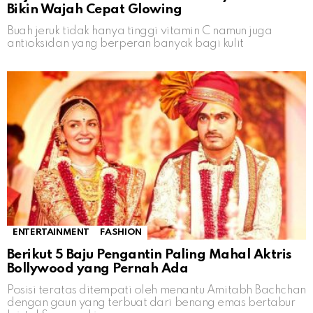
Bikin Wajah Cepat Glowing
Buah jeruk tidak hanya tinggi vitamin C namun juga
antioksidan yang berperan banyak bagi kulit
ENTERTAINMENT
FASHION
Berikut 5 Baju Pengantin Paling Mahal Aktris
Bollywood yang Pernah Ada
Posisi teratas ditempati oleh menantu Amitabh Bachchan
dengan gaun yang terbuat dari benang emas bertabur