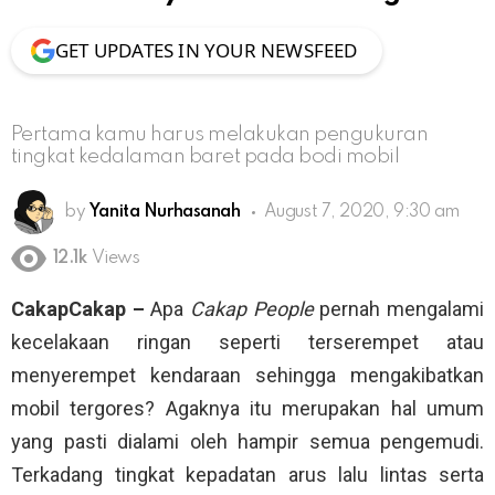
GET UPDATES IN YOUR NEWSFEED
Pertama kamu harus melakukan pengukuran
tingkat kedalaman baret pada bodi mobil
by
Yanita Nurhasanah
August 7, 2020, 9:30 am
12.1k
Views
CakapCakap –
Apa
Cakap People
pernah mengalami
kecelakaan ringan seperti terserempet atau
menyerempet kendaraan sehingga mengakibatkan
mobil tergores? Agaknya itu merupakan hal umum
yang pasti dialami oleh hampir semua pengemudi.
Terkadang tingkat kepadatan arus lalu lintas serta