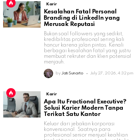
Karir
Kesalahan Fatal Personal
Branding di LinkedIn yang
Merusak Reputasi
Bukan soal followers yang sedikit,
kredibilitas profesional sering kali
hancur karena jalan pintas. Kenali
berbagai kesalahan fatal yang justru
membuat rekruter dan klien potensial
menjauh.
by
Jati Sunarto
July 27, 2026, 4:32 pm
Karir
Apa Itu Fractional Executive?
Solusi Karier Modern Tanpa
Terikat Satu Kantor
Keluar dari jebakan korporasi
konvensional. Saatnya para
profesional senior menjual keahlian