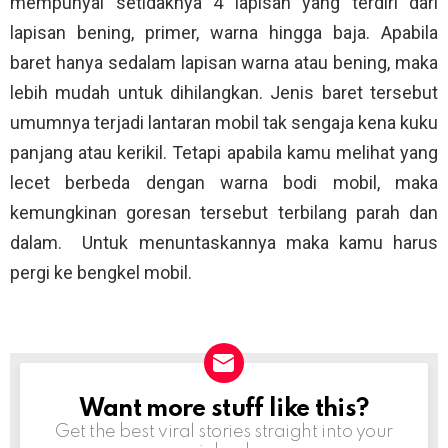
mempunyai setidaknya 4 lapisan yang terdiri dari
lapisan bening, primer, warna hingga baja. Apabila
baret hanya sedalam lapisan warna atau bening, maka
lebih mudah untuk dihilangkan. Jenis baret tersebut
umumnya terjadi lantaran mobil tak sengaja kena kuku
panjang atau kerikil. Tetapi apabila kamu melihat yang
lecet berbeda dengan warna bodi mobil, maka
kemungkinan goresan tersebut terbilang parah dan
dalam. Untuk menuntaskannya maka kamu harus
pergi ke bengkel mobil.
Want more stuff like this?
NEWSLETTER
Get the best viral stories straight into your