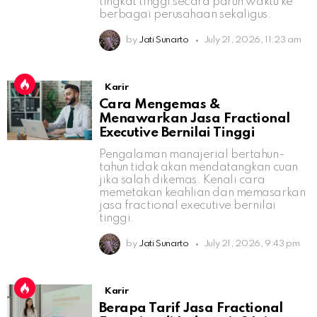
tingkat tinggi secara paruh waktu ke
berbagai perusahaan sekaligus.
by
Jati Sunarto
July 21, 2026, 11:23 am
Karir
Cara Mengemas &
Menawarkan Jasa Fractional
Executive Bernilai Tinggi
Pengalaman manajerial bertahun-
tahun tidak akan mendatangkan cuan
jika salah dikemas. Kenali cara
memetakan keahlian dan memasarkan
jasa fractional executive bernilai
tinggi.
by
Jati Sunarto
July 21, 2026, 9:43 pm
Karir
Berapa Tarif Jasa Fractional