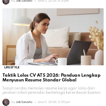
by
Jati Sunarto
June 5, 2026, 6:31 pm
LIFESTYLE
Taktik Lolos CV ATS 2026: Panduan Lengkap
Menyusun Resume Standar Global
Siasat cerdas memoles resume kerja agar lolos dari
jeratan robot pemindai bertenaga kecerdasan buatan.
by
Jati Sunarto
June 5, 2026, 5:03 pm