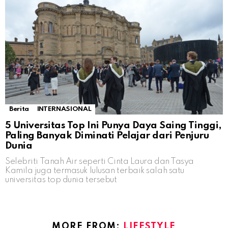
Berita
INTERNASIONAL
5 Universitas Top Ini Punya Daya Saing Tinggi,
Paling Banyak Diminati Pelajar dari Penjuru
Dunia
Selebriti Tanah Air seperti Cinta Laura dan Tasya
Kamila juga termasuk lulusan terbaik salah satu
universitas top dunia tersebut
MORE FROM:
LIFESTYLE