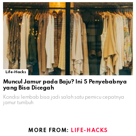
Life-Hacks
Muncul Jamur pada Baju? Ini 5 Penyebabnya
yang Bisa Dicegah
Kondisi lembab bisa jadi salah satu pemicu cepatnya
jamur tumbuh
MORE FROM:
LIFE-HACKS