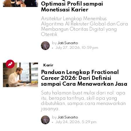
Optimasi Profil sampai
Monetisasi Karier
Arsitektur Lengkap Menembus
Algoritma AI Rekruter Global dan Cara
Membangun Otoritas Digital yang
Otentik
by
Jati Sunarto
July 27, 2026, 10:59 pm
Karir
Panduan Lengkap Fractional
Career 2026: Dari Definisi
sampai Cara Menawarkan Jasa
Satu halaman buat mulai dari nol: apa
itu, berapa tarifnya, skill apa yang
dibutuhkan, sampai cara menawarkan
jasanya.
by
Jati Sunarto
July 24, 2026, 5:29 pm