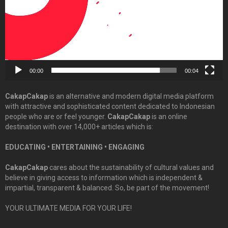
00:00
00:04
CakapCakap
is an alternative and modern digital media platform
with attractive and sophisticated content dedicated to Indonesian
people who are or feel younger.
CakapCakap
is an online
destination with over 14,000+ articles which is:
EDUCATING • ENTERTAINING • ENGAGING
CakapCakap
cares about the sustainability of cultural values and
believe in giving access to information which is independent &
impartial, transparent & balanced. So, be part of the movement!
YOUR ULTIMATE MEDIA FOR YOUR LIFE!