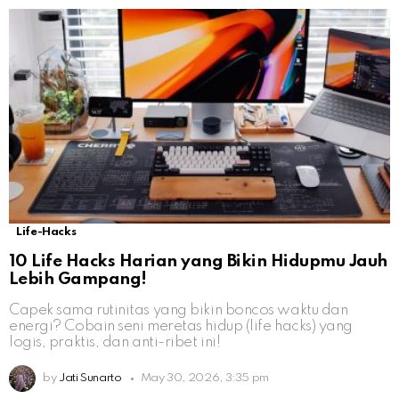
Life-Hacks
10 Life Hacks Harian yang Bikin Hidupmu Jauh
Lebih Gampang!
Capek sama rutinitas yang bikin boncos waktu dan
energi? Cobain seni meretas hidup (life hacks) yang
logis, praktis, dan anti-ribet ini!
by
Jati Sunarto
May 30, 2026, 3:35 pm