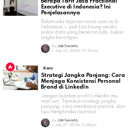
Berapa Tarif Jasa Fractional
Executive di Indonesia? Ini
Penjelasannya
Belum ada laporan resmi soal ini di
Indonesia — jadi kita hitung sendiri
pakai data yang beneran ada, bukan
angka karangan.
by
Jati Sunarto
July 22, 2026, 10:53 am
Karir
Strategi Jangka Panjang: Cara
Menjaga Konsistensi Personal
Brand di LinkedIn
Jangan biarkan profil LinkedIn-mu
mati suri. Temukan strategi jangka
panjang, cara membaca analitik, dan
tips menghindari burnout.
by
Jati Sunarto
July 27, 2026, 5:08 pm