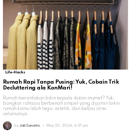
Life-Hacks
Rumah Rapi Tanpa Pusing: Yuk, Cobain Trik
Decluttering ala KonMari!
Rumah berantakan bikin kepala ikutan mumet? Yuk,
bongkar rahasia berbenah simpel yang dijamin bikin
rumah kamu lebih lega, estetik, dan bebas stres
selamanya.
by
Jati Sunarto
May 30, 2026, 6:37 pm