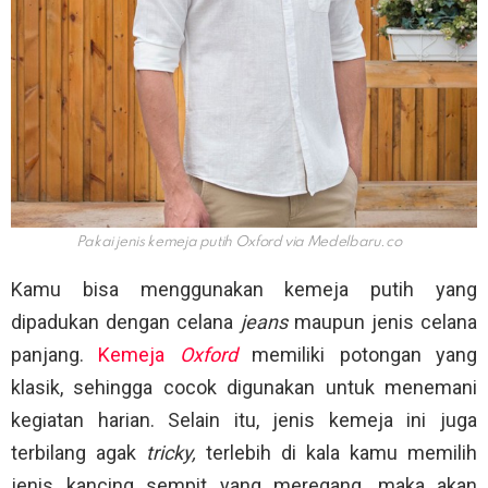
Pakai jenis kemeja putih Oxford via
Medelbaru.co
Kamu bisa menggunakan kemeja putih yang
dipadukan dengan celana
jeans
maupun jenis celana
panjang.
Kemeja
Oxford
memiliki potongan yang
klasik, sehingga cocok digunakan untuk menemani
kegiatan harian. Selain itu, jenis kemeja ini juga
terbilang agak
tricky,
terlebih di kala kamu memilih
jenis kancing sempit yang meregang, maka akan