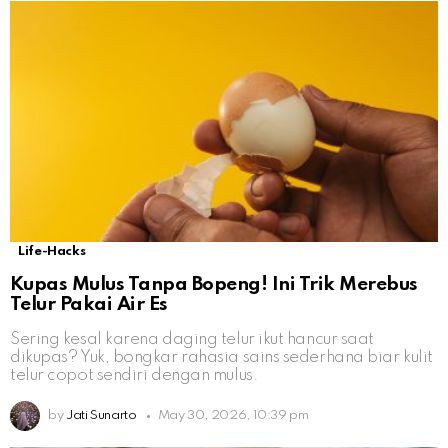
Life-Hacks
Kupas Mulus Tanpa Bopeng! Ini Trik Merebus
Telur Pakai Air Es
Sering kesal karena daging telur ikut hancur saat
dikupas? Yuk, bongkar rahasia sains sederhana biar kulit
telur copot sendiri dengan mulus.
by
Jati Sunarto
May 30, 2026, 10:39 pm