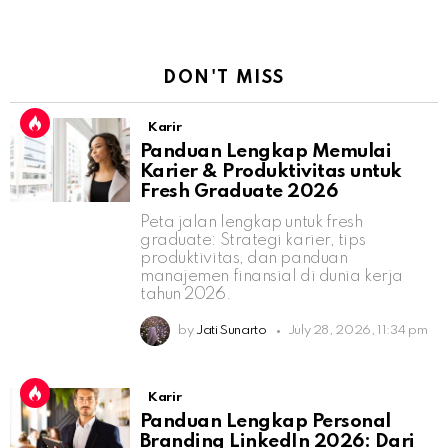
DON'T MISS
Karir
Panduan Lengkap Memulai
Karier & Produktivitas untuk
Fresh Graduate 2026
Peta jalan lengkap untuk fresh
graduate: Strategi karier, tips
produktivitas, dan panduan
manajemen finansial di dunia kerja
tahun 2026.
by
Jati Sunarto
July 28, 2026, 11:34 pm
Karir
Panduan Lengkap Personal
Branding LinkedIn 2026: Dari