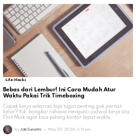
Life-Hacks
Bebas dari Lembur! Ini Cara Mudah Atur
Waktu Pakai Trik Timeboxing
Capek kerja seharian tapi tugas penting gak pernah
kelar? Yuk, bongkar rahasia mengunci jadwal kerja ala
Elon Musk agar bisa pulang kantor tepat waktu.
by
Jati Sunarto
May 30, 2026, 5:13 pm