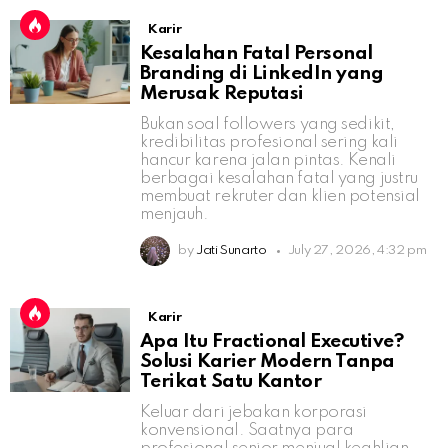
Karir
Kesalahan Fatal Personal
Branding di LinkedIn yang
Merusak Reputasi
Bukan soal followers yang sedikit,
kredibilitas profesional sering kali
hancur karena jalan pintas. Kenali
berbagai kesalahan fatal yang justru
membuat rekruter dan klien potensial
menjauh.
by
Jati Sunarto
July 27, 2026, 4:32 pm
Karir
Apa Itu Fractional Executive?
Solusi Karier Modern Tanpa
Terikat Satu Kantor
Keluar dari jebakan korporasi
konvensional. Saatnya para