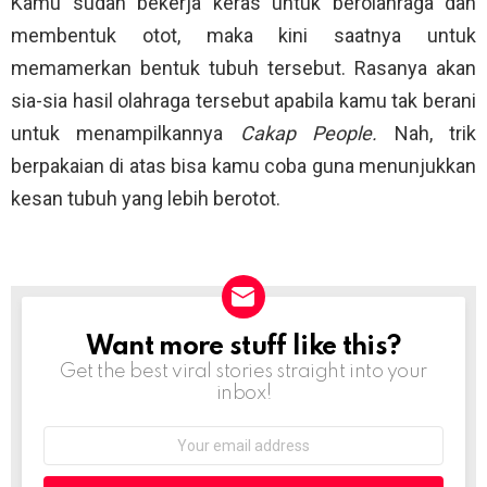
Kamu sudah bekerja keras untuk berolahraga dan
membentuk otot, maka kini saatnya untuk
memamerkan bentuk tubuh tersebut. Rasanya akan
sia-sia hasil olahraga tersebut apabila kamu tak berani
untuk menampilkannya
Cakap People.
Nah, trik
berpakaian di atas bisa kamu coba guna menunjukkan
kesan tubuh yang lebih berotot.
Want more stuff like this?
NEWSLETTER
Get the best viral stories straight into your
inbox!
Email
address: