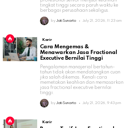
profesional senior menjual keahlian
tingkat tinggi secara paruh waktu ke
berbagai perusahaan sekaligus.
by
Jati Sunarto
July 21, 2026, 11:23 am
Karir
Cara Mengemas &
Menawarkan Jasa Fractional
Executive Bernilai Tinggi
Pengalaman manajerial bertahun-
tahun tidak akan mendatangkan cuan
jika salah dikemas. Kenali cara
memetakan keahlian dan memasarkan
jasa fractional executive bernilai
tinggi.
by
Jati Sunarto
July 21, 2026, 9:43 pm
Karir