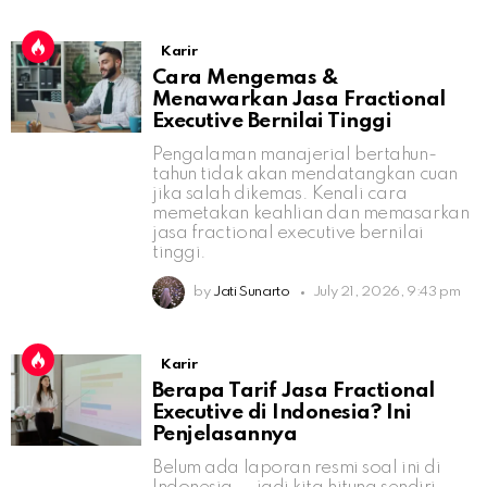
Karir
Cara Mengemas &
Menawarkan Jasa Fractional
Executive Bernilai Tinggi
Pengalaman manajerial bertahun-
tahun tidak akan mendatangkan cuan
jika salah dikemas. Kenali cara
memetakan keahlian dan memasarkan
jasa fractional executive bernilai
tinggi.
by
Jati Sunarto
July 21, 2026, 9:43 pm
Karir
Berapa Tarif Jasa Fractional
Executive di Indonesia? Ini
Penjelasannya
Belum ada laporan resmi soal ini di