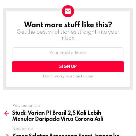
Want more stuff like this?
NEWSLETTER
Get the best viral stories straight into your
inbox!
Email
address:
Don't worry, we don't spam
Previous article
See
more
Studi: Varian P1 Brasil 2,5 Kali Lebih
Menular Daripada Virus Corona Asli
Next article