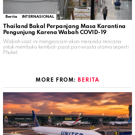
Berita
INTERNASIONAL
Thailand Bakal Perpanjang Masa Karantina
Pengunjung Karena Wabah COVID-19
Wabah saat ini mengancam akan menunda rencana
untuk membuka kembali pusat pariwisata utama seperti
Phuket.
MORE FROM:
BERITA