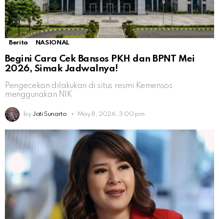
Berita
NASIONAL
Begini Cara Cek Bansos PKH dan BPNT Mei
2026, Simak Jadwalnya!
Pengecekan dilakukan di situs resmi Kemensos
menggunakan NIK
by
Jati Sunarto
May 8, 2026, 3:00 pm