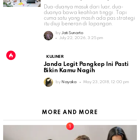
Dua-duanya masuk dari luar, dua-
duanya bawa keahlian tinggi. Tapi
cuma satu yang masih ada pas strategi
itu diuji beneran di lapangan.
by
Jati Sunarto
July 22, 2026, 3:25 pm
KULINER
Janda Legit Pangkep Ini Pasti
Bikin Kamu Nagih
by
Nayaka
May 23, 2018, 12:00 pm
MORE AND MORE