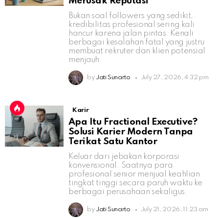
Merusak Reputasi
Bukan soal followers yang sedikit,
kredibilitas profesional sering kali
hancur karena jalan pintas. Kenali
berbagai kesalahan fatal yang justru
membuat rekruter dan klien potensial
menjauh.
by
Jati Sunarto
July 27, 2026, 4:32 pm
Karir
Apa Itu Fractional Executive?
Solusi Karier Modern Tanpa
Terikat Satu Kantor
Keluar dari jebakan korporasi
konvensional. Saatnya para
profesional senior menjual keahlian
tingkat tinggi secara paruh waktu ke
berbagai perusahaan sekaligus.
by
Jati Sunarto
July 21, 2026, 11:23 am