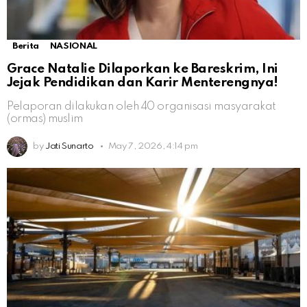
Berita
NASIONAL
Grace Natalie Dilaporkan ke Bareskrim, Ini
Jejak Pendidikan dan Karir Menterengnya!
Pelaporan dilakukan oleh 40 organisasi masyarakat
(ormas) muslim
by
Jati Sunarto
May 7, 2026, 4:14 pm