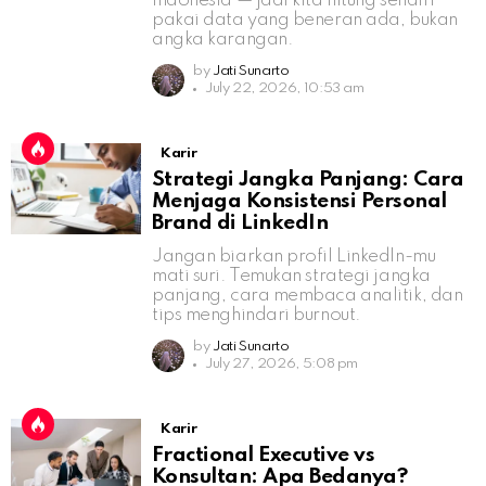
Indonesia — jadi kita hitung sendiri
pakai data yang beneran ada, bukan
angka karangan.
by
Jati Sunarto
July 22, 2026, 10:53 am
Karir
Strategi Jangka Panjang: Cara
Menjaga Konsistensi Personal
Brand di LinkedIn
Jangan biarkan profil LinkedIn-mu
mati suri. Temukan strategi jangka
panjang, cara membaca analitik, dan
tips menghindari burnout.
by
Jati Sunarto
July 27, 2026, 5:08 pm
Karir
Fractional Executive vs
Konsultan: Apa Bedanya?