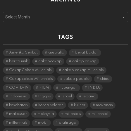
ARCHIVES
Archives
TAGS
Amerika Serikat
australia
berat badan
berita unik
cakapcakap
cakap cakap
CakapCakap Millenials
cakap cakap millenials
Cakapcakap Millennials
cakap people
china
COVID-19
FILM
hubungan
INDIA
Indonesia
Inggris
Israel
jepang
kesehatan
korea selatan
kuliner
makanan
makassar
malaysia
millenials
millennial
millennials
mobil
olahraga