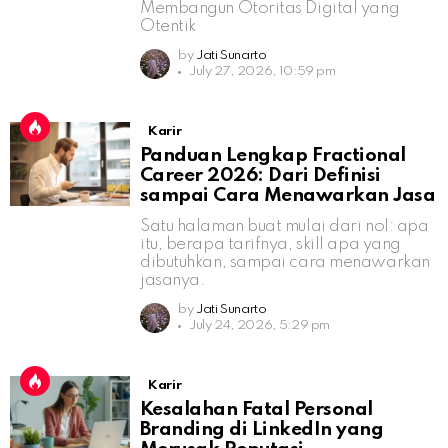
Membangun Otoritas Digital yang
Otentik
by
Jati Sunarto
July 27, 2026, 10:59 pm
Karir
Panduan Lengkap Fractional
Career 2026: Dari Definisi
sampai Cara Menawarkan Jasa
Satu halaman buat mulai dari nol: apa
itu, berapa tarifnya, skill apa yang
dibutuhkan, sampai cara menawarkan
jasanya.
by
Jati Sunarto
July 24, 2026, 5:29 pm
Karir
Kesalahan Fatal Personal
Branding di LinkedIn yang