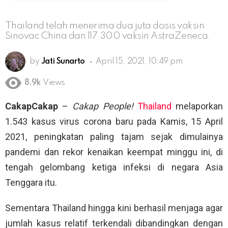
Thailand telah menerima dua juta dosis vaksin
Sinovac China dan 117.300 vaksin AstraZeneca.
by
Jati Sunarto
April 15, 2021, 10:49 pm
8.9k
Views
CakapCakap
–
Cakap People!
Thailand
melaporkan
1.543 kasus virus corona baru pada Kamis, 15 April
2021, peningkatan paling tajam sejak dimulainya
pandemi dan rekor kenaikan keempat minggu ini, di
tengah gelombang ketiga infeksi di negara Asia
Tenggara itu.
Sementara Thailand hingga kini berhasil menjaga agar
jumlah kasus relatif terkendali dibandingkan dengan