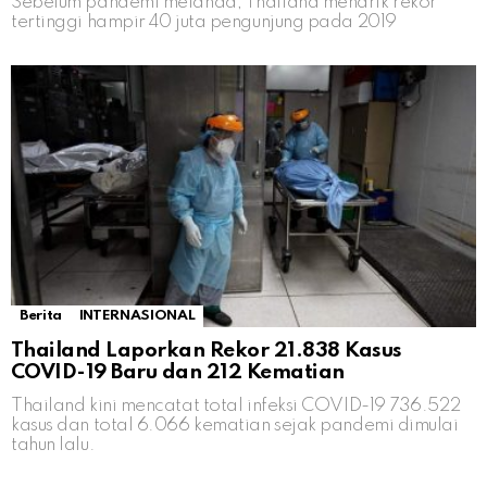
Sebelum pandemi melanda, Thailand menarik rekor
tertinggi hampir 40 juta pengunjung pada 2019
Berita
INTERNASIONAL
Thailand Laporkan Rekor 21.838 Kasus
COVID-19 Baru dan 212 Kematian
Thailand kini mencatat total infeksi COVID-19 736.522
kasus dan total 6.066 kematian sejak pandemi dimulai
tahun lalu.