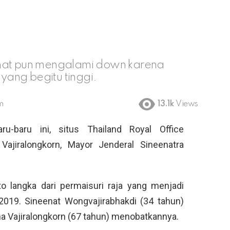
enat pun mengalami down karena
 yang begitu tinggi.
m
13.1k
Views
u-baru ini, situs Thailand Royal Office
ajiralongkorn, Mayor Jenderal Sineenatra
 langka dari permaisuri raja yang menjadi
 2019. Sineenat Wongvajirabhakdi (34 tahun)
aha Vajiralongkorn (67 tahun) menobatkannya.