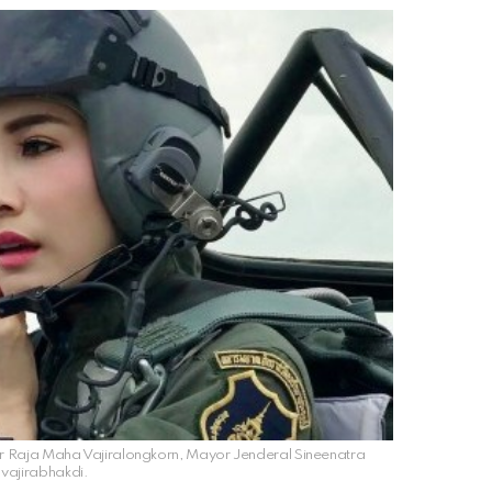
lir Raja Maha Vajiralongkorn, Mayor Jenderal Sineenatra
ajirabhakdi.