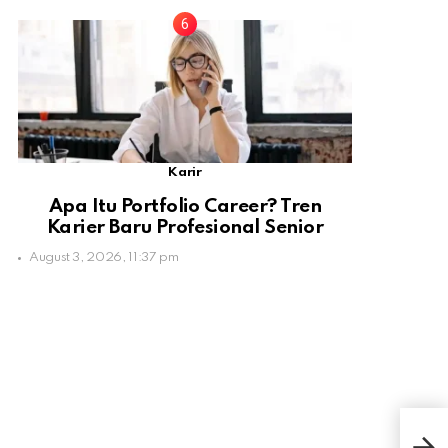
Karir
Apa Itu Portfolio Career? Tren
Karier Baru Profesional Senior
August 3, 2026, 11:37 pm
Buga