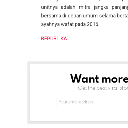
unitnya adalah mitra jangka panjang
bersama di depan umum selama bertahu
ayahnya wafat pada 2016.
REPUBLIKA
Want more s
NEWSLETTER
Get the best viral sto
Email
address: