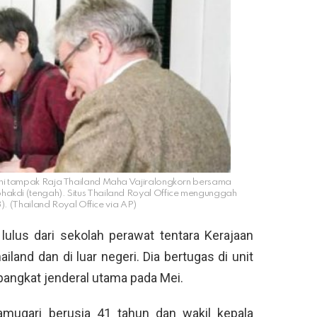
 ini tampak Raja Thailand Maha Vajiralongkorn bersama
hakdi (tengah). Situs Thailand Royal Office mengunggah
8). (Thailand Royal Office via AP)
a lulus dari sekolah perawat tentara Kerajaan
hailand dan di luar negeri. Dia bertugas di unit
pangkat jenderal utama pada Mei.
amugari berusia 41 tahun dan wakil kepala