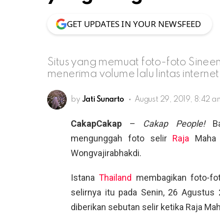
GET UPDATES IN YOUR NEWSFEED
Situs yang memuat foto-foto Sine
menerima volume lalu lintas internet
by
Jati Sunarto
August 29, 2019, 8:42 a
CakapCakap
–
Cakap People!
Bar
mengunggah foto selir
Raja
Maha V
Wongvajirabhakdi.
Istana
Thailand
membagikan foto-foto
selirnya itu pada Senin, 26 Agustus
diberikan sebutan selir ketika Raja M