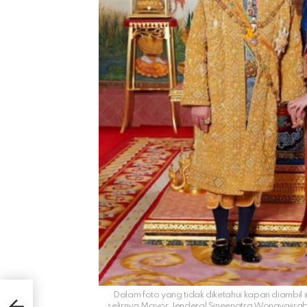
lvin
Dalam foto yang tidak diketahui kapan diambil
J
selirnya Mayor Jenderal Sineenatra Wongvajirab