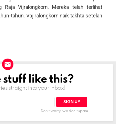
 Raja Vijralongkorn. Mereka telah terlihat
n-tahun. Vajiralongkorn naik takhta setelah
tuff like this?
ries straight into your inbox!
Don't worry, we don't spam