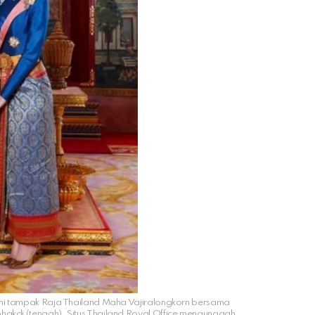
 ini tampak Raja Thailand Maha Vajiralongkorn bersama
hakdi (tengah). Situs Thailand Royal Office mengunggah