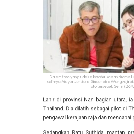
Dalam foto yang tidak diketahui kapan diambil
selirnya Mayor Jenderal Sineenatra Wongvajirab
foto tersebut, Senin (26/
Lahir di provinsi Nan bagian utara, i
Thailand. Dia dilatih sebagai pilot di T
pengawal kerajaan raja dan mencapai 
Sedangkan Ratu Suthida, mantan pr