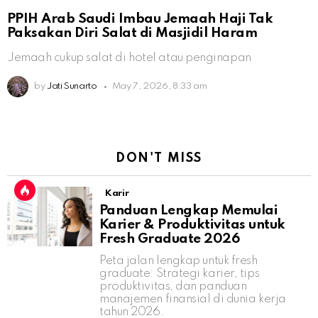
PPIH Arab Saudi Imbau Jemaah Haji Tak
Paksakan Diri Salat di Masjidil Haram
Jemaah cukup salat di hotel atau penginapan
by
Jati Sunarto
May 7, 2026, 8:33 am
DON'T MISS
Karir
Panduan Lengkap Memulai
Karier & Produktivitas untuk
Fresh Graduate 2026
Peta jalan lengkap untuk fresh
graduate: Strategi karier, tips
produktivitas, dan panduan
manajemen finansial di dunia kerja
tahun 2026.