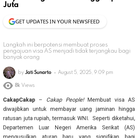
Juta
GET UPDATES IN YOUR NEWSFEED
Langkah ini berpotensi membuat proses
pengajuan visa AS menjadi tidak terjangkau bagi
banyak orang
by
Jati Sunarto
August 5, 2025, 9:09 pm
8k
Views
CakapCakap
–
Cakap People!
Membuat visa AS
diwajibkan untuk membayar uang jaminan hingga
ratusan juta rupiah, termasuk WNI. Seperti diketahui,
Departemen Luar Negeri Amerika Serikat (AS)
mengusulkan aturan baru yang signifikan bagi