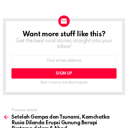
Want more stuff like this?
NEWSLETTER
Get the best viral stories straight into your
inbox!
Email
address:
Don't worry, we don't spam
Previous article
See
more
Setelah Gempa dan Tsunami, Kamchatka
Rusia Dilanda Erupsi Gunung Berapi