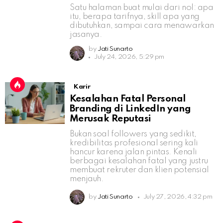
Satu halaman buat mulai dari nol: apa
itu, berapa tarifnya, skill apa yang
dibutuhkan, sampai cara menawarkan
jasanya.
by
Jati Sunarto
July 24, 2026, 5:29 pm
Karir
Kesalahan Fatal Personal
Branding di LinkedIn yang
Merusak Reputasi
Bukan soal followers yang sedikit,
kredibilitas profesional sering kali
hancur karena jalan pintas. Kenali
berbagai kesalahan fatal yang justru
membuat rekruter dan klien potensial
menjauh.
by
Jati Sunarto
July 27, 2026, 4:32 pm