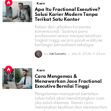
Karir
Apa Itu Fractional Executive?
Solusi Karier Modern Tanpa
Terikat Satu Kantor
Keluar dari jebakan korporasi
konvensional. Saatnya para
profesional senior menjual keahlian
tingkat tinggi secara paruh waktu ke
berbagai perusahaan sekaligus.
by
Jati Sunarto
July 21, 2026, 11:23 am
Karir
Cara Mengemas &
Menawarkan Jasa Fractional
Executive Bernilai Tinggi
Pengalaman manajerial bertahun-
tahun tidak akan mendatangkan cuan
jika salah dikemas. Kenali cara
memetakan keahlian dan memasarkan