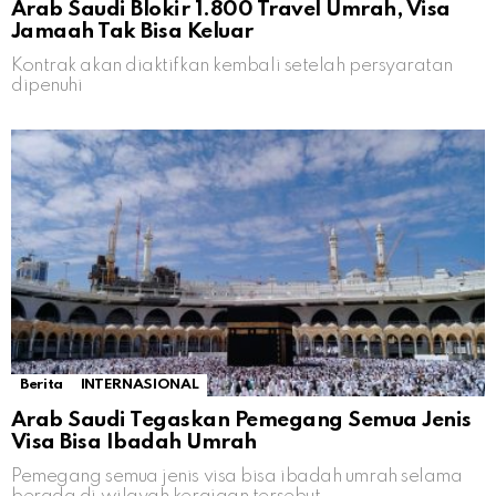
Arab Saudi Blokir 1.800 Travel Umrah, Visa
Jamaah Tak Bisa Keluar
Kontrak akan diaktifkan kembali setelah persyaratan
dipenuhi
Berita
INTERNASIONAL
Arab Saudi Tegaskan Pemegang Semua Jenis
Visa Bisa Ibadah Umrah
Pemegang semua jenis visa bisa ibadah umrah selama