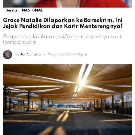
Berita
NASIONAL
Grace Natalie Dilaporkan ke Bareskrim, Ini
Jejak Pendidikan dan Karir Menterengnya!
Pelaporan dilakukan oleh 40 organisasi masyarakat
(ormas) muslim
by
Jati Sunarto
May 7, 2026, 4:14 pm