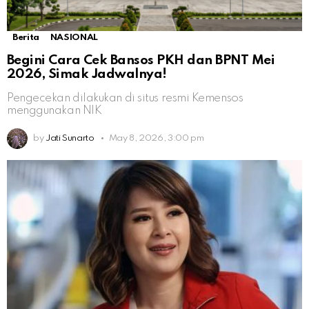
Berita
NASIONAL
Begini Cara Cek Bansos PKH dan BPNT Mei
2026, Simak Jadwalnya!
Pengecekan dilakukan di situs resmi Kemensos
menggunakan NIK
by
Jati Sunarto
May 8, 2026, 3:00 pm