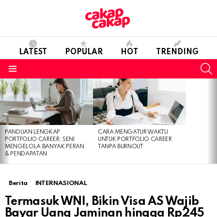
LATEST
POPULAR
HOT
TRENDING
S
Menu
LATEST
STORIES
PANDUAN LENGKAP
CARA MENGATUR WAKTU
PORTFOLIO CAREER: SENI
UNTUK PORTFOLIO CAREER
MENGELOLA BANYAK PERAN
TANPA BURNOUT
& PENDAPATAN
Berita
INTERNASIONAL
Termasuk WNI, Bikin Visa AS Wajib
Bayar Uang Jaminan hingga Rp245