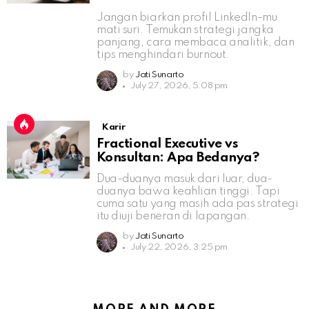
Jangan biarkan profil LinkedIn-mu
mati suri. Temukan strategi jangka
panjang, cara membaca analitik, dan
tips menghindari burnout.
by
Jati Sunarto
July 27, 2026, 5:08 pm
Karir
Fractional Executive vs
Konsultan: Apa Bedanya?
Dua-duanya masuk dari luar, dua-
duanya bawa keahlian tinggi. Tapi
cuma satu yang masih ada pas strategi
itu diuji beneran di lapangan.
by
Jati Sunarto
July 22, 2026, 3:25 pm