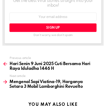
Get the best viral stories straight into your
inbox!
Email
address:
Don't worry, we don't spam
Previous article
See
more
Hari Senin 9 Juni 2025 Cuti Bersama Hari
Raya Iduladha 1446 H
Next article
Mengenal Sapi Viatina-19, Harganya
Setara 3 Mobil Lamborghini Revuelto
YOU MAY ALSO LIKE