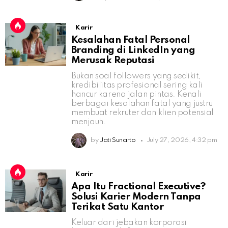
Karir
Kesalahan Fatal Personal
Branding di LinkedIn yang
Merusak Reputasi
Bukan soal followers yang sedikit,
kredibilitas profesional sering kali
hancur karena jalan pintas. Kenali
berbagai kesalahan fatal yang justru
membuat rekruter dan klien potensial
menjauh.
by
Jati Sunarto
July 27, 2026, 4:32 pm
Karir
Apa Itu Fractional Executive?
Solusi Karier Modern Tanpa
Terikat Satu Kantor
Keluar dari jebakan korporasi