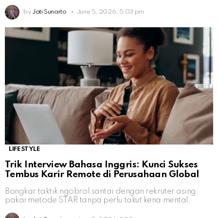
by
Jati Sunarto
June 5, 2026, 5:03 pm
LIFESTYLE
Trik Interview Bahasa Inggris: Kunci Sukses
Tembus Karir Remote di Perusahaan Global
Bongkar taktik ngobrol santai dengan rekruter asing
pakai metode STAR tanpa perlu takut kena mental.