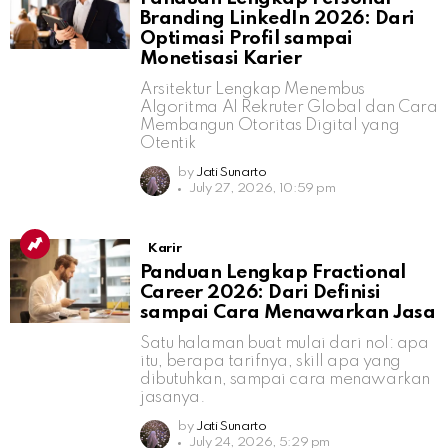
Branding LinkedIn 2026: Dari
Optimasi Profil sampai
Monetisasi Karier
Arsitektur Lengkap Menembus
Algoritma AI Rekruter Global dan Cara
Membangun Otoritas Digital yang
Otentik
by
Jati Sunarto
July 27, 2026, 10:59 pm
Karir
Panduan Lengkap Fractional
Career 2026: Dari Definisi
sampai Cara Menawarkan Jasa
Satu halaman buat mulai dari nol: apa
itu, berapa tarifnya, skill apa yang
dibutuhkan, sampai cara menawarkan
jasanya.
by
Jati Sunarto
July 24, 2026, 5:29 pm