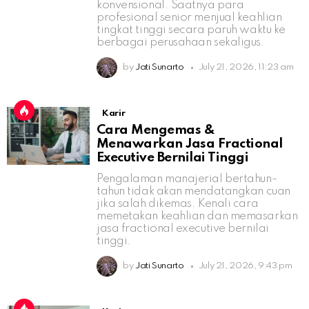
konvensional. Saatnya para
profesional senior menjual keahlian
tingkat tinggi secara paruh waktu ke
berbagai perusahaan sekaligus.
by
Jati Sunarto
July 21, 2026, 11:23 am
Karir
Cara Mengemas &
Menawarkan Jasa Fractional
Executive Bernilai Tinggi
Pengalaman manajerial bertahun-
tahun tidak akan mendatangkan cuan
jika salah dikemas. Kenali cara
memetakan keahlian dan memasarkan
jasa fractional executive bernilai
tinggi.
by
Jati Sunarto
July 21, 2026, 9:43 pm