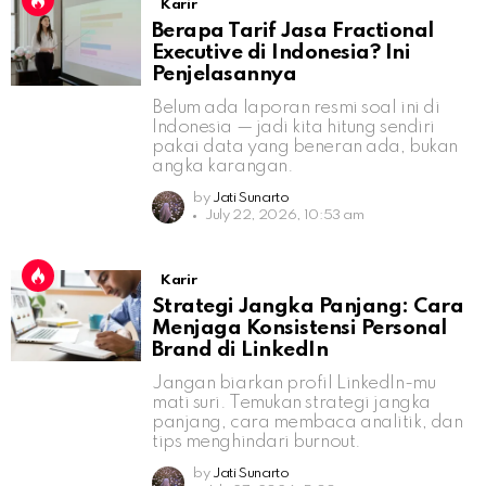
Karir
Berapa Tarif Jasa Fractional
Executive di Indonesia? Ini
Penjelasannya
Belum ada laporan resmi soal ini di
Indonesia — jadi kita hitung sendiri
pakai data yang beneran ada, bukan
angka karangan.
by
Jati Sunarto
July 22, 2026, 10:53 am
Karir
Strategi Jangka Panjang: Cara
Menjaga Konsistensi Personal
Brand di LinkedIn
Jangan biarkan profil LinkedIn-mu
mati suri. Temukan strategi jangka
panjang, cara membaca analitik, dan
tips menghindari burnout.
by
Jati Sunarto