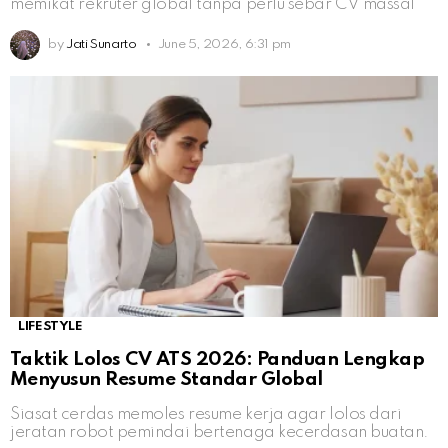
memikat rekruter global tanpa perlu sebar CV massal
by
Jati Sunarto
June 5, 2026, 6:31 pm
LIFESTYLE
Taktik Lolos CV ATS 2026: Panduan Lengkap
Menyusun Resume Standar Global
Siasat cerdas memoles resume kerja agar lolos dari
jeratan robot pemindai bertenaga kecerdasan buatan.