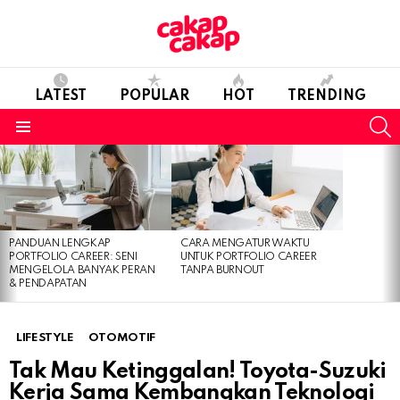
LATEST
POPULAR
HOT
TRENDING
S
Menu
LATEST
STORIES
PANDUAN LENGKAP
CARA MENGATUR WAKTU
PORTFOLIO CAREER: SENI
UNTUK PORTFOLIO CAREER
MENGELOLA BANYAK PERAN
TANPA BURNOUT
& PENDAPATAN
LIFESTYLE
OTOMOTIF
Tak Mau Ketinggalan! Toyota-Suzuki
Kerja Sama Kembangkan Teknologi