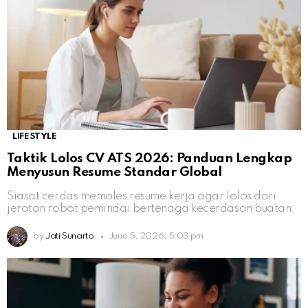
LIFESTYLE
Taktik Lolos CV ATS 2026: Panduan Lengkap
Menyusun Resume Standar Global
Siasat cerdas memoles resume kerja agar lolos dari
jeratan robot pemindai bertenaga kecerdasan buatan.
by
Jati Sunarto
June 5, 2026, 5:03 pm