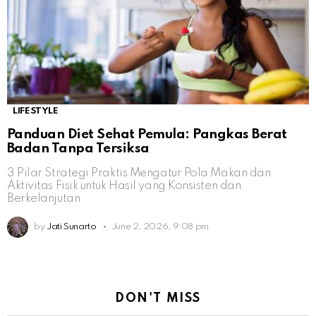
LIFESTYLE
Panduan Diet Sehat Pemula: Pangkas Berat
Badan Tanpa Tersiksa
3 Pilar Strategi Praktis Mengatur Pola Makan dan
Aktivitas Fisik untuk Hasil yang Konsisten dan
Berkelanjutan
by
Jati Sunarto
June 2, 2026, 9:08 pm
DON'T MISS