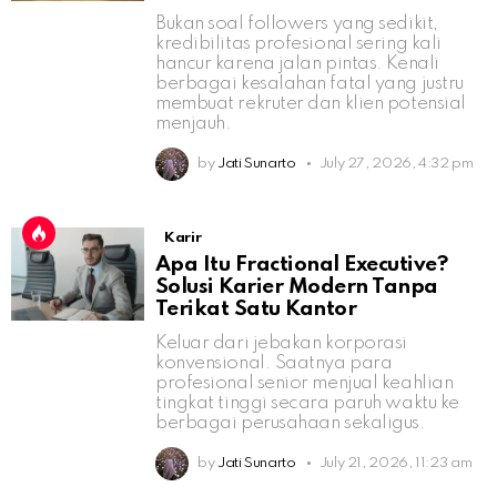
Bukan soal followers yang sedikit,
kredibilitas profesional sering kali
hancur karena jalan pintas. Kenali
berbagai kesalahan fatal yang justru
membuat rekruter dan klien potensial
menjauh.
by
Jati Sunarto
July 27, 2026, 4:32 pm
Karir
Apa Itu Fractional Executive?
Solusi Karier Modern Tanpa
Terikat Satu Kantor
Keluar dari jebakan korporasi
konvensional. Saatnya para
profesional senior menjual keahlian
tingkat tinggi secara paruh waktu ke
berbagai perusahaan sekaligus.
by
Jati Sunarto
July 21, 2026, 11:23 am