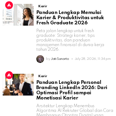
Karir
Panduan Lengkap Memulai
Karier & Produktivitas untuk
Fresh Graduate 2026
Peta jalan lengkap untuk fresh
graduate: Strategi karier, tips
produktivitas, dan panduan
manajemen finansial di dunia kerja
tahun 2026.
by
Jati Sunarto
July 28, 2026, 11:34 pm
Karir
Panduan Lengkap Personal
Branding LinkedIn 2026: Dari
Optimasi Profil sampai
Monetisasi Karier
Arsitektur Lengkap Menembus
Algoritma AI Rekruter Global dan Cara
Membangun Otoritas Digital yang