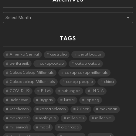
Archives
TAGS
Amerika Serikat
australia
berat badan
berita unik
cakapcakap
cakap cakap
CakapCakap Millenials
cakap cakap millenials
Cakapcakap Millennials
cakap people
china
COVID-19
FILM
hubungan
INDIA
Indonesia
Inggris
Israel
jepang
kesehatan
korea selatan
kuliner
makanan
makassar
malaysia
millenials
millennial
millennials
mobil
olahraga