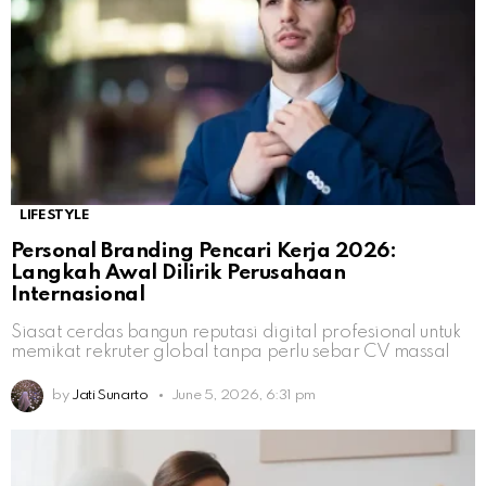
LIFESTYLE
Personal Branding Pencari Kerja 2026:
Langkah Awal Dilirik Perusahaan
Internasional
Siasat cerdas bangun reputasi digital profesional untuk
memikat rekruter global tanpa perlu sebar CV massal
by
Jati Sunarto
June 5, 2026, 6:31 pm