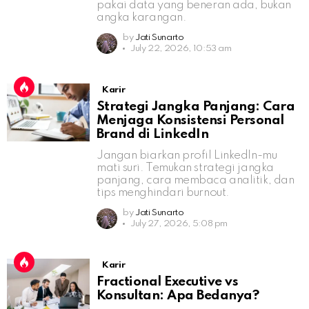
pakai data yang beneran ada, bukan
angka karangan.
by
Jati Sunarto
July 22, 2026, 10:53 am
Karir
Strategi Jangka Panjang: Cara
Menjaga Konsistensi Personal
Brand di LinkedIn
Jangan biarkan profil LinkedIn-mu
mati suri. Temukan strategi jangka
panjang, cara membaca analitik, dan
tips menghindari burnout.
by
Jati Sunarto
July 27, 2026, 5:08 pm
Karir
Fractional Executive vs
Konsultan: Apa Bedanya?