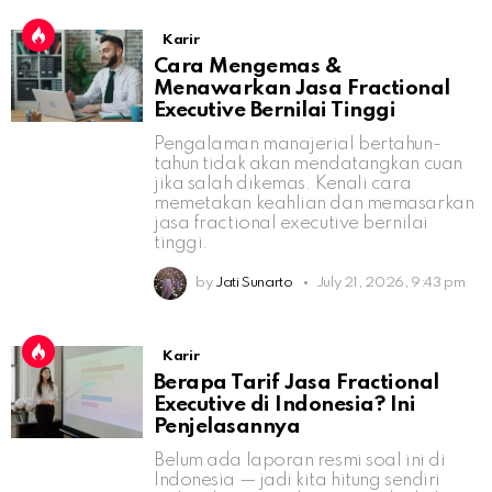
Karir
Cara Mengemas &
Menawarkan Jasa Fractional
Executive Bernilai Tinggi
Pengalaman manajerial bertahun-
tahun tidak akan mendatangkan cuan
jika salah dikemas. Kenali cara
memetakan keahlian dan memasarkan
jasa fractional executive bernilai
tinggi.
by
Jati Sunarto
July 21, 2026, 9:43 pm
Karir
Berapa Tarif Jasa Fractional
Executive di Indonesia? Ini
Penjelasannya
Belum ada laporan resmi soal ini di
Indonesia — jadi kita hitung sendiri