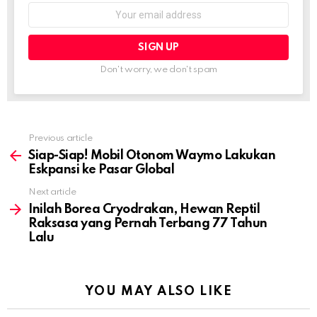
Email
address:
Don't worry, we don't spam
Previous article
See
more
Siap-Siap! Mobil Otonom Waymo Lakukan
Eskpansi ke Pasar Global
Next article
Inilah Borea Cryodrakan, Hewan Reptil
Raksasa yang Pernah Terbang 77 Tahun
Lalu
YOU MAY ALSO LIKE