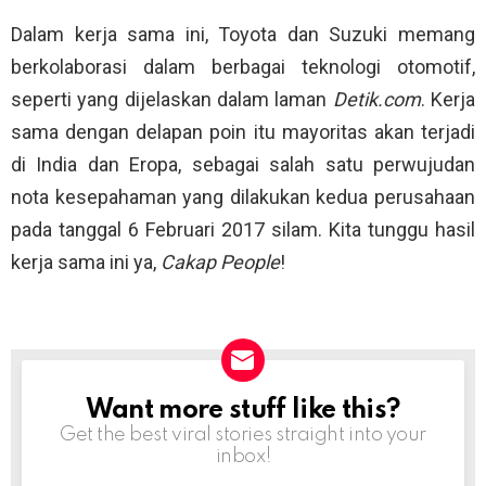
Dalam kerja sama ini, Toyota dan Suzuki memang
berkolaborasi dalam berbagai teknologi otomotif,
seperti yang dijelaskan dalam laman
Detik.com
. Kerja
sama dengan delapan poin itu mayoritas akan terjadi
di India dan Eropa, sebagai salah satu perwujudan
nota kesepahaman yang dilakukan kedua perusahaan
pada tanggal 6 Februari 2017 silam. Kita tunggu hasil
kerja sama ini ya,
Cakap People
!
Want more stuff like this?
NEWSLETTER
Get the best viral stories straight into your
inbox!