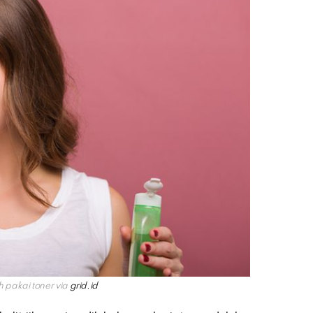
 pakai toner via
grid.id