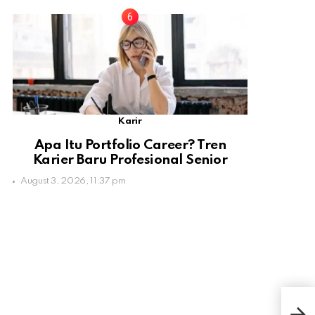
Karir
Apa Itu Portfolio Career? Tren
Karier Baru Profesional Senior
August 3, 2026, 11:37 pm
Ini 
Kun