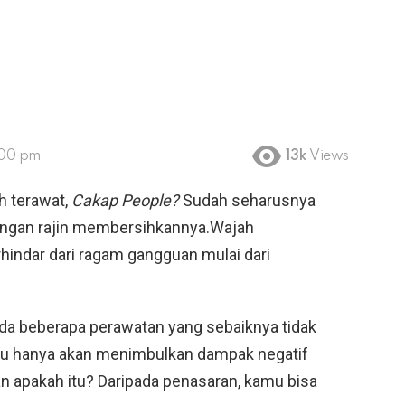
:00 pm
13k
Views
ih terawat,
Cakap People?
Sudah seharusnya
engan rajin membersihkannya.Wajah
rhindar dari ragam gangguan mulai dari
ada beberapa perawatan yang sebaiknya tidak
stru hanya akan menimbulkan dampak negatif
tan apakah itu? Daripada penasaran, kamu bisa