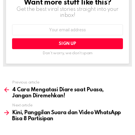
Want more stuff like this?
NEWSLETTER
Get the best viral stories straight into your
inbox!
Email
address:
Don't worry, we don't spam
Previous article
See
more
4 Cara Mengatasi Diare saat Puasa,
Jangan Diremehkan!
Next article
Kini, Panggilan Suara dan Video WhatsApp
Bisa 8 Partisipan