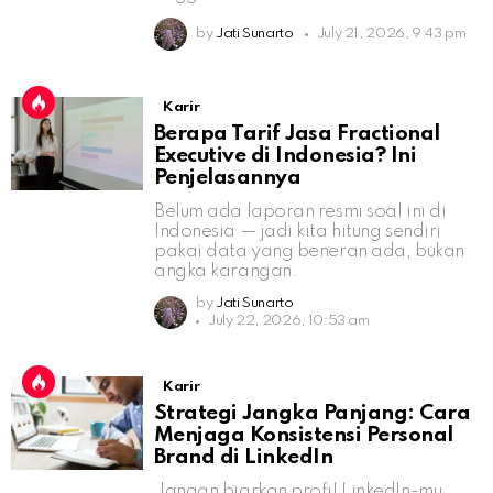
by
Jati Sunarto
July 21, 2026, 9:43 pm
Karir
Berapa Tarif Jasa Fractional
Executive di Indonesia? Ini
Penjelasannya
Belum ada laporan resmi soal ini di
Indonesia — jadi kita hitung sendiri
pakai data yang beneran ada, bukan
angka karangan.
by
Jati Sunarto
July 22, 2026, 10:53 am
Karir
Strategi Jangka Panjang: Cara
Menjaga Konsistensi Personal
Brand di LinkedIn
Jangan biarkan profil LinkedIn-mu