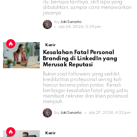
itu, berapa tarifnya, skill apa yang
dibutuhkan, sampai cara menawarkan
jasanya.
by
Jati Sunarto
July 24, 2026, 5:29 pm
Karir
Kesalahan Fatal Personal
Branding di LinkedIn yang
Merusak Reputasi
Bukan soal followers yang sedikit,
kredibilitas profesional sering kali
hancur karena jalan pintas. Kenali
berbagai kesalahan fatal yang justru
membuat rekruter dan klien potensial
menjauh.
by
Jati Sunarto
July 27, 2026, 4:32 pm
Karir