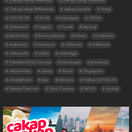
CakapCakap Millenials
cakap cakap millenials
Cakapcakap Millennials
cakap people
china
COVID-19
FILM
hubungan
INDIA
Indonesia
Inggris
Israel
jepang
kesehatan
korea selatan
kuliner
makanan
makassar
malaysia
millenials
millennial
millennials
mobil
olahraga
Pandemi Virus Corona
pasangan
pesawat
relationship
resep
Rusia
Singapura
smartphone
tips
Ukraina
Vaksin COVID-19
Varian Omicron
Virus Corona
WHO
zodiak