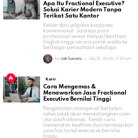
Apa Itu Fractional Executive?
Solusi Karier Modern Tanpa
Terikat Satu Kantor
Keluar dari jebakan korporasi
konvensional. Saatnya para
profesional senior menjual keahlian
tingkat tinggi secara paruh waktu ke
berbagai perusahaan sekaligus.
by
Jati Sunarto
July 21, 2026, 11:23 am
Karir
Cara Mengemas &
Menawarkan Jasa Fractional
Executive Bernilai Tinggi
Pengalaman manajerial bertahun-
tahun tidak akan mendatangkan cuan
jika salah dikemas. Kenali cara
memetakan keahlian dan memasarkan
jasa fractional executive bernilai
tinggi.