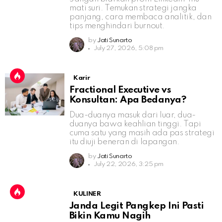
mati suri. Temukan strategi jangka
panjang, cara membaca analitik, dan
tips menghindari burnout.
by
Jati Sunarto
July 27, 2026, 5:08 pm
Karir
Fractional Executive vs
Konsultan: Apa Bedanya?
Dua-duanya masuk dari luar, dua-
duanya bawa keahlian tinggi. Tapi
cuma satu yang masih ada pas strategi
itu diuji beneran di lapangan.
by
Jati Sunarto
July 22, 2026, 3:25 pm
KULINER
Janda Legit Pangkep Ini Pasti
Bikin Kamu Nagih