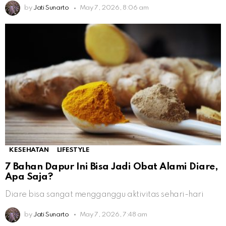
by
Jati Sunarto
May 7, 2026, 8:06 am
KESEHATAN
LIFESTYLE
7 Bahan Dapur Ini Bisa Jadi Obat Alami Diare,
Apa Saja?
Diare bisa sangat mengganggu aktivitas sehari-hari
by
Jati Sunarto
May 7, 2026, 7:48 am