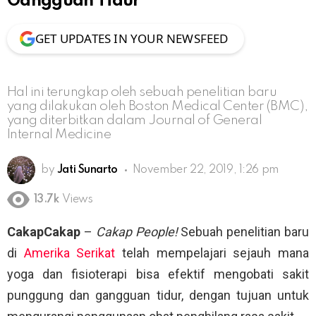
Gangguan Tidur
GET UPDATES IN YOUR NEWSFEED
Hal ini terungkap oleh sebuah penelitian baru
yang dilakukan oleh Boston Medical Center (BMC),
yang diterbitkan dalam Journal of General
Internal Medicine
by
Jati Sunarto
November 22, 2019, 1:26 pm
13.7k
Views
CakapCakap
–
Cakap People!
Sebuah penelitian baru
di
Amerika Serikat
telah mempelajari sejauh mana
yoga dan fisioterapi bisa efektif mengobati sakit
punggung dan gangguan tidur, dengan tujuan untuk