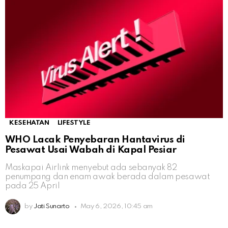
KESEHATAN
LIFESTYLE
WHO Lacak Penyebaran Hantavirus di
Pesawat Usai Wabah di Kapal Pesiar
Maskapai Airlink menyebut ada sebanyak 82
penumpang dan enam awak berada dalam pesawat
pada 25 April
by
Jati Sunarto
May 6, 2026, 10:45 am