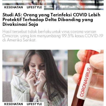
KESEHATAN
LIFESTYLE
Studi AS: Orang yang Terinfeksi COVID Lebih
Protektif Terhadap Delta Dibanding yang
Divaksinasi Saja
Hasil tersebut tidak berlaku untuk virus corona varian
Omicron, yang kini menyumbang 99,5% kasus COVID-19
di Amerika Serikat.
KESEHATAN
LIFESTYLE