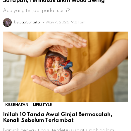
Sarapan, Termasuk Bikin Mood Swing
Apa yang terjadi pada tubuh?
by
Jati Sunarto
May 7, 2026, 9:01 am
KESEHATAN
LIFESTYLE
Inilah 10 Tanda Awal Ginjal Bermasalah,
Kenali Sebelum Terlambat
Banyak penyakit baru terdeteksi saat sudah dalam