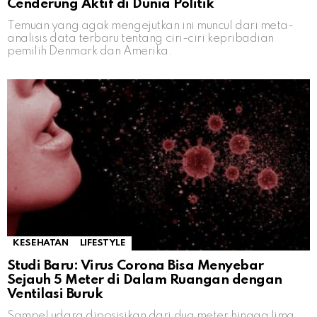
Cenderung Aktif di Dunia Politik
Temuan yang agak mengejutkan ini muncul dari meta-
analisis data terbaru tentang ciri-ciri kepribadian
pemilih Denmark dan Amerika.
KESEHATAN
LIFESTYLE
Studi Baru: Virus Corona Bisa Menyebar
Sejauh 5 Meter di Dalam Ruangan dengan
Ventilasi Buruk
Sampel udara diposisikan dari dua meter hingga lima