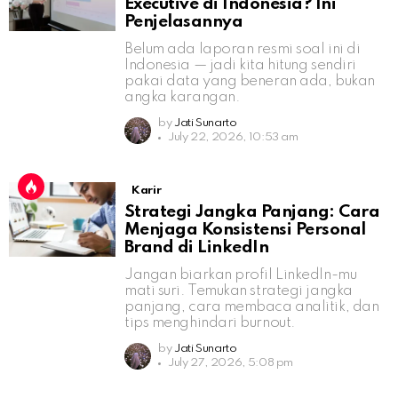
Executive di Indonesia? Ini
Penjelasannya
Belum ada laporan resmi soal ini di
Indonesia — jadi kita hitung sendiri
pakai data yang beneran ada, bukan
angka karangan.
by
Jati Sunarto
July 22, 2026, 10:53 am
Karir
Strategi Jangka Panjang: Cara
Menjaga Konsistensi Personal
Brand di LinkedIn
Jangan biarkan profil LinkedIn-mu
mati suri. Temukan strategi jangka
panjang, cara membaca analitik, dan
tips menghindari burnout.
by
Jati Sunarto
July 27, 2026, 5:08 pm