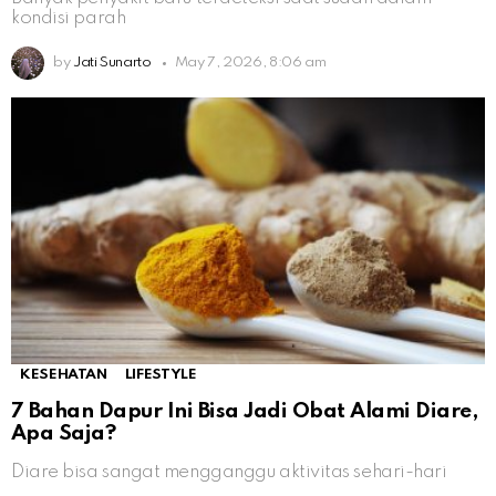
kondisi parah
by
Jati Sunarto
May 7, 2026, 8:06 am
KESEHATAN
LIFESTYLE
7 Bahan Dapur Ini Bisa Jadi Obat Alami Diare,
Apa Saja?
Diare bisa sangat mengganggu aktivitas sehari-hari