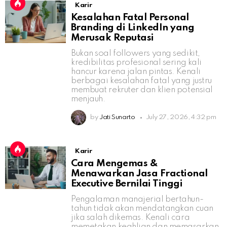
Karir
Kesalahan Fatal Personal
Branding di LinkedIn yang
Merusak Reputasi
Bukan soal followers yang sedikit,
kredibilitas profesional sering kali
hancur karena jalan pintas. Kenali
berbagai kesalahan fatal yang justru
membuat rekruter dan klien potensial
menjauh.
by
Jati Sunarto
July 27, 2026, 4:32 pm
Karir
Cara Mengemas &
Menawarkan Jasa Fractional
Executive Bernilai Tinggi
Pengalaman manajerial bertahun-
tahun tidak akan mendatangkan cuan
jika salah dikemas. Kenali cara
memetakan keahlian dan memasarkan