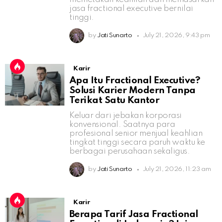
jasa fractional executive bernilai
tinggi.
by
Jati Sunarto
July 21, 2026, 9:43 pm
Karir
Apa Itu Fractional Executive?
Solusi Karier Modern Tanpa
Terikat Satu Kantor
Keluar dari jebakan korporasi
konvensional. Saatnya para
profesional senior menjual keahlian
tingkat tinggi secara paruh waktu ke
berbagai perusahaan sekaligus.
by
Jati Sunarto
July 21, 2026, 11:23 am
Karir
Berapa Tarif Jasa Fractional