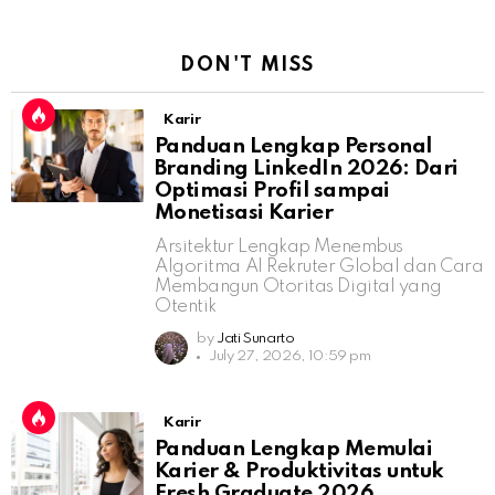
DON'T MISS
Karir
Panduan Lengkap Personal
Branding LinkedIn 2026: Dari
Optimasi Profil sampai
Monetisasi Karier
Arsitektur Lengkap Menembus
Algoritma AI Rekruter Global dan Cara
Membangun Otoritas Digital yang
Otentik
by
Jati Sunarto
July 27, 2026, 10:59 pm
Karir
Panduan Lengkap Memulai
Karier & Produktivitas untuk
Fresh Graduate 2026