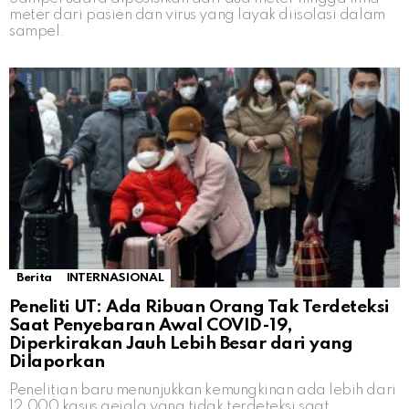
meter dari pasien dan virus yang layak diisolasi dalam
sampel.
Berita
INTERNASIONAL
Peneliti UT: Ada Ribuan Orang Tak Terdeteksi
Saat Penyebaran Awal COVID-19,
Diperkirakan Jauh Lebih Besar dari yang
Dilaporkan
Penelitian baru menunjukkan kemungkinan ada lebih dari
12.000 kasus gejala yang tidak terdeteksi saat