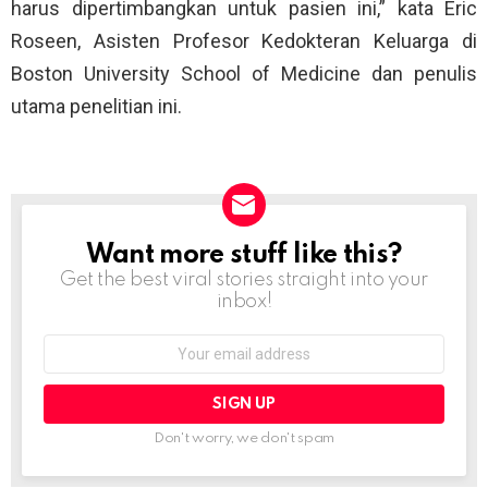
harus dipertimbangkan untuk pasien ini,” kata Eric
Roseen, Asisten Profesor Kedokteran Keluarga di
Boston University School of Medicine dan penulis
utama penelitian ini.
Want more stuff like this?
NEWSLETTER
Get the best viral stories straight into your
inbox!
Email
address:
Don't worry, we don't spam