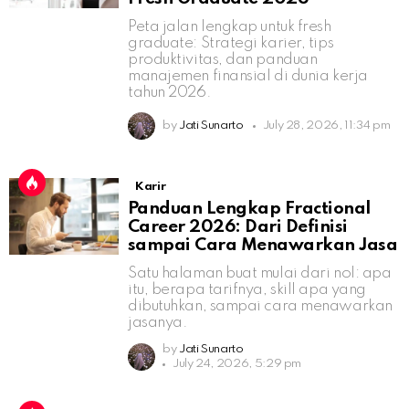
Peta jalan lengkap untuk fresh
graduate: Strategi karier, tips
produktivitas, dan panduan
manajemen finansial di dunia kerja
tahun 2026.
by
Jati Sunarto
July 28, 2026, 11:34 pm
Karir
Panduan Lengkap Fractional
Career 2026: Dari Definisi
sampai Cara Menawarkan Jasa
Satu halaman buat mulai dari nol: apa
itu, berapa tarifnya, skill apa yang
dibutuhkan, sampai cara menawarkan
jasanya.
by
Jati Sunarto
July 24, 2026, 5:29 pm