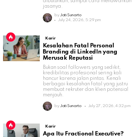
dibutuhkan, sampai cara menawarkan
jasanya.
by
Jati Sunarto
July 24, 2026, 5:29 pm
Karir
Kesalahan Fatal Personal
Branding di LinkedIn yang
Merusak Reputasi
Bukan soal followers yang sedikit,
kredibilitas profesional sering kali
hancur karena jalan pintas. Kenali
berbagai kesalahan fatal yang justru
membuat rekruter dan klien potensial
menjauh.
by
Jati Sunarto
July 27, 2026, 4:32 pm
Karir
Apa Itu Fractional Executive?