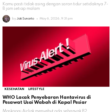
Kamu pasti tidak asing dengan saran tidur setidaknya 7-
8 jam setiap malam
by
Jati Sunarto
May 6, 2026, 9:31 pm
KESEHATAN
LIFESTYLE
WHO Lacak Penyebaran Hantavirus di
Pesawat Usai Wabah di Kapal Pesiar
Maskapai Airlink menyebut ada sebanyak 82