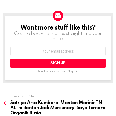
Want more stuff like this?
NEWSLETTER
Get the best viral stories straight into your
inbox!
Email
address:
Don't worry, we don't spam
Previous article
See
more
Satriya Arta Kumbara, Mantan Marinir TNI
AL Ini Bantah Jadi Mercenary: Saya Tentara
Organik Rusia