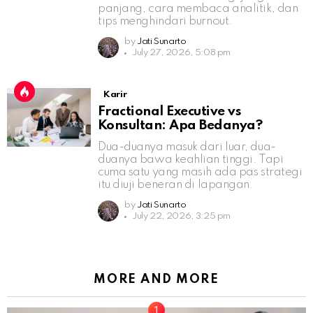
panjang, cara membaca analitik, dan
tips menghindari burnout.
by
Jati Sunarto
July 27, 2026, 5:08 pm
Karir
Fractional Executive vs
Konsultan: Apa Bedanya?
Dua-duanya masuk dari luar, dua-
duanya bawa keahlian tinggi. Tapi
cuma satu yang masih ada pas strategi
itu diuji beneran di lapangan.
by
Jati Sunarto
July 22, 2026, 3:25 pm
MORE AND MORE