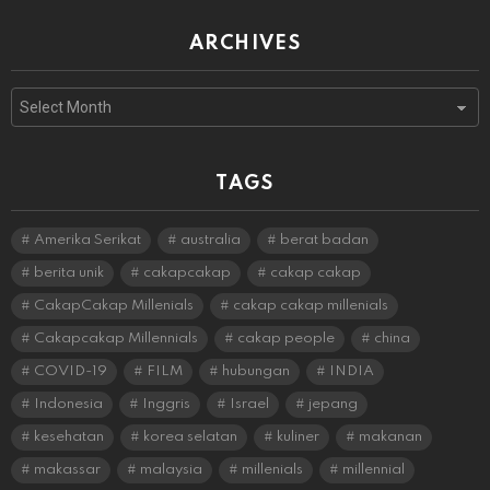
ARCHIVES
Archives
TAGS
Amerika Serikat
australia
berat badan
berita unik
cakapcakap
cakap cakap
CakapCakap Millenials
cakap cakap millenials
Cakapcakap Millennials
cakap people
china
COVID-19
FILM
hubungan
INDIA
Indonesia
Inggris
Israel
jepang
kesehatan
korea selatan
kuliner
makanan
makassar
malaysia
millenials
millennial