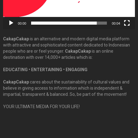
00:00
00:04
CakapCakap
is an alternative and modern digital media platform
with attractive and sophisticated content dedicated to Indonesian
people who are or feel younger.
CakapCakap
is an online
destination with over 14,000+ articles which is:
EDUCATING • ENTERTAINING • ENGAGING
CakapCakap
cares about the sustainability of cultural values and
believe in giving access to information which is independent &
impartial, transparent & balanced. So, be part of the movement!
YOUR ULTIMATE MEDIA FOR YOUR LIFE!