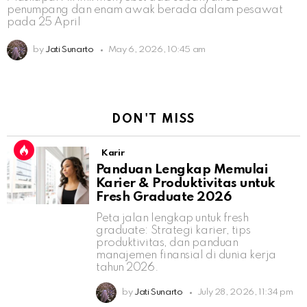
penumpang dan enam awak berada dalam pesawat
pada 25 April
by
Jati Sunarto
May 6, 2026, 10:45 am
DON'T MISS
Karir
Panduan Lengkap Memulai
Karier & Produktivitas untuk
Fresh Graduate 2026
Peta jalan lengkap untuk fresh
graduate: Strategi karier, tips
produktivitas, dan panduan
manajemen finansial di dunia kerja
tahun 2026.
by
Jati Sunarto
July 28, 2026, 11:34 pm