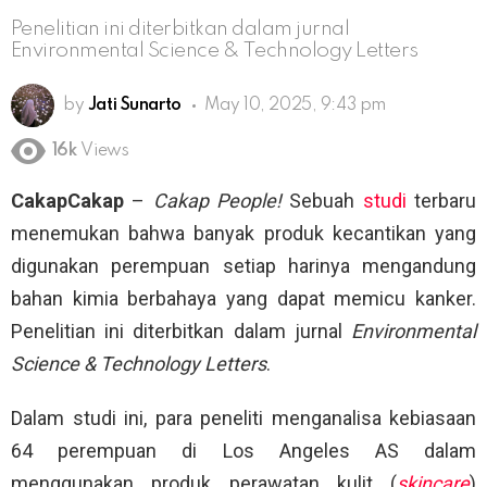
Penelitian ini diterbitkan dalam jurnal
Environmental Science & Technology Letters
by
Jati Sunarto
May 10, 2025, 9:43 pm
16k
Views
CakapCakap
–
Cakap People!
Sebuah
studi
terbaru
menemukan bahwa banyak produk kecantikan yang
digunakan perempuan setiap harinya mengandung
bahan kimia berbahaya yang dapat memicu kanker.
Penelitian ini diterbitkan dalam jurnal
Environmental
Science & Technology Letters
.
Dalam studi ini, para peneliti menganalisa kebiasaan
64 perempuan di Los Angeles AS dalam
menggunakan produk perawatan kulit (
skincare
)