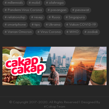
millennials
mobil
olahraga
Pandemi Virus Corona
pasangan
pesawat
relationship
resep
Rusia
Singapura
smartphone
tips
Ukraina
Vaksin COVID-19
Varian Omicron
Virus Corona
WHO
zodiak
© Copyright 2017-2020, All Rights Reserved | Designed By
#CakapTeam