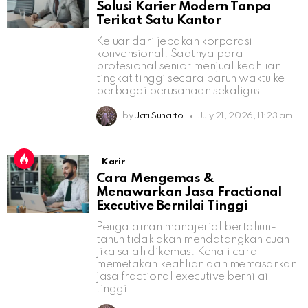
Solusi Karier Modern Tanpa
Terikat Satu Kantor
Keluar dari jebakan korporasi
konvensional. Saatnya para
profesional senior menjual keahlian
tingkat tinggi secara paruh waktu ke
berbagai perusahaan sekaligus.
by
Jati Sunarto
July 21, 2026, 11:23 am
Karir
Cara Mengemas &
Menawarkan Jasa Fractional
Executive Bernilai Tinggi
Pengalaman manajerial bertahun-
tahun tidak akan mendatangkan cuan
jika salah dikemas. Kenali cara
memetakan keahlian dan memasarkan
jasa fractional executive bernilai
tinggi.