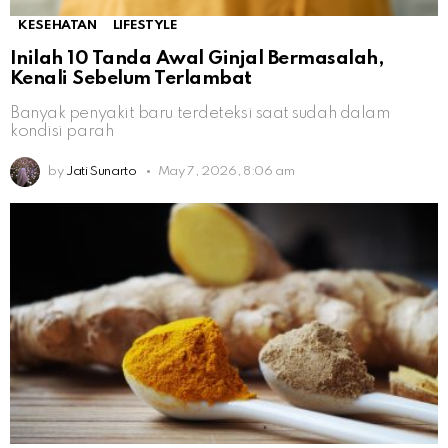
KESEHATAN
LIFESTYLE
Inilah 10 Tanda Awal Ginjal Bermasalah,
Kenali Sebelum Terlambat
Banyak penyakit baru terdeteksi saat sudah dalam
kondisi parah
by
Jati Sunarto
May 7, 2026, 8:06 am