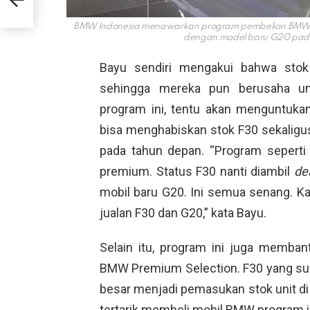
BMW Indonesia menawarkan program pembelian BMW Ser
dengan model baru G20 pada
Bayu sendiri mengakui bahwa stok
sehingga mereka pun berusaha unt
program ini, tentu akan menguntukan
bisa menghabiskan stok F30 sekaligu
pada tahun depan. “Program seperti 
premium. Status F30 nanti diambil
de
mobil baru G20. Ini semua senang. Kal
jualan F30 dan G20,” kata Bayu.
Selain itu, program ini juga memban
BMW Premium Selection. F30 yang s
besar menjadi pemasukan stok unit d
tertarik membeli mobil BMW program i