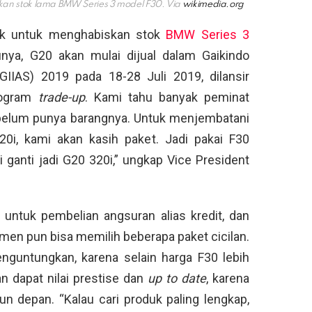
an stok lama BMW Series 3 model F30. Via
wikimedia.org
ik untuk menghabiskan stok
BMW Series 3
unya, G20 akan mulai dijual dalam Gaikindo
GIIAS) 2019 pada 18-28 Juli 2019, dilansir
rogram
trade-up
. Kami tahu banyak peminat
 belum punya barangnya. Untuk menjembatani
i, kami akan kasih paket. Jadi pakai F30
 ganti jadi G20 320i,” ungkap Vice President
untuk pembelian angsuran alias kredit, dan
men pun bisa memilih beberapa paket cicilan.
enguntungkan, karena selain harga F30 lebih
n dapat nilai prestise dan
up to date
, karena
un depan. “Kalau cari produk paling lengkap,