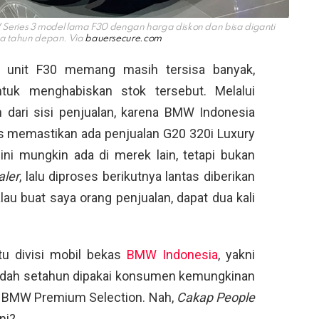
ies 3 model lama F30 dengan harga diskon dan bisa diganti
 tahun depan. Via
bauersecure.com
 unit F30 memang masih tersisa banyak,
uk menghabiskan stok tersebut. Melalui
 dari sisi penjualan, karena BMW Indonesia
s memastikan ada penjualan G20 320i Luxury
ini mungkin ada di merek lain, tetapi bukan
aler
, lalu diproses berikutnya lantas diberikan
au buat saya orang penjualan, dapat dua kali
tu divisi mobil bekas
BMW Indonesia
, yakni
udah setahun dipakai konsumen kemungkinan
i BMW Premium Selection. Nah,
Cakap People
ni?