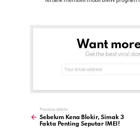
Want more s
NEWSLETTER
Get the best viral sto
Email
address:
Previous article
See
more
Sebelum Kena Blokir, Simak 3
Fakta Penting Seputar IMEI!