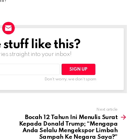
tuff like this?
ries straight into your inbox!
Don't worry, we don't spam
Next article
Bocah 12 Tahun Ini Menulis Surat
Kepada Donald Trump; “Mengapa
Anda Selalu Mengekspor Limbah
Sampah Ke Negara Saya?”