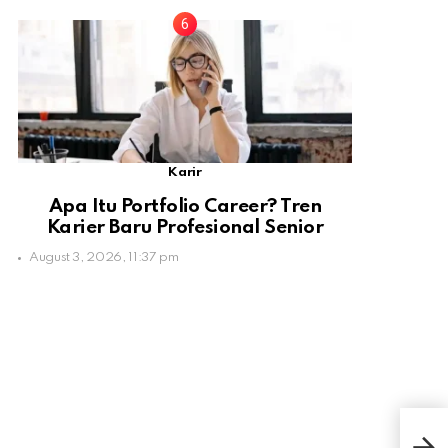
Karir
Apa Itu Portfolio Career? Tren
Karier Baru Profesional Senior
August 3, 2026, 11:37 pm
Boca
Kep