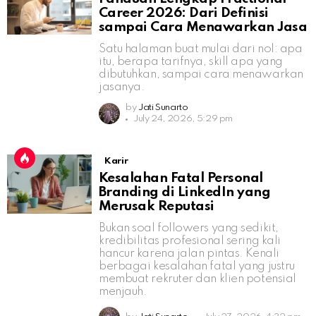
Career 2026: Dari Definisi
sampai Cara Menawarkan Jasa
Satu halaman buat mulai dari nol: apa
itu, berapa tarifnya, skill apa yang
dibutuhkan, sampai cara menawarkan
jasanya.
by
Jati Sunarto
July 24, 2026, 5:29 pm
Karir
Kesalahan Fatal Personal
Branding di LinkedIn yang
Merusak Reputasi
Bukan soal followers yang sedikit,
kredibilitas profesional sering kali
hancur karena jalan pintas. Kenali
berbagai kesalahan fatal yang justru
membuat rekruter dan klien potensial
menjauh.