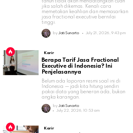
tahun tidak akan mendatangkan cuan
jika salah dikemas. Kenali cara
memetakan keahlian dan memasarkan
jasa fractional executive bernilai
tinggi.
by
Jati Sunarto
July 21, 2026, 9:43 pm
Karir
Berapa Tarif Jasa Fractional
Executive di Indonesia? Ini
Penjelasannya
Belum ada laporan resmi soal ini di
Indonesia — jadi kita hitung sendiri
pakai data yang beneran ada, bukan
angka karangan.
by
Jati Sunarto
July 22, 2026, 10:53 am
Karir