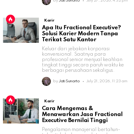
by
Jati Sunarto
July 27, 2026, 4:32 pm
Karir
Apa Itu Fractional Executive?
Solusi Karier Modern Tanpa
Terikat Satu Kantor
Keluar dari jebakan korporasi
konvensional. Saatnya para
profesional senior menjual keahlian
tingkat tinggi secara paruh waktu ke
berbagai perusahaan sekaligus.
by
Jati Sunarto
July 21, 2026, 11:23 am
Karir
Cara Mengemas &
Menawarkan Jasa Fractional
Executive Bernilai Tinggi
Pengalaman manajerial bertahun-