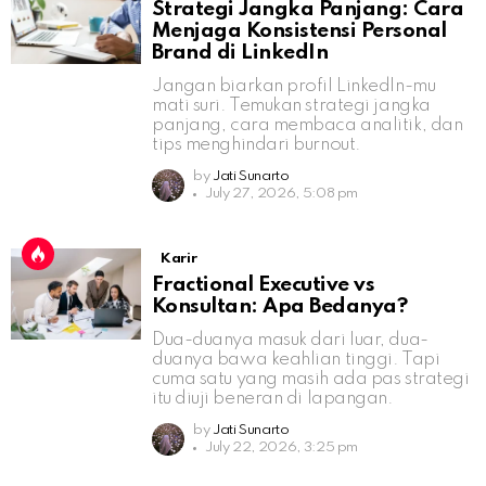
Strategi Jangka Panjang: Cara
Menjaga Konsistensi Personal
Brand di LinkedIn
Jangan biarkan profil LinkedIn-mu
mati suri. Temukan strategi jangka
panjang, cara membaca analitik, dan
tips menghindari burnout.
by
Jati Sunarto
July 27, 2026, 5:08 pm
Karir
Fractional Executive vs
Konsultan: Apa Bedanya?
Dua-duanya masuk dari luar, dua-
duanya bawa keahlian tinggi. Tapi
cuma satu yang masih ada pas strategi
itu diuji beneran di lapangan.
by
Jati Sunarto
July 22, 2026, 3:25 pm