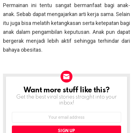
Permainan ini tentu sangat bermanfaat bagi anak-
anak. Sebab dapat mengajarkan arti kerja sama. Selain
itu juga bisa melatih ketangkasan serta ketepatan bagi
anak dalam pengambilan keputusan. Anak pun dapat
bergerak menjadi lebih aktif sehingga terhindar dari
bahaya obesitas.
Want more stuff like this?
NEWSLETTER
Get the best viral stories straight into your
inbox!
Email
address: