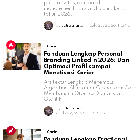
produktivitas, dan panduan
manajemen finansial di dunia kerja
tahun 2026.
by
Jati Sunarto
July 28, 2026, 11:34 pm
Karir
Panduan Lengkap Personal
Branding LinkedIn 2026: Dari
Optimasi Profil sampai
Monetisasi Karier
Arsitektur Lengkap Menembus
Algoritma AI Rekruter Global dan Cara
Membangun Otoritas Digital yang
Otentik
by
Jati Sunarto
July 27, 2026, 10:59 pm
Karir
Panduan Lengkap Fractional