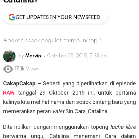
Catalina?
GET UPDATES IN YOUR NEWSFEED
Apakah sosok pegulat mumpuni top?
by
Marvin
October 29, 2019, 5:33 pm
17.1k
Views
CakapCakap –
Seperti yang diperlihatkan di episode
RAW
tanggal 29 Oktober 2019 ini, untuk pertama
kalinya kita melihat nama dan sosok bintang baru yang
memerankan peran
valet
Sin Cara, Catalina.
Ditampilkan dengan menggunakan topeng
lucha libre
berwarna ungu, Catalina menemani Cara dalam