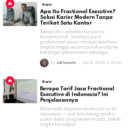
Karir
Apa Itu Fractional Executive?
Solusi Karier Modern Tanpa
Terikat Satu Kantor
Keluar dari jebakan korporasi
konvensional. Saatnya para
profesional senior menjual keahlian
tingkat tinggi secara paruh waktu ke
berbagai perusahaan sekaligus.
by
Jati Sunarto
July 21, 2026, 11:23 am
Karir
Berapa Tarif Jasa Fractional
Executive di Indonesia? Ini
Penjelasannya
Belum ada laporan resmi soal ini di
Indonesia — jadi kita hitung sendiri
pakai data yang beneran ada, bukan
angka karangan.