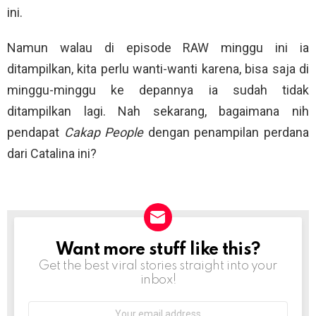
ini.
Namun walau di episode RAW minggu ini ia
ditampilkan, kita perlu wanti-wanti karena, bisa saja di
minggu-minggu ke depannya ia sudah tidak
ditampilkan lagi. Nah sekarang, bagaimana nih
pendapat
Cakap People
dengan penampilan perdana
dari Catalina ini?
Want more stuff like this?
NEWSLETTER
Get the best viral stories straight into your
inbox!
Email