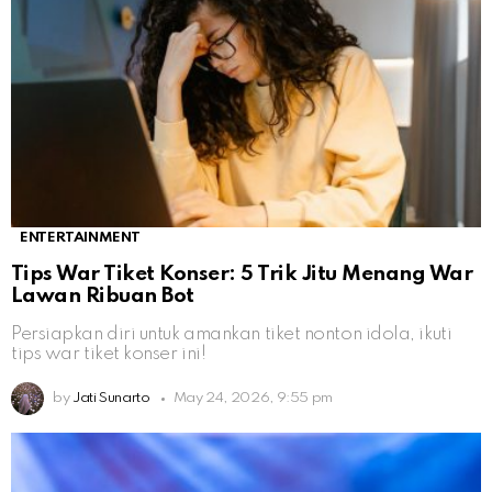
ENTERTAINMENT
Tips War Tiket Konser: 5 Trik Jitu Menang War
Lawan Ribuan Bot
Persiapkan diri untuk amankan tiket nonton idola, ikuti
tips war tiket konser ini!
by
Jati Sunarto
May 24, 2026, 9:55 pm