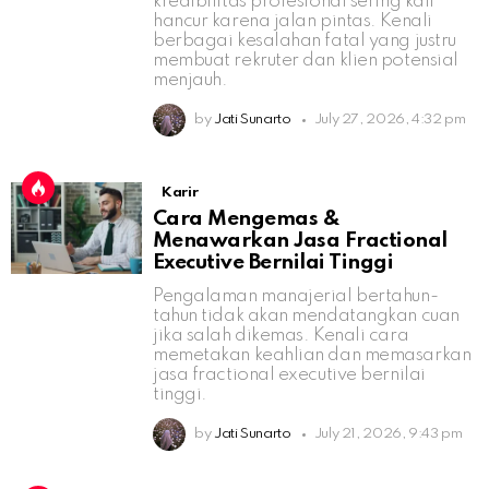
kredibilitas profesional sering kali
hancur karena jalan pintas. Kenali
berbagai kesalahan fatal yang justru
membuat rekruter dan klien potensial
menjauh.
by
Jati Sunarto
July 27, 2026, 4:32 pm
Karir
Cara Mengemas &
Menawarkan Jasa Fractional
Executive Bernilai Tinggi
Pengalaman manajerial bertahun-
tahun tidak akan mendatangkan cuan
jika salah dikemas. Kenali cara
memetakan keahlian dan memasarkan
jasa fractional executive bernilai
tinggi.
by
Jati Sunarto
July 21, 2026, 9:43 pm