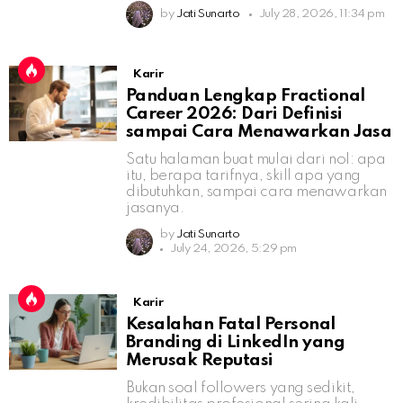
by
Jati Sunarto
July 28, 2026, 11:34 pm
Karir
Panduan Lengkap Fractional
Career 2026: Dari Definisi
sampai Cara Menawarkan Jasa
Satu halaman buat mulai dari nol: apa
itu, berapa tarifnya, skill apa yang
dibutuhkan, sampai cara menawarkan
jasanya.
by
Jati Sunarto
July 24, 2026, 5:29 pm
Karir
Kesalahan Fatal Personal
Branding di LinkedIn yang
Merusak Reputasi
Bukan soal followers yang sedikit,