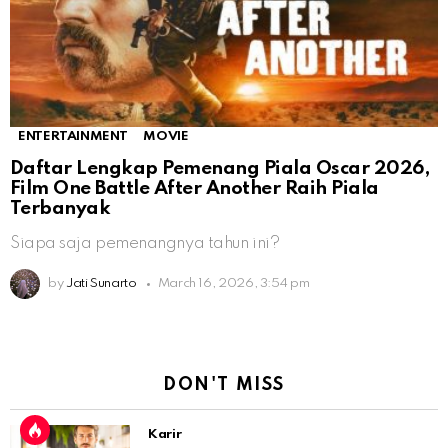
ENTERTAINMENT
MOVIE
Daftar Lengkap Pemenang Piala Oscar 2026,
Film One Battle After Another Raih Piala
Terbanyak
Siapa saja pemenangnya tahun ini?
by
Jati Sunarto
March 16, 2026, 3:54 pm
DON'T MISS
Karir