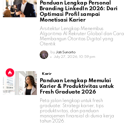
Panduan Lengkap Personal
Branding LinkedIn 2026: Dari
Optimasi Profil sampai
Monetisasi Karier
Arsitektur Lengkap Menembus
Algoritma AI Rekruter Global dan Cara
Membangun Otoritas Digital yang
Otentik
by
Jati Sunarto
July 27, 2026, 10:59 pm
Karir
Panduan Lengkap Memulai
Karier & Produktivitas untuk
Fresh Graduate 2026
Peta jalan lengkap untuk fresh
graduate: Strategi karier, tips
produktivitas, dan panduan
manajemen finansial di dunia kerja
tahun 2026.