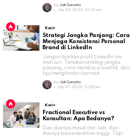
by
Jati Sunarto
July 22, 2026, 10:53 am
Karir
Strategi Jangka Panjang: Cara
Menjaga Konsistensi Personal
Brand di LinkedIn
Jangan biarkan profil LinkedIn-mu
mati suri. Temukan strategi jangka
panjang, cara membaca analitik, dan
tips menghindari burnout.
by
Jati Sunarto
July 27, 2026, 5:08 pm
Karir
Fractional Executive vs
Konsultan: Apa Bedanya?
Dua-duanya masuk dari luar, dua-
duanya bawa keahlian tinggi. Tapi