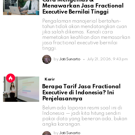
Menawarkan Jasa Fractional
Executive Bernilai Tinggi
Pengalaman manajerial bertahun-
tahun tidak akan mendatangkan cuan
jika salah dikemas. Kenali cara
memetakan keahlian dan memasarkan
jasa fractional executive bernilai
tinggi.
by
Jati Sunarto
July 21, 2026, 9:43 pm
Karir
Berapa Tarif Jasa Fractional
Executive di Indonesia? Ini
Penjelasannya
Belum ada laporan resmi soal ini di
Indonesia — jadi kita hitung sendiri
pakai data yang beneran ada, bukan
angka karangan.
by
Jati Sunarto