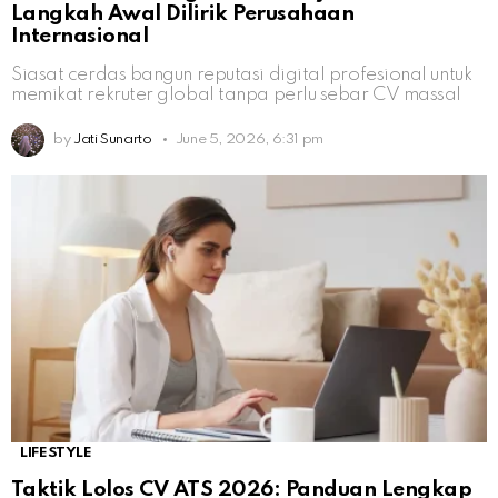
Langkah Awal Dilirik Perusahaan
Internasional
Siasat cerdas bangun reputasi digital profesional untuk
memikat rekruter global tanpa perlu sebar CV massal
by
Jati Sunarto
June 5, 2026, 6:31 pm
LIFESTYLE
Taktik Lolos CV ATS 2026: Panduan Lengkap