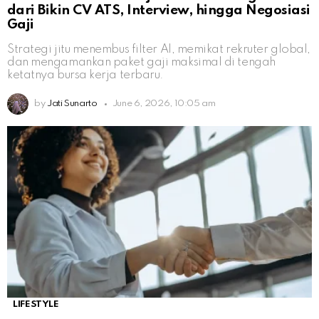
dari Bikin CV ATS, Interview, hingga Negosiasi
Gaji
Strategi jitu menembus filter AI, memikat rekruter global,
dan mengamankan paket gaji maksimal di tengah
ketatnya bursa kerja terbaru.
by
Jati Sunarto
June 6, 2026, 10:05 am
LIFESTYLE