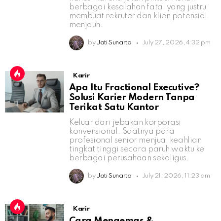
berbagai kesalahan fatal yang justru
membuat rekruter dan klien potensial
menjauh.
by
Jati Sunarto
July 27, 2026, 4:32 pm
Karir
Apa Itu Fractional Executive?
Solusi Karier Modern Tanpa
Terikat Satu Kantor
Keluar dari jebakan korporasi
konvensional. Saatnya para
profesional senior menjual keahlian
tingkat tinggi secara paruh waktu ke
berbagai perusahaan sekaligus.
by
Jati Sunarto
July 21, 2026, 11:23 am
Karir
Cara Mengemas &