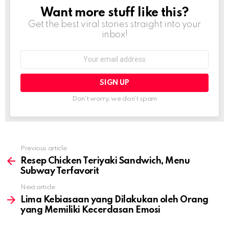
Want more stuff like this?
NEWSLETTER
Get the best viral stories straight into your
inbox!
Email
address:
Don't worry, we don't spam
Previous article
See
more
Resep Chicken Teriyaki Sandwich, Menu
Subway Terfavorit
Next article
Lima Kebiasaan yang Dilakukan oleh Orang
yang Memiliki Kecerdasan Emosi