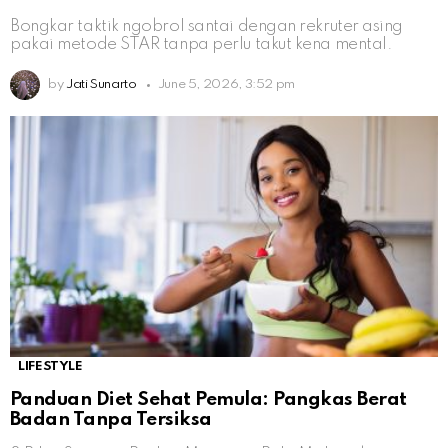
Bongkar taktik ngobrol santai dengan rekruter asing
pakai metode STAR tanpa perlu takut kena mental.
by
Jati Sunarto
June 5, 2026, 3:52 pm
LIFESTYLE
Panduan Diet Sehat Pemula: Pangkas Berat
Badan Tanpa Tersiksa