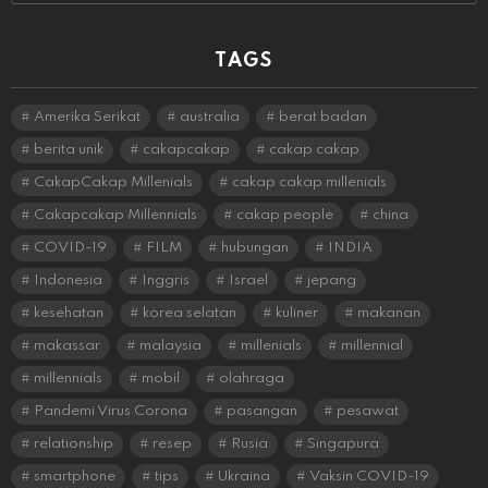
TAGS
Amerika Serikat
australia
berat badan
berita unik
cakapcakap
cakap cakap
CakapCakap Millenials
cakap cakap millenials
Cakapcakap Millennials
cakap people
china
COVID-19
FILM
hubungan
INDIA
Indonesia
Inggris
Israel
jepang
kesehatan
korea selatan
kuliner
makanan
makassar
malaysia
millenials
millennial
millennials
mobil
olahraga
Pandemi Virus Corona
pasangan
pesawat
relationship
resep
Rusia
Singapura
smartphone
tips
Ukraina
Vaksin COVID-19