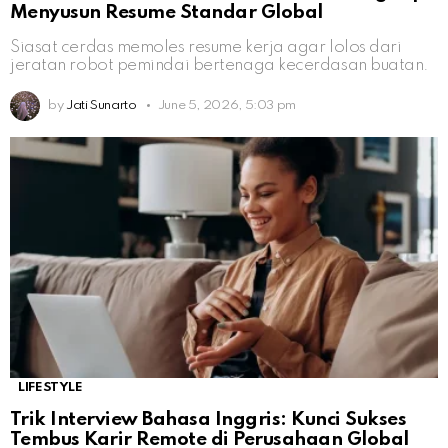
Menyusun Resume Standar Global
Siasat cerdas memoles resume kerja agar lolos dari
jeratan robot pemindai bertenaga kecerdasan buatan.
by
Jati Sunarto
June 5, 2026, 5:03 pm
LIFESTYLE
Trik Interview Bahasa Inggris: Kunci Sukses
Tembus Karir Remote di Perusahaan Global