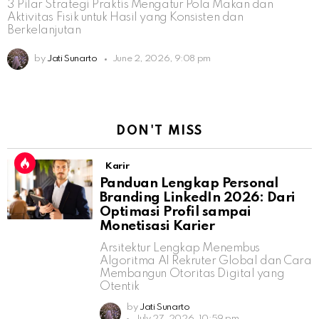
3 Pilar Strategi Praktis Mengatur Pola Makan dan
Aktivitas Fisik untuk Hasil yang Konsisten dan
Berkelanjutan
by
Jati Sunarto
June 2, 2026, 9:08 pm
DON'T MISS
Karir
Panduan Lengkap Personal
Branding LinkedIn 2026: Dari
Optimasi Profil sampai
Monetisasi Karier
Arsitektur Lengkap Menembus
Algoritma AI Rekruter Global dan Cara
Membangun Otoritas Digital yang
Otentik
by
Jati Sunarto
July 27, 2026, 10:59 pm