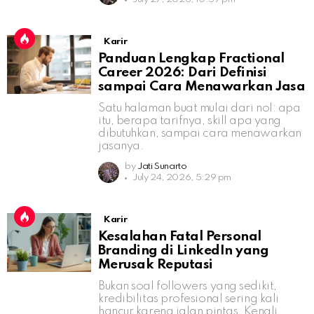
Karir
Panduan Lengkap Fractional
Career 2026: Dari Definisi
sampai Cara Menawarkan Jasa
Satu halaman buat mulai dari nol: apa
itu, berapa tarifnya, skill apa yang
dibutuhkan, sampai cara menawarkan
jasanya.
by
Jati Sunarto
July 24, 2026, 5:29 pm
Karir
Kesalahan Fatal Personal
Branding di LinkedIn yang
Merusak Reputasi
Bukan soal followers yang sedikit,
kredibilitas profesional sering kali
hancur karena jalan pintas. Kenali