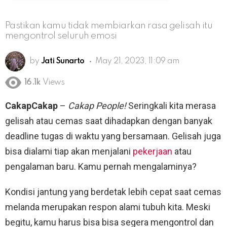
Pastikan kamu tidak membiarkan rasa gelisah itu
mengontrol seluruh emosi
by
Jati Sunarto
May 21, 2023, 11:09 am
16.1k
Views
CakapCakap
–
Cakap People!
Seringkali kita merasa
gelisah atau cemas saat dihadapkan dengan banyak
deadline tugas di waktu yang bersamaan. Gelisah juga
bisa dialami tiap akan menjalani
pekerjaan
atau
pengalaman baru. Kamu pernah mengalaminya?
Kondisi jantung yang berdetak lebih cepat saat cemas
melanda merupakan respon alami tubuh kita. Meski
begitu, kamu harus bisa bisa segera mengontrol dan