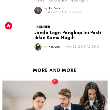
itu diuji beneran di lapangan.
by
Jati Sunarto
July 22, 2026, 3:25 pm
KULINER
Janda Legit Pangkep Ini Pasti
Bikin Kamu Nagih
by
Nayaka
May 23, 2018, 12:00 pm
MORE AND MORE