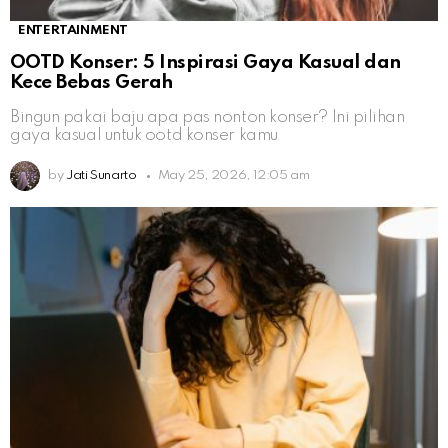
ENTERTAINMENT
OOTD Konser: 5 Inspirasi Gaya Kasual dan
Kece Bebas Gerah
Bingun pakai baju apa pas nonton konser? Ini pilihan
gaya kasual untuk ootd konser kamu
by
Jati Sunarto
May 25, 2026, 12:05 am