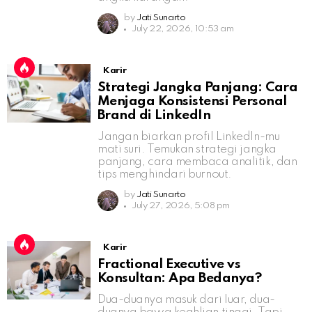
by
Jati Sunarto
July 22, 2026, 10:53 am
Karir
Strategi Jangka Panjang: Cara
Menjaga Konsistensi Personal
Brand di LinkedIn
Jangan biarkan profil LinkedIn-mu
mati suri. Temukan strategi jangka
panjang, cara membaca analitik, dan
tips menghindari burnout.
by
Jati Sunarto
July 27, 2026, 5:08 pm
Karir
Fractional Executive vs
Konsultan: Apa Bedanya?
Dua-duanya masuk dari luar, dua-