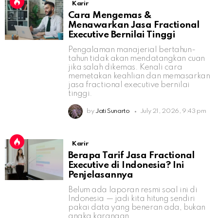
Karir
Cara Mengemas &
Menawarkan Jasa Fractional
Executive Bernilai Tinggi
Pengalaman manajerial bertahun-
tahun tidak akan mendatangkan cuan
jika salah dikemas. Kenali cara
memetakan keahlian dan memasarkan
jasa fractional executive bernilai
tinggi.
by
Jati Sunarto
July 21, 2026, 9:43 pm
Karir
Berapa Tarif Jasa Fractional
Executive di Indonesia? Ini
Penjelasannya
Belum ada laporan resmi soal ini di
Indonesia — jadi kita hitung sendiri
pakai data yang beneran ada, bukan
angka karangan.