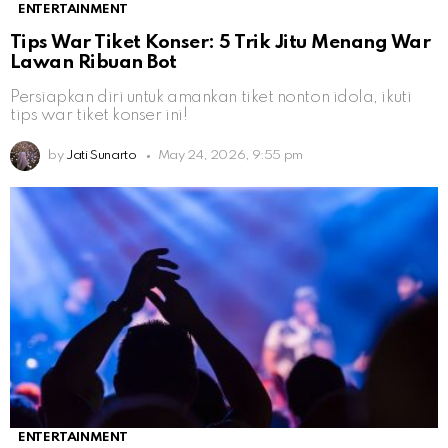
ENTERTAINMENT
Tips War Tiket Konser: 5 Trik Jitu Menang War
Lawan Ribuan Bot
Persiapkan diri untuk amankan tiket nonton idola, ikuti
tips war tiket konser ini!
by
Jati Sunarto
May 24, 2026, 9:55 pm
ENTERTAINMENT