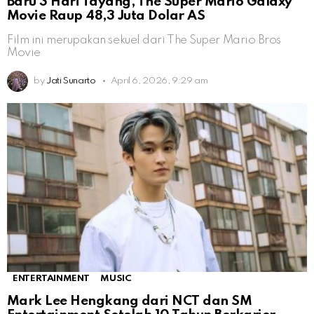
Baru 3 Hari Tayang, The Super Mario Galaxy
Movie Raup 48,3 Juta Dolar AS
Film ini merupakan sekuel dari The Super Mario Bros
Movie
by
Jati Sunarto
April 6, 2026, 9:29 am
ENTERTAINMENT
MUSIC
Mark Lee Hengkang dari NCT dan SM