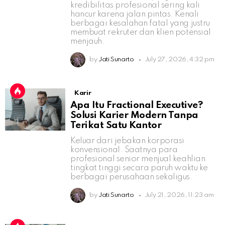
kredibilitas profesional sering kali
hancur karena jalan pintas. Kenali
berbagai kesalahan fatal yang justru
membuat rekruter dan klien potensial
menjauh.
by
Jati Sunarto
July 27, 2026, 4:32 pm
Karir
Apa Itu Fractional Executive?
Solusi Karier Modern Tanpa
Terikat Satu Kantor
Keluar dari jebakan korporasi
konvensional. Saatnya para
profesional senior menjual keahlian
tingkat tinggi secara paruh waktu ke
berbagai perusahaan sekaligus.
by
Jati Sunarto
July 21, 2026, 11:23 am