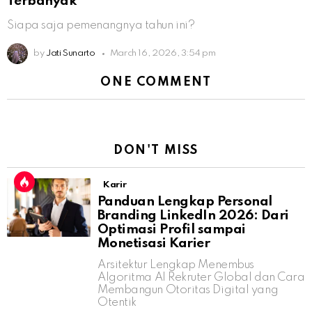
Terbanyak
Siapa saja pemenangnya tahun ini?
by
Jati Sunarto
March 16, 2026, 3:54 pm
ONE COMMENT
DON'T MISS
Karir
Panduan Lengkap Personal
Branding LinkedIn 2026: Dari
Optimasi Profil sampai
Monetisasi Karier
Arsitektur Lengkap Menembus
Algoritma AI Rekruter Global dan Cara
Membangun Otoritas Digital yang
Otentik