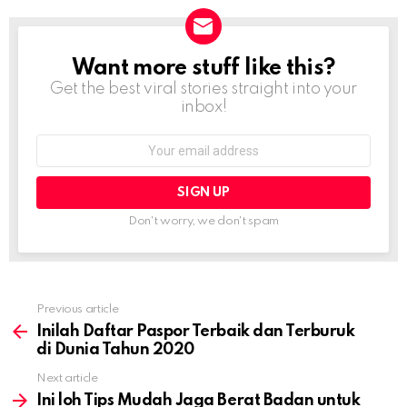
Want more stuff like this?
NEWSLETTER
Get the best viral stories straight into your
inbox!
Email
address:
Don't worry, we don't spam
Previous article
See
more
Inilah Daftar Paspor Terbaik dan Terburuk
di Dunia Tahun 2020
Next article
Ini loh Tips Mudah Jaga Berat Badan untuk