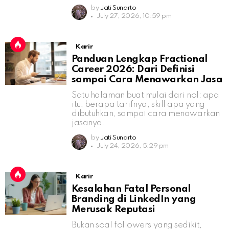
by
Jati Sunarto
July 27, 2026, 10:59 pm
Karir
Panduan Lengkap Fractional
Career 2026: Dari Definisi
sampai Cara Menawarkan Jasa
Satu halaman buat mulai dari nol: apa
itu, berapa tarifnya, skill apa yang
dibutuhkan, sampai cara menawarkan
jasanya.
by
Jati Sunarto
July 24, 2026, 5:29 pm
Karir
Kesalahan Fatal Personal
Branding di LinkedIn yang
Merusak Reputasi
Bukan soal followers yang sedikit,