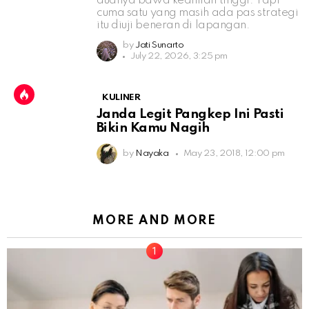
duanya bawa keahlian tinggi. Tapi
cuma satu yang masih ada pas strategi
itu diuji beneran di lapangan.
by
Jati Sunarto
July 22, 2026, 3:25 pm
KULINER
Janda Legit Pangkep Ini Pasti
Bikin Kamu Nagih
by
Nayaka
May 23, 2018, 12:00 pm
MORE AND MORE