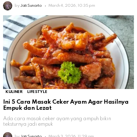
by
Jati Sunarto
March 4, 2026, 10:35 pm
KULINER
LIFESTYLE
Ini 5 Cara Masak Ceker Ayam Agar Hasilnya
Empuk dan Lezat
Ada cara masak ceker ayam yang ampuh bikin
teksturnya jadi empuk
by
Jati Sunarto
March 3, 2026, 11:29 am