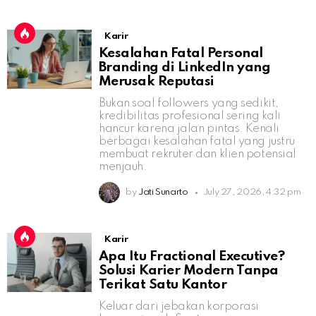
Karir
Kesalahan Fatal Personal
Branding di LinkedIn yang
Merusak Reputasi
Bukan soal followers yang sedikit,
kredibilitas profesional sering kali
hancur karena jalan pintas. Kenali
berbagai kesalahan fatal yang justru
membuat rekruter dan klien potensial
menjauh.
by
Jati Sunarto
July 27, 2026, 4:32 pm
Karir
Apa Itu Fractional Executive?
Solusi Karier Modern Tanpa
Terikat Satu Kantor
Keluar dari jebakan korporasi