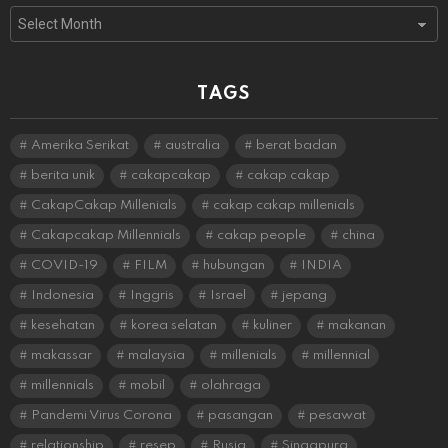
Archives
TAGS
Amerika Serikat
australia
berat badan
berita unik
cakapcakap
cakap cakap
CakapCakap Millenials
cakap cakap millenials
Cakapcakap Millennials
cakap people
china
COVID-19
FILM
hubungan
INDIA
Indonesia
Inggris
Israel
jepang
kesehatan
korea selatan
kuliner
makanan
makassar
malaysia
millenials
millennial
millennials
mobil
olahraga
Pandemi Virus Corona
pasangan
pesawat
relationship
resep
Rusia
Singapura