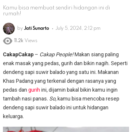
Kamu bisa membuat sendiri hidangan ini di
rumah!
by
Jati Sunarto
July 5, 2024, 2:12 pm
11.2k
Views
CakapCakap
–
Cakap People!
Makan siang paling
enak masak yang pedas, gurih dan bikin nagih. Seperti
dendeng sapi suwir balado yang satu ini. Makanan
Khas Padang yang terkenal dengan rasanya yang
pedas dan
gurih
ini, dijamin bakal bikin kamu ingin
tambah nasi panas.
So
, kamu bisa mencoba resep
dendeng sapi suwir balado ini untuk hidangan
keluarga.