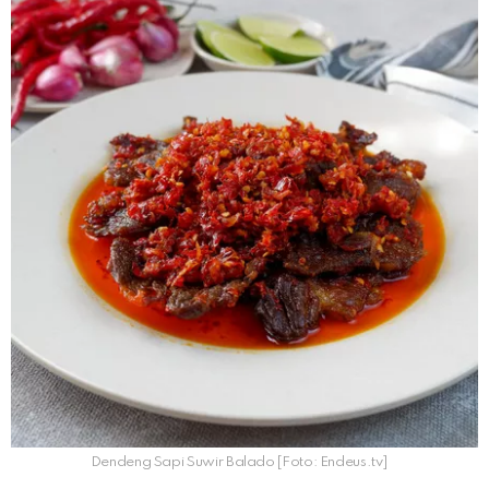
Dendeng Sapi Suwir Balado [Foto: Endeus.tv]