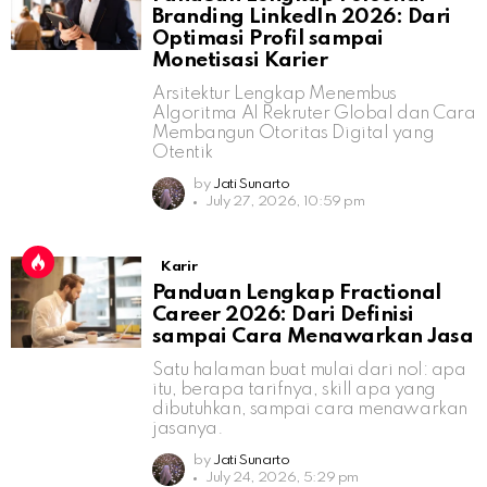
Branding LinkedIn 2026: Dari
Optimasi Profil sampai
Monetisasi Karier
Arsitektur Lengkap Menembus
Algoritma AI Rekruter Global dan Cara
Membangun Otoritas Digital yang
Otentik
by
Jati Sunarto
July 27, 2026, 10:59 pm
Karir
Panduan Lengkap Fractional
Career 2026: Dari Definisi
sampai Cara Menawarkan Jasa
Satu halaman buat mulai dari nol: apa
itu, berapa tarifnya, skill apa yang
dibutuhkan, sampai cara menawarkan
jasanya.
by
Jati Sunarto
July 24, 2026, 5:29 pm