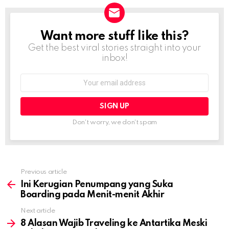
Want more stuff like this?
NEWSLETTER
Get the best viral stories straight into your
inbox!
Email
address:
Don't worry, we don't spam
Previous article
See
more
Ini Kerugian Penumpang yang Suka
Boarding pada Menit-menit Akhir
Next article
8 Alasan Wajib Traveling ke Antartika Meski