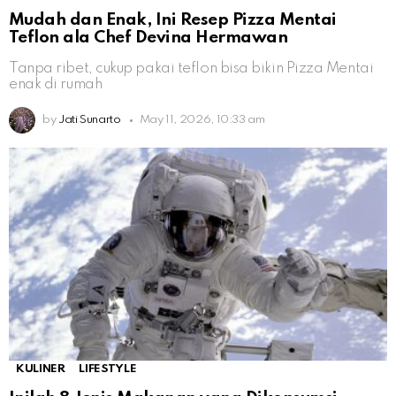
Mudah dan Enak, Ini Resep Pizza Mentai
Teflon ala Chef Devina Hermawan
Tanpa ribet, cukup pakai teflon bisa bikin Pizza Mentai
enak di rumah
by
Jati Sunarto
May 11, 2026, 10:33 am
KULINER
LIFESTYLE