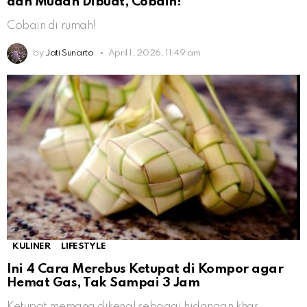
dan Mudah Dibuat, Cobain!
Cobain di rumah!
by
Jati Sunarto
April 1, 2026, 11:49 am
KULINER
LIFESTYLE
Ini 4 Cara Merebus Ketupat di Kompor agar
Hemat Gas, Tak Sampai 3 Jam
Ketupat memang dikenal sebagai hidangan khas