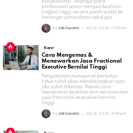
konvensional. Saatnya para
profesional senior menjual keahlian
tingkat tinggi secara paruh waktu ke
berbagai perusahaan sekaligus.
by
Jati Sunarto
July 21, 2026, 11:23 am
Karir
Cara Mengemas &
Menawarkan Jasa Fractional
Executive Bernilai Tinggi
Pengalaman manajerial bertahun-
tahun tidak akan mendatangkan cuan
jika salah dikemas. Kenali cara
memetakan keahlian dan memasarkan
jasa fractional executive bernilai
tinggi.
by
Jati Sunarto
July 21, 2026, 9:43 pm