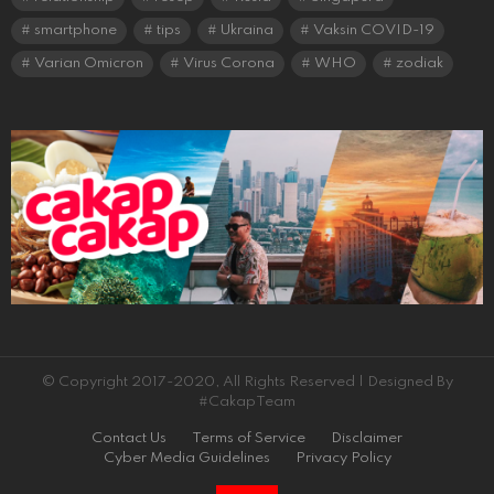
smartphone
tips
Ukraina
Vaksin COVID-19
Varian Omicron
Virus Corona
WHO
zodiak
© Copyright 2017-2020, All Rights Reserved | Designed By
#CakapTeam
Contact Us
Terms of Service
Disclaimer
Cyber Media Guidelines
Privacy Policy