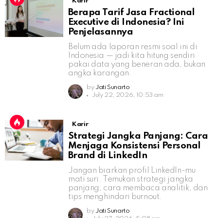
Karir
Berapa Tarif Jasa Fractional
Executive di Indonesia? Ini
Penjelasannya
Belum ada laporan resmi soal ini di
Indonesia — jadi kita hitung sendiri
pakai data yang beneran ada, bukan
angka karangan.
by
Jati Sunarto
July 22, 2026, 10:53 am
Karir
Strategi Jangka Panjang: Cara
Menjaga Konsistensi Personal
Brand di LinkedIn
Jangan biarkan profil LinkedIn-mu
mati suri. Temukan strategi jangka
panjang, cara membaca analitik, dan
tips menghindari burnout.
by
Jati Sunarto