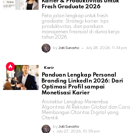
Karier & Produktivitas untuk
Fresh Graduate 2026
Peta jalan lengkap untuk fresh
graduate: Strategi karier, tips
produktivitas, dan panduan
manajemen finansial di dunia kerja
tahun 2026.
by
Jati Sunarto
July 28, 2026, 11:34 pm
Karir
Panduan Lengkap Personal
Branding LinkedIn 2026: Dari
Optimasi Profil sampai
Monetisasi Karier
Arsitektur Lengkap Menembus
Algoritma AI Rekruter Global dan Cara
Membangun Otoritas Digital yang
Otentik
by
Jati Sunarto
July 27, 2026, 10:59 pm