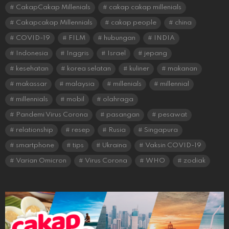
CakapCakap Millenials
cakap cakap millenials
Cakapcakap Millennials
cakap people
china
COVID-19
FILM
hubungan
INDIA
Indonesia
Inggris
Israel
jepang
kesehatan
korea selatan
kuliner
makanan
makassar
malaysia
millenials
millennial
millennials
mobil
olahraga
Pandemi Virus Corona
pasangan
pesawat
relationship
resep
Rusia
Singapura
smartphone
tips
Ukraina
Vaksin COVID-19
Varian Omicron
Virus Corona
WHO
zodiak