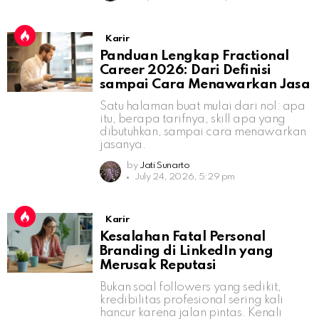
Karir
Panduan Lengkap Fractional
Career 2026: Dari Definisi
sampai Cara Menawarkan Jasa
Satu halaman buat mulai dari nol: apa
itu, berapa tarifnya, skill apa yang
dibutuhkan, sampai cara menawarkan
jasanya.
by
Jati Sunarto
July 24, 2026, 5:29 pm
Karir
Kesalahan Fatal Personal
Branding di LinkedIn yang
Merusak Reputasi
Bukan soal followers yang sedikit,
kredibilitas profesional sering kali
hancur karena jalan pintas. Kenali