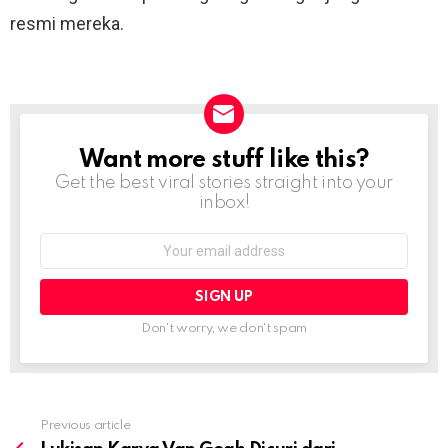
resmi mereka.
Want more stuff like this?
NEWSLETTER
Get the best viral stories straight into your
inbox!
Email
address:
Don't worry, we don't spam
Previous article
See