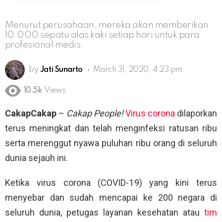
Menurut perusahaan, mereka akan memberikan
10.000 sepatu alas kaki setiap hari untuk para
profesional medis.
by
Jati Sunarto
March 31, 2020, 4:23 pm
10.5k
Views
CakapCakap
–
Cakap People!
Virus corona
dilaporkan
terus meningkat dan telah menginfeksi ratusan ribu
serta merenggut nyawa puluhan ribu orang di seluruh
dunia sejauh ini.
Ketika virus corona (COVID-19) yang kini terus
menyebar dan sudah mencapai ke 200 negara di
seluruh dunia, petugas layanan kesehatan atau
tim