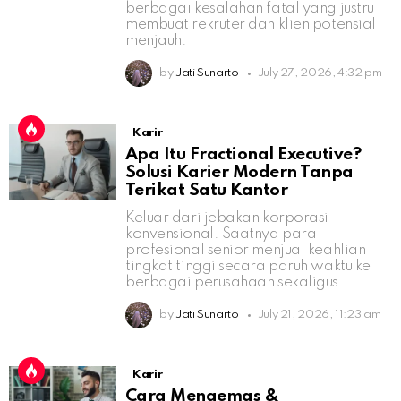
berbagai kesalahan fatal yang justru
membuat rekruter dan klien potensial
menjauh.
by
Jati Sunarto
July 27, 2026, 4:32 pm
Karir
Apa Itu Fractional Executive?
Solusi Karier Modern Tanpa
Terikat Satu Kantor
Keluar dari jebakan korporasi
konvensional. Saatnya para
profesional senior menjual keahlian
tingkat tinggi secara paruh waktu ke
berbagai perusahaan sekaligus.
by
Jati Sunarto
July 21, 2026, 11:23 am
Karir
Cara Mengemas &