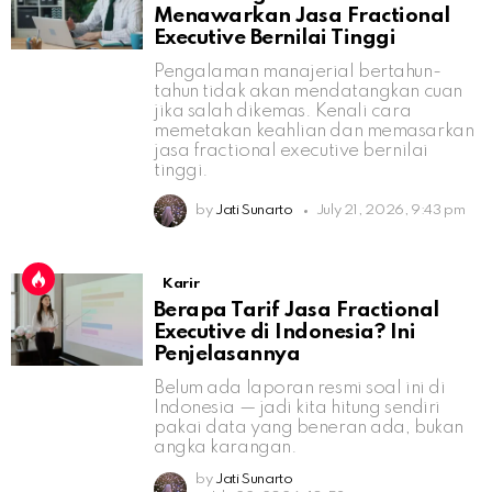
Menawarkan Jasa Fractional
Executive Bernilai Tinggi
Pengalaman manajerial bertahun-
tahun tidak akan mendatangkan cuan
jika salah dikemas. Kenali cara
memetakan keahlian dan memasarkan
jasa fractional executive bernilai
tinggi.
by
Jati Sunarto
July 21, 2026, 9:43 pm
Karir
Berapa Tarif Jasa Fractional
Executive di Indonesia? Ini
Penjelasannya
Belum ada laporan resmi soal ini di
Indonesia — jadi kita hitung sendiri
pakai data yang beneran ada, bukan
angka karangan.
by
Jati Sunarto