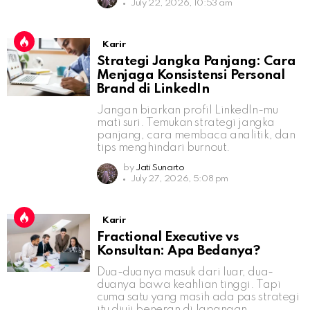
July 22, 2026, 10:53 am
Karir
Strategi Jangka Panjang: Cara
Menjaga Konsistensi Personal
Brand di LinkedIn
Jangan biarkan profil LinkedIn-mu
mati suri. Temukan strategi jangka
panjang, cara membaca analitik, dan
tips menghindari burnout.
by
Jati Sunarto
July 27, 2026, 5:08 pm
Karir
Fractional Executive vs
Konsultan: Apa Bedanya?
Dua-duanya masuk dari luar, dua-
duanya bawa keahlian tinggi. Tapi
cuma satu yang masih ada pas strategi
itu diuji beneran di lapangan.