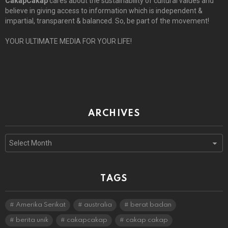
CakapCakap
cares about the sustainability of cultural values and
believe in giving access to information which is independent &
impartial, transparent & balanced. So, be part of the movement!
YOUR ULTIMATE MEDIA FOR YOUR LIFE!
ARCHIVES
Archives
TAGS
Amerika Serikat
australia
berat badan
berita unik
cakapcakap
cakap cakap