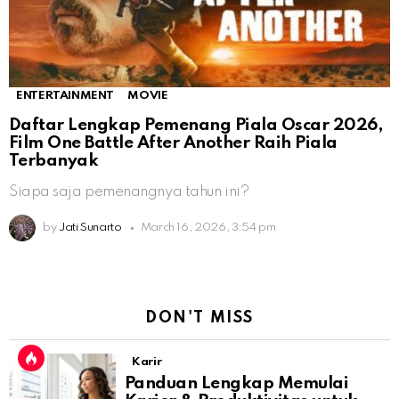
ENTERTAINMENT
MOVIE
Daftar Lengkap Pemenang Piala Oscar 2026,
Film One Battle After Another Raih Piala
Terbanyak
Siapa saja pemenangnya tahun ini?
by
Jati Sunarto
March 16, 2026, 3:54 pm
DON'T MISS
Karir
Panduan Lengkap Memulai