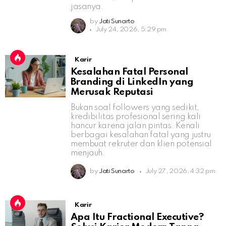
jasanya.
by
Jati Sunarto
July 24, 2026, 5:29 pm
Karir
Kesalahan Fatal Personal
Branding di LinkedIn yang
Merusak Reputasi
Bukan soal followers yang sedikit,
kredibilitas profesional sering kali
hancur karena jalan pintas. Kenali
berbagai kesalahan fatal yang justru
membuat rekruter dan klien potensial
menjauh.
by
Jati Sunarto
July 27, 2026, 4:32 pm
Karir
Apa Itu Fractional Executive?