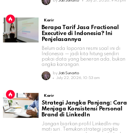
by
Jati Sunarto
July 21, 2026, 9:43 pm
Karir
Berapa Tarif Jasa Fractional
Executive di Indonesia? Ini
Penjelasannya
Belum ada laporan resmi soal ini di
Indonesia — jadi kita hitung sendiri
pakai data yang beneran ada, bukan
angka karangan.
by
Jati Sunarto
July 22, 2026, 10:53 am
Karir
Strategi Jangka Panjang: Cara
Menjaga Konsistensi Personal
Brand di LinkedIn
Jangan biarkan profil LinkedIn-mu
mati suri. Temukan strategi jangka