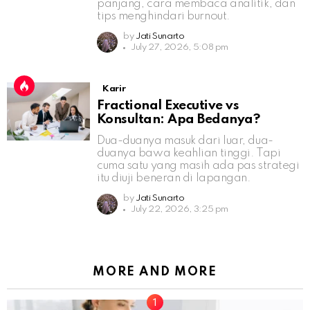
panjang, cara membaca analitik, dan
tips menghindari burnout.
by
Jati Sunarto
July 27, 2026, 5:08 pm
Karir
Fractional Executive vs
Konsultan: Apa Bedanya?
Dua-duanya masuk dari luar, dua-
duanya bawa keahlian tinggi. Tapi
cuma satu yang masih ada pas strategi
itu diuji beneran di lapangan.
by
Jati Sunarto
July 22, 2026, 3:25 pm
MORE AND MORE