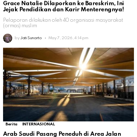
Grace Natalie Dilaporkan ke Bareskrim, Ini
Jejak Pendidikan dan Karir Menterengnya!
Pelaporan dilakukan oleh 40 organisasi masyarakat
(ormas) muslim
by
Jati Sunarto
May 7, 2026, 4:14 pm
Berita
INTERNASIONAL
Arab Saudi Pasang Peneduh di Area Jalan