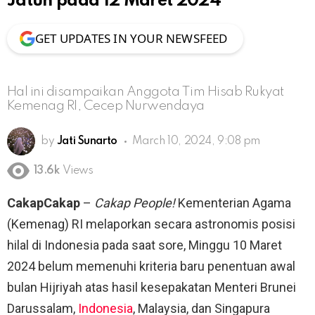
Jatuh pada 12 Maret 2024
GET UPDATES IN YOUR NEWSFEED
Hal ini disampaikan Anggota Tim Hisab Rukyat
Kemenag RI, Cecep Nurwendaya
by
Jati Sunarto
March 10, 2024, 9:08 pm
13.6k
Views
CakapCakap
–
Cakap People!
Kementerian Agama
(Kemenag) RI melaporkan secara astronomis posisi
hilal di Indonesia pada saat sore, Minggu 10 Maret
2024 belum memenuhi kriteria baru penentuan awal
bulan Hijriyah atas hasil kesepakatan Menteri Brunei
Darussalam,
Indonesia
, Malaysia, dan Singapura