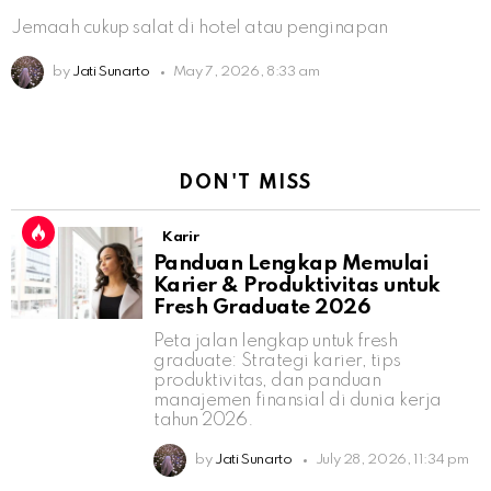
Jemaah cukup salat di hotel atau penginapan
by
Jati Sunarto
May 7, 2026, 8:33 am
DON'T MISS
Karir
Panduan Lengkap Memulai
Karier & Produktivitas untuk
Fresh Graduate 2026
Peta jalan lengkap untuk fresh
graduate: Strategi karier, tips
produktivitas, dan panduan
manajemen finansial di dunia kerja
tahun 2026.
by
Jati Sunarto
July 28, 2026, 11:34 pm