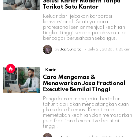
Solusi Karier Modern Tanpa
Terikat Satu Kantor
Keluar dari jebakan korporasi
konvensional. Saatnya para
profesional senior menjual keahlian
tingkat tinggi secara paruh waktu ke
berbagai perusahaan sekaligus.
by
Jati Sunarto
July 21, 2026, 11:23 am
Karir
Cara Mengemas &
Menawarkan Jasa Fractional
Executive Bernilai Tinggi
Pengalaman manajerial bertahun-
tahun tidak akan mendatangkan cuan
jika salah dikemas. Kenali cara
memetakan keahlian dan memasarkan
jasa fractional executive bernilai
tinggi.