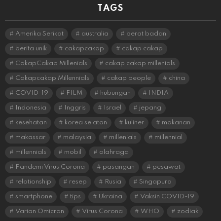
TAGS
Amerika Serikat
australia
berat badan
berita unik
cakapcakap
cakap cakap
CakapCakap Millenials
cakap cakap millenials
Cakapcakap Millennials
cakap people
china
COVID-19
FILM
hubungan
INDIA
Indonesia
Inggris
Israel
jepang
kesehatan
korea selatan
kuliner
makanan
makassar
malaysia
millenials
millennial
millennials
mobil
olahraga
Pandemi Virus Corona
pasangan
pesawat
relationship
resep
Rusia
Singapura
smartphone
tips
Ukraina
Vaksin COVID-19
Varian Omicron
Virus Corona
WHO
zodiak