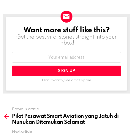
Want more stuff like this?
NEWSLETTER
Get the best viral stories straight into your
inbox!
Email
address:
Don't worry, we don't spam
Previous article
See
more
Pilot Pesawat Smart Aviation yang Jatuh di
Nunukan Ditemukan Selamat
Next article